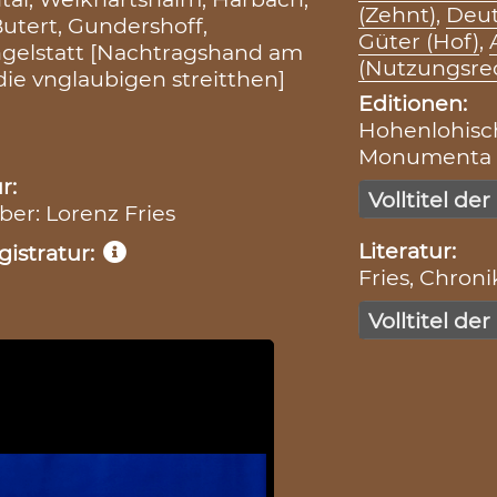
(Zehnt)
,
Deut
Butert, Gundershoff,
Güter (Hof)
,
Ingelstatt [Nachtragshand am
(Nutzungsre
die vnglaubigen streitthen]
Editionen:
Hohenlohische
Monumenta Bo
r:
Volltitel der
iber: Lorenz Fries
Literatur:
istratur:
Fries, Chronik 
Volltitel der