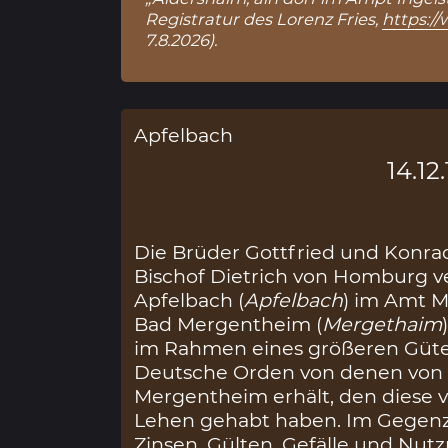
Registratur des Lorenz Fries,
https:/
7.8.2026).
Apfelbach
14.12
Die Brüder Gottfried und Konr
Bischof Dietrich von Homburg ve
Apfelbach (
Apfelbach
) im Amt M
Bad Mergentheim (
Mergethaim
im Rahmen eines größeren Güte
Deutsche Orden von denen von
Mergentheim erhält, den diese 
Lehen gehabt haben. Im Gegenzu
Zinsen, Gülten, Gefälle und Nutzr