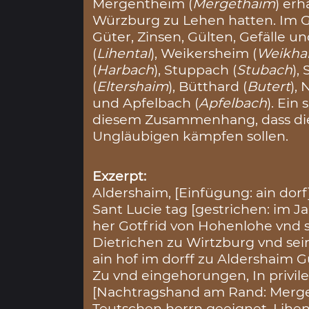
Mergentheim (
Mergethaim
) erh
Würzburg zu Lehen hatten. Im G
Güter, Zinsen, Gülten, Gefälle u
(
Lihental
), Weikersheim (
Weikha
(
Harbach
), Stuppach (
Stubach
), 
(
Eltershaim
), Bütthard (
Butert
),
und Apfelbach (
Apfelbach
). Ein
diesem Zusammenhang, dass di
Ungläubigen kämpfen sollen.
Exzerpt:
Aldershaim, [Einfügung: ain dor
Sant Lucie tag [gestrichen: im Ja
her Gotfrid von Hohenlohe vnd 
Dietrichen zu Wirtzburg vnd sei
ain hof im dorff zu Aldershaim 
Zu vnd eingehorungen, In privile
[Nachtragshand am Rand: Merg
Teutschen herrn geeignet, Lihen