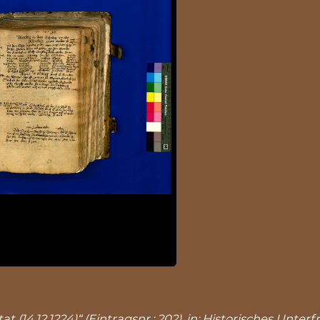
at (14.12.1224)“ (Eintragsnr.: 202), in: Historisches Un