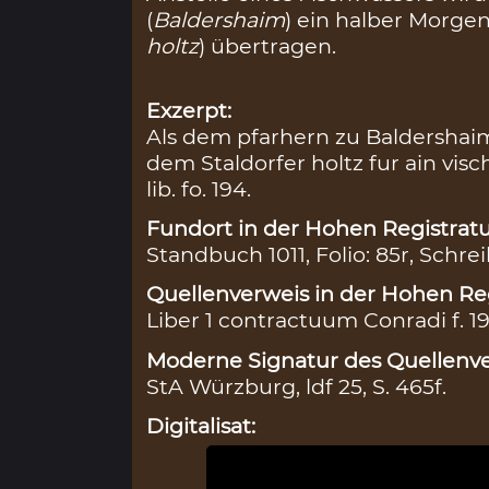
(
Baldershaim
) ein halber Morgen
holtz
) übertragen.
Exzerpt:
Als dem pfarhern zu Baldershaim
dem Staldorfer holtz fur ain vi
lib. fo. 194.
Fundort in der Hohen Registratu
Standbuch 1011, Folio: 85r, Schrei
Quellenverweis in der Hohen Reg
Liber 1 contractuum Conradi f. 1
Moderne Signatur des Quellenve
StA Würzburg, ldf 25, S. 465f.
Digitalisat: