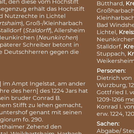
ält, den diese vom Hochstift
Bütthard,
Kr
egenzug erhält das Hochstift
Großharbac
nd Nutzrechte in Lichtel
Kleinharbac
rtshaim
), Groß-/Kleinharbach
Bad Windsh
Stalldorf (
Staldorff
), Allersheim
Lichtel,
Kreis
 Neunkirchen (
Neunkirchen
)
Neunkirche
 späterer Schreiber betont in
Stalldorf,
Kre
e Deutschherren gegen die
Stuppach,
Kr
Weikershei
Personen:
Dietrich von
f] im Ampt Ingelstat, am ander
Würzburg, 12
hre des hern] des 1224 Jars hat
Gottfried I. 
sein bruder Conrad B.
1209-1266
me
nem Stifft zu lehen gemacht,
Konrad I. vo
Guntershof genant mit seinen
erw. 1224, 12
giorum fo. 290.
Sachen:
ethaimer Zehend den
Abgabe/ Steu
tal, Weikhartshaim, Harbach,