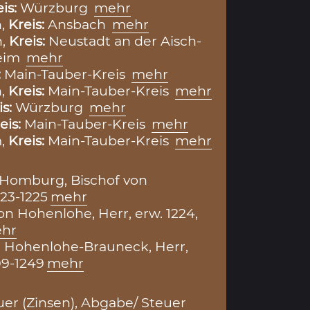
eis:
Würzburg
mehr
h,
Kreis:
Ansbach
mehr
h,
Kreis:
Neustadt an der Aisch-
eim
mehr
:
Main-Tauber-Kreis
mehr
n,
Kreis:
Main-Tauber-Kreis
mehr
is:
Würzburg
mehr
eis:
Main-Tauber-Kreis
mehr
m,
Kreis:
Main-Tauber-Kreis
mehr
 Homburg, Bischof von
23-1225
mehr
von Hohenlohe, Herr, erw. 1224,
hr
n Hohenlohe-Brauneck, Herr,
09-1249
mehr
er (Zinsen)
,
Abgabe/ Steuer