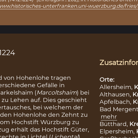
/www.historisches-unterfranken.uni-wuerzburg.de/fries/
.1224
Zusatzinfo
ad von Hohenlohe tragen
Orte:
rschiedene Gefälle in
Allersheim,
K
arkelshaim (
Marcoltshaim
) bei
Althausen,
K
) zu Lehen auf. Dies geschieht
Apfelbach,
K
rtausches, bei welchem der
Bad Mergen
 den Hohenlohe den Zehnt zu
mehr
vom Hochstift Würzburg zu
Bütthard,
Kr
g erhält das Hochstift Güter,
Elpersheim,
echte in Lichtel (
Lichental
),