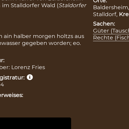
Orte:
 im Stalldorfer Wald (
Staldorfer
Baldersheim
Stalldorf,
Kre
Sachen:
Güter (Tausc
 ain halber morgen holtzs aus
Rechte (Fisc
schwasser gegeben worden; eo.
r:
ber: Lorenz Fries
istratur:
94
rweises: