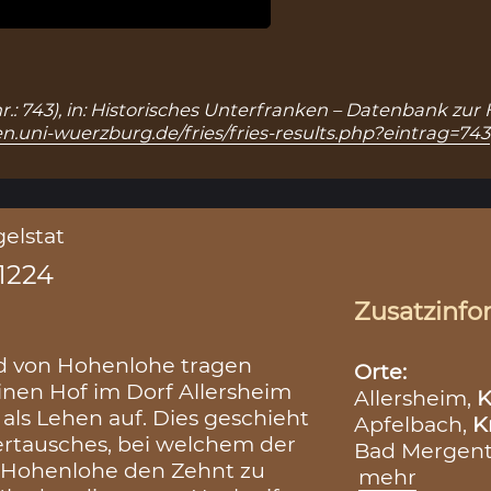
nr.: 743), in: Historisches Unterfranken – Datenbank zur
n.uni-wuerzburg.de/fries/fries-results.php?eintrag=743
gelstat
.1224
Zusatzinfo
ad von Hohenlohe tragen
Orte:
inen Hof im Dorf Allersheim
Allersheim,
K
) als Lehen auf. Dies geschieht
Apfelbach,
K
rtausches, bei welchem der
Bad Mergen
 Hohenlohe den Zehnt zu
mehr