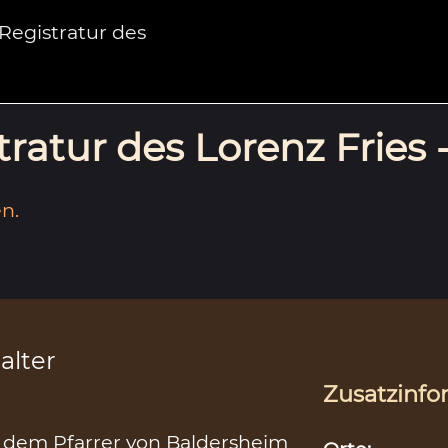
egistratur des
ratur des Lorenz Fries 
n.
alter
Zusatzinfo
d dem Pfarrer von Baldersheim