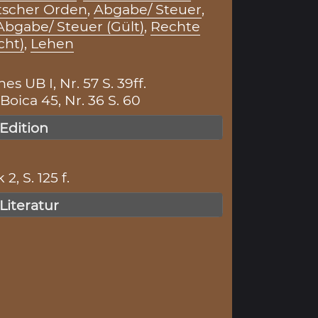
scher Orden
,
Abgabe/ Steuer
,
Abgabe/ Steuer (Gült)
,
Rechte
cht)
,
Lehen
s UB I, Nr. 57 S. 39ff.
ica 45, Nr. 36 S. 60
 Edition
2, S. 125 f.
 Literatur