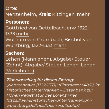
Orte:
Nenzenheim,
Kreis:
Kitzingen
mehr
Personen:
Gottfried von Dettelbach, erw. 1322-
1333
mehr
Wolfram von Grumbach, Bischof von
Würzburg, 1322-1333
mehr
Sachen:
Lehen (Mannlehen)
,
Abgabe/ Steuer
(Zehnt)
,
Abgabe/ Steuer
,
Lehen
,
Lehen
(Verleihung)
Zitiervorschlag für diesen Eintrag:
„Nentzenhaim (1322-1333)“ (Eintragsnr.: 4861), in:
Historisches Unterfranken – Datenbank zur
Hohen Registratur des Lorenz Fries,
https://www.historisches-unterfranken.uni-
wuerzburg.de/fries/fries-results.php?