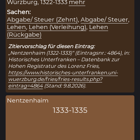
Würzburg, 1322-1333
mehr
Sachen:
Abgabe/ Steuer (Zehnt)
,
Abgabe/ Steuer
,
Lehen
,
Lehen (Verleihung)
,
Lehen
(Rückgabe)
Zitiervorschlag für diesen Eintrag:
„Nentzenhaim (1322-1333)“ (Eintragsnr.: 4864), in:
Historisches Unterfranken – Datenbank zur
Hohen Registratur des Lorenz Fries,
https://www.historisches-unterfranken.uni-
wuerzburg.de/fries/fries-results.php?
eintrag=4864
(Stand: 9.8.2026).
Nentzenhaim
1333-1335