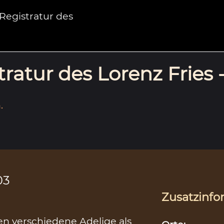
egistratur des
ratur des Lorenz Fries 
.
03
Zusatzinfo
en verschiedene Adelige als