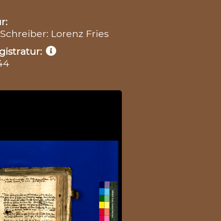
r:
 Schreiber: Lorenz Fries
istratur:
44