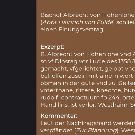
Bischof Albrecht von Hohenlohe
(
Abbt Hainrich von Fulde
) schli
einen Einungsvertrag.
Exzerpt:
B. Albrecht von Hohenlohe vnd 
so vf Dinstag vor Lucie des 1358
gemacht, vfgerichtet, gelobt vn
beholfen zusein mit ainem wertl
obman in der gute vnd zu [Seite
vnterthane, rittere, knechte, bu
rudolfi contractuum fo 244. orte
Hand lins: Ist verlor. Westhaim, 
Kommentar:
Laut der Nachtragshand werde
verpfändet (
Zur Pfandung
): Wes