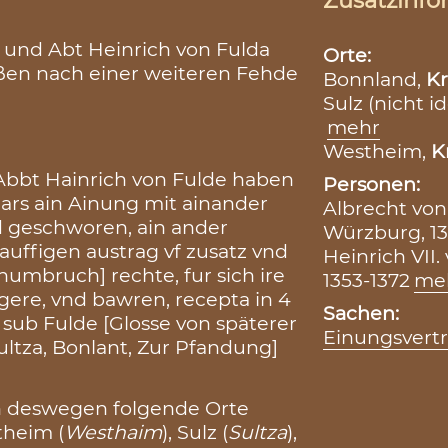
Zusatzinfo
 und Abt Heinrich von Fulda
Orte:
eßen nach einer weiteren Fehde
Bonnland,
Kr
Sulz (nicht id
mehr
Westheim,
K
Abbt Hainrich von Fulde haben
Personen:
 Jars ain Ainung mit ainander
Albrecht von
d geschworen, ain ander
Würzburg, 13
auffigen austrag vf zusatz vnd
Heinrich VII.
numbruch] rechte, fur sich ire
1353-1372
me
rgere, vnd bawren, recepta in 4
Sachen:
 sub Fulde [Glosse von späterer
Einungsvert
Sultza, Bonlant, Zur Pfandung]
n deswegen folgende Orte
theim (
Westhaim
), Sulz (
Sultza
),