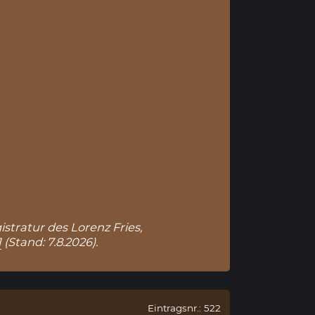
istratur des Lorenz Fries,
1
(Stand: 7.8.2026).
Eintragsnr.: 522