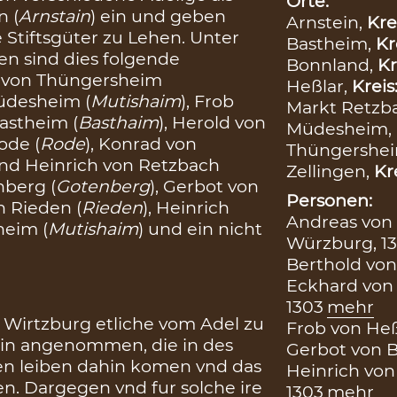
Orte:
n (
Arnstain
) ein und geben
Arnstein,
Kre
 Stiftsgüter zu Lehen. Unter
Bastheim,
Kr
en sind dies folgende
Bonnland,
Kr
 von Thüngersheim
Heßlar,
Kreis
Müdesheim (
Mutishaim
), Frob
Markt Retzb
Bastheim (
Basthaim
), Herold von
Müdesheim,
ode (
Rode
), Konrad von
Thüngershe
und Heinrich von Retzbach
Zellingen,
Kr
nberg (
Gotenberg
), Gerbot von
Personen:
n Rieden (
Rieden
), Heinrich
Andreas von 
heim (
Mutishaim
) und ein nicht
Würzburg, 13
Berthold von 
Eckhard von 
1303
mehr
 Wirtzburg etliche vom Adel zu
Frob von Heßl
in angenommen, die in des
Gerbot von B
ren leiben dahin komen vnd das
Heinrich von
n. Dargegen vnd fur solche ire
1303
mehr