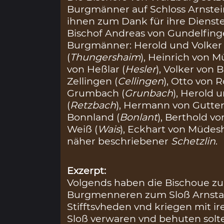
Burgmänner auf Schloss Arnstei
ihnen zum Dank für ihre Dienste
Bischof Andreas von Gundelfing
Burgmänner: Herold und Volker
(
Thungershaim
), Heinrich von 
von Heßlar (
Hesler
), Volker von 
Zellingen (
Cellingen
), Otto von R
Grumbach (
Grunbach
), Herold 
(
Retzbach
), Hermann von Gutte
Bonnland (
Bonlant
), Berthold vo
Weiß (
Wais
), Eckhart von Müdes
näher beschriebener
Schetzlin
.
Exzerpt:
Volgends haben die Bischoue zu
Burgmenneren zum Sloß Arnsta
Stifftsvheden vnd kriegen mit i
Sloß verwaren vnd behuten solte