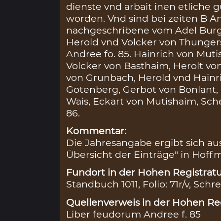
dienste vnd arbait inen etliche 
worden. Vnd sind bei zeiten B 
nachgeschribene vom Adel Burg
Herold vnd Volcker von Thungers
Andree fo. 85. Hainrich von Muti
Volcker von Basthaim, Herolt vo
von Grunbach, Herold vnd Hain
Gotenberg, Gerbot von Bonlant, 
Wais, Eckart von Mutishaim, Sche
86.
Kommentar:
Die Jahresangabe ergibt sich au
Übersicht der Einträge" in Hoffm
Fundort in der Hohen Registratu
Standbuch 1011, Folio: 71r/v, Schr
Quellenverweis in der Hohen Reg
Liber feudorum Andree f. 85