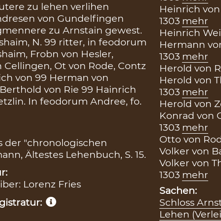
gutere zu lehen verlihen
Heinrich von 
Andresen von Gundelfingen
1303
mehr
mennere zu Arnstain gewest.
Heinrich Weiß
haim, N. 99 ritter, in feodorum
Hermann von 
shaim, Frobn von Hesler,
1303
mehr
n Cellingen, Ot von Rode, Contz
Herold von Re
rich von 99 Herman von
Herold von T
Berthold von Rie 99 Hainrich
1303
mehr
tzlin. In feodorum Andree, fo.
Herold von Ze
Konrad von G
1303
mehr
Otto von Rode
s der "chronologischen
Volker von Ba
ann, Ältestes Lehenbuch, S. 15.
Volker von T
r:
1303
mehr
eiber: Lorenz Fries
Sachen:
istratur:
Schloss Arns
Lehen (Verle