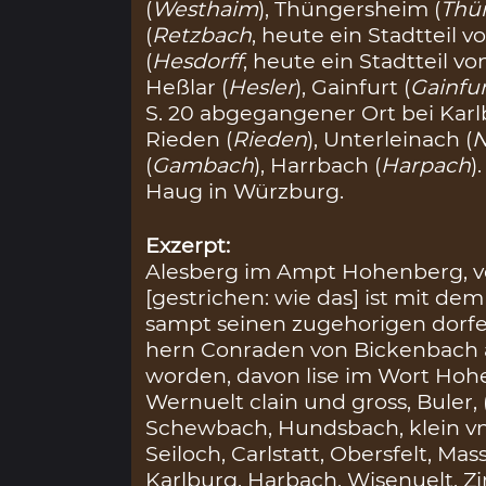
(
Westhaim
), Thüngersheim (
Thü
(
Retzbach
, heute ein Stadtteil v
(
Hesdorff
, heute ein Stadtteil vo
Heßlar (
Hesler
), Gainfurt (
Gainfu
S. 20 abgegangener Ort bei Karl
Rieden (
Rieden
), Unterleinach (
N
(
Gambach
), Harrbach (
Harpach
)
Haug in Würzburg.
Exzerpt:
Alesberg im Ampt Hohenberg, vo
[gestrichen: wie das] ist mit d
sampt seinen zugehorigen dorfer
hern Conraden von Bickenbach an
worden, davon lise im Wort Ho
Wernuelt clain und gross, Buler,
Schewbach, Hundsbach, klein vn
Seiloch, Carlstatt, Obersfelt, M
Karlburg, Harbach, Wisenuelt, Z