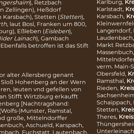
Karlburg,
Kre
ngershaim
), Retzbach
Karlstadt,
Kre
on Zellingen), Heßdorf
Karsbach,
Kr
n Karsbach), Stetten (
Stetten
),
Kleinwernfel
rth
, laut Bosl, Franken um 800,
Langendorf,
burg), Eßleben (
Eisleben
),
Laudenbach
ider Lainach
), Gambach
Markt Retzb
. Ebenfalls betroffen ist das Stift
Massenbuch
Mittelndorfe
verm. Main-
Obersfeld,
Kr
r alter Allersberg genant
Ramsthal,
Kr
em Sloß Hohenberg an der Wern
Rieden,
Krei
en, leuten vnd gefellen von
Sachsenhei
 Stifft Wirtzburg erkaufft
Schaippach,
henberg [Nachtragshand:
Stetten,
Krei
 (Wolfs-)Munster, Ramstal,
Theres,
Kreis
d große, Mittelndorffer
Thüngershe
assenbuch, Aschueld, Karspach,
Unterleinach
imbach, Fuchstatt, Lautenbach,