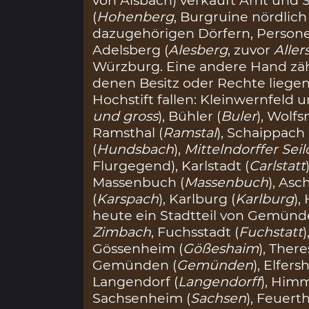
von Alsbach) verkauft Amt und
(
Hohenberg
, Burgruine nördlic
dazugehörigen Dörfern, Persone
Adelsberg (
Alesberg
, zuvor
Aller
Würzburg. Eine andere Hand zähl
denen Besitz oder Rechte liegen
Hochstift fallen: Kleinwernfeld 
und gross
), Bühler (
Buler
), Wolf
Ramsthal (
Ramstal
), Schaippach 
(
Hundsbach
),
Mittelndorffer Sei
Flurgegend), Karlstadt (
Carlstatt
Massenbuch (
Massenbuch
), Asc
(
Karspach
), Karlburg (
Karlburg
),
heute ein Stadtteil von Gemünde
Zimbach
, Fuchsstadt (
Fuchstatt
Gössenheim (
Gößeshaim
), There
Gemünden (
Gemünden
), Elfers
Langendorf (
Langendorff
), Himm
Sachsenheim (
Sachsen
), Feuerth