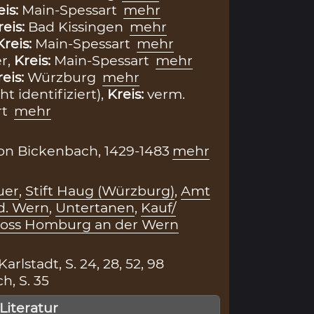
eis:
Main-Spessart
mehr
reis:
Bad Kissingen
mehr
Kreis:
Main-Spessart
mehr
r,
Kreis:
Main-Spessart
mehr
reis:
Würzburg
mehr
t identifiziert),
Kreis:
verm.
rt
mehr
von Bickenbach, 1429-1483
mehr
uer
,
Stift Haug (Würzburg)
,
Amt
d. Wern
,
Untertanen
,
Kauf/
loss Homburg an der Wern
arlstadt, S. 24, 28, 52, 98
h, S. 35
 Literatur