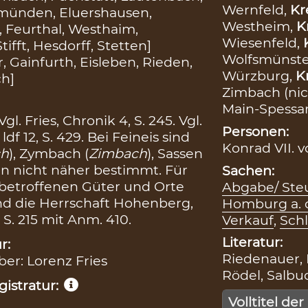
Wernfeld,
Kr
emünden, Eluershausen,
Westheim,
K
, Feurthal, Westhaim,
Wiesenfeld,
fft, Hesdorff, Stetten]
Wolfsmünste
 Gainfurth, Eisleben, Rieden,
Würzburg,
K
ch]
Zimbach (nich
Main-Spessa
gl. Fries, Chronik 4, S. 245. Vgl.
Personen:
df 12, S. 429. Bei Feineis sind
Konrad VII. 
ch
), Zymbach (
Zimbach
), Sassen
n nicht näher bestimmt. Für
Sachen:
r betroffenen Güter und Orte
Abgabe/ Ste
und die Herrschaft Hohenberg,
Homburg a. 
 S. 215 mit Anm. 410.
Verkauf
,
Sch
Literatur:
r:
Riedenauer, K
ber: Lorenz Fries
Rödel, Salbuc
istratur:
Volltitel der