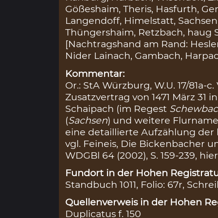
Gößeshaim, Theris, Hasfurth, G
Langendoff, Himelstatt, Sachsen
Thüngershaim, Retzbach, haug Sti
[Nachtragshand am Rand: Hesler,
Nider Lainach, Gambach, Harpa
Kommentar:
Or.: StA Würzburg, W.U. 17/81a-c. V
Zusatzvertrag von 1471 März 31 in l
Schaipach (im Regest
Schewba
(
Sachsen
) und weitere Flurname
eine detaillierte Aufzählung de
vgl. Feineis, Die Bickenbacher 
WDGBl 64 (2002), S. 159-239, hier
Fundort in der Hohen Registratu
Standbuch 1011, Folio: 67r, Schrei
Quellenverweis in der Hohen Reg
Duplicatus f. 150