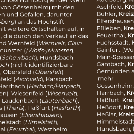
 Schloss Homburg an der Wern
Aschfeld,
Kre
h von Gössenheim) mit den
Bühler,
Kreis
n und Gefällen, darunter
Elfershausen
sberg
) an das Hochstift
Eßleben,
Kre
t weitere Ortschaften auf, in
Feuerthal,
Kr
, die durch den Verkauf an das
Fuchsstadt,
und Wernfeld (
Wernvelt, Clain
Gainfurt (W
smünster (
(Wolfs-)Munster
),
Main-Spessa
(
Schewbach
), Hundsbach
Gambach,
Kr
loch
(nicht identifizierbare
Gemünden a
), Obersfeld (
Obersfelt
),
mehr
hfeld (
Aschveld
), Karsbach
Gössenheim
 Harrbach (
Harbach/Harpach
,
Harrbach,
Kr
n), Wiesenfeld (
Wisenvelt
),
Haßfurt,
Krei
), Laudenbach (
Lautenbach
),
Heßdorf,
Kre
s (
Theris
), Haßfurt (
Hasfurth
),
Heßlar,
Kreis
hausen (
Elvershausen
),
Himmelstadt
elstadt (
Himelstatt
),
Hundsbach,
al (
Feurthal
), Westheim