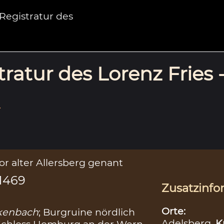
egistratur des
ratur des Lorenz Fries 
.
r alter Allersberg genant
.1469
Zusatzinfo
Orte:
kenbach
; Burgruine nördlich
Adelsberg,
K