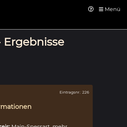
Menü
- Ergebnisse
Eintragsnr.: 226
rmationen
reis:
Main-Spessart
mehr