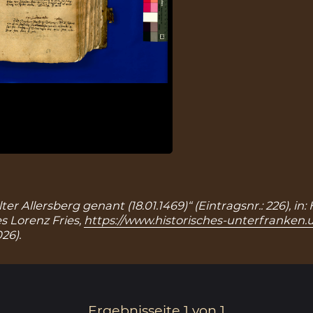
r Allersberg genant (18.01.1469)“ (Eintragsnr.: 226), in:
 Lorenz Fries,
https://www.historisches-unterfranken.u
26).
Ergebnisseite 1 von 1