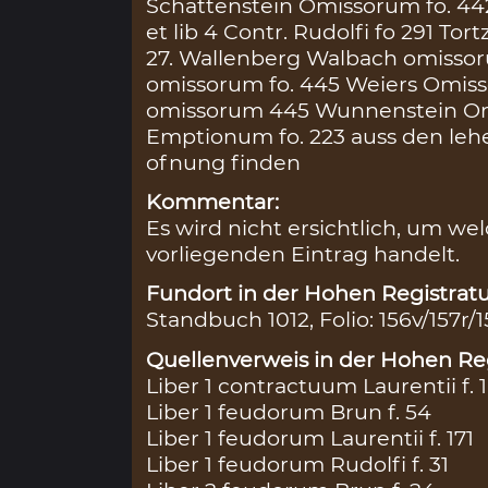
Schattenstein Omissorum fo. 4
et lib 4 Contr. Rudolfi fo 291 To
27. Wallenberg Walbach omissoru
omissorum fo. 445 Weiers Omis
omissorum 445 Wunnenstein O
Emptionum fo. 223 auss den l
ofnung finden
Kommentar:
Es wird nicht ersichtlich, um w
vorliegenden Eintrag handelt.
Fundort in der Hohen Registratu
Standbuch 1012, Folio: 156v/157r/1
Quellenverweis in der Hohen Reg
Liber 1 contractuum Laurentii f. 
Liber 1 feudorum Brun f. 54
Liber 1 feudorum Laurentii f. 171
Liber 1 feudorum Rudolfi f. 31