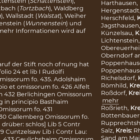
ttenstein (
Schattenstein
),
Harthausen,
zbach (
Tortzbach
), Waldberg
Hergenstadt
h
), Wallstadt (
Walstat
), Weiher
Herschfeld,
K
enstein (
Wunnenstein
) und
Jagsthausen
 mehr Informationen wird auf
Künzelsau,
K
Lichtenstein
Obereuerhe
Oberndorf a
Poppenhaus
ruf der Stift noch ofnung hat
Poppenhaus
lio 24 et lib I Rudolfi
Richelsdorf,
Omissorum fo. 435. Adolshaim
Römhild,
Kre
io et omissorum fo. 426 Alfelt
Roßdorf,
Kre
m 432 Berlichingen Omissorum
mehr
g in principio Basthaim
Roßrieth,
Kre
Omissorum fo. 431
Rottenbauer
30 Callemberg Omissorum fo.
Rupprechts
drüber: schlos] Lib 5 Contr
Salz,
Kreis:
R
9 Cuntzelsaw Lib i Contr Lau:
Sand am Mai
fo. 433 Geulichshaim Omissorum