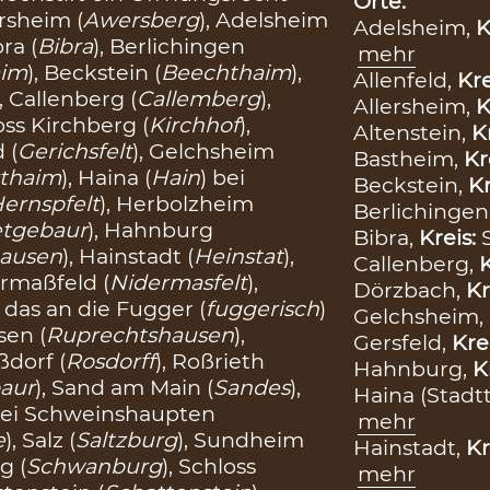
Orte:
ersheim (
Awersberg
), Adelsheim
Adelsheim,
K
bra (
Bibra
), Berlichingen
mehr
aim
), Beckstein (
Beechthaim
),
Allenfeld,
Kre
), Callenberg (
Callemberg
),
Allersheim,
K
loss Kirchberg (
Kirchhof
),
Altenstein,
K
 (
Gerichsfelt
), Gelchsheim
Bastheim,
Kr
thaim
), Haina (
Hain
) bei
Beckstein,
Kr
ernspfelt
), Herbolzheim
Berlichingen
tgebaur
), Hahnburg
Bibra,
Kreis:
hausen
), Hainstadt (
Heinstat
),
Callenberg,
K
ermaßfeld (
Nidermasfelt
),
Dörzbach,
Kr
, das an die Fugger (
fuggerisch
)
Gelchsheim,
sen (
Ruprechtshausen
),
Gersfeld,
Kre
ßdorf (
Rosdorff
), Roßrieth
Hahnburg,
K
aur
), Sand am Main (
Sandes
),
Haina (Stadtt
 bei Schweinshaupten
mehr
e
), Salz (
Saltzburg
), Sundheim
Hainstadt,
Kr
g (
Schwanburg
), Schloss
mehr