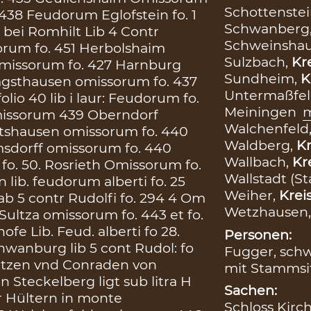
Schottenstei
438 Feudorum Eglofstein fo. 1
Schwanberg
 bei Romhilt Lib 4 Contr
Schweinsha
sorum fo. 451 Herbolshaim
Sulzbach,
Kr
omissorum fo. 427 Harnburg
Sundheim,
K
Jagsthausen omissorum fo. 437
Untermaßfel
olio 40 lib i laur: Feudorum fo.
Meiningen
omissorum 439 Oberndorf
Walchenfeld
tshausen omissorum fo. 440
Waldberg,
Kr
msdorff omissorum fo. 440
Wallbach,
Kr
fo. 50. Rosrieth Omissorum fo.
Wallstadt (St
n lib. feudorum alberti fo. 25
Weiher,
Krei
ab 5 contr Rudolfi fo. 294 4 Om
Wetzhausen
ultza omissorum fo. 443 et fo.
e Lib. Feud. alberti fo 28.
Personen:
wanburg lib 5 cont Rudol: fo
Fugger, sch
rentzen vnd Conraden von
mit Stammsi
Steckelberg ligt sub litra H
Sachen:
r Hültern in monte
Schloss Kirc