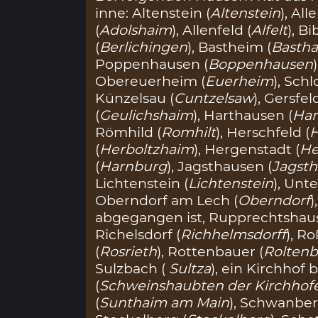
inne: Altenstein (
Altenstein
), All
(
Adolshaim
), Allenfeld (
Alfelt
), Bi
(
Berlichingen
), Bastheim (
Basth
Poppenhausen (
Boppenhausen
Obereuerheim (
Euerheim
), Sch
Künzelsau (
Cuntzelsaw
), Gersfeld
(
Geulichshaim
), Harthausen (
Har
Römhild (
Romhilt
), Herschfeld (
H
(
Herboltzhaim
), Hergenstadt (
He
(
Harnburg
), Jagsthausen (
Jagst
Lichtenstein (
Lichtenstein
), Unt
Oberndorf am Lech (
Oberndorf
)
abgegangen ist, Rupprechtshau
Richelsdorf (
Richhelmsdorff
), Ro
(
Rosrieth
), Rottenbauer (
Roltenb
Sulzbach (
Sultza
), ein Kirchhof
(
Schweinshaubten der Kirchhof
(
Sunthaim am Main
), Schwanber