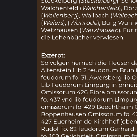
Steckelberg (
Steckelberg
), Scho
Walchenfeld (
Walchenfeld
), Dör
(
Wallenberg
), Wallbach (
Walbac
(
Weiers
), (
Wunrode
), Burg Wunn
Wetzhausen (
Wetzhausen
). Für
die Lehenbücher verwiesen.
Exzerpt:
So volgen hernach die Heuser da
Altenstein Lib 2 feudorum Brun fo
feudorum fo. 31. Awersberg lib 
Lib Feudorum Limpurg in princip
Omissorum 426 Bibra omissoru
fo. 437 vnd lib feudorum Limpur
omissorum fo. 429 Beechthaim 
Boppenhausen Omissorum fo. 4
427 Euerheim de Kirchhof [oben 
Rudol. fo. 82 feudorum Gerhardi 
fo. 109 Gerichsfelt, Omissorum 