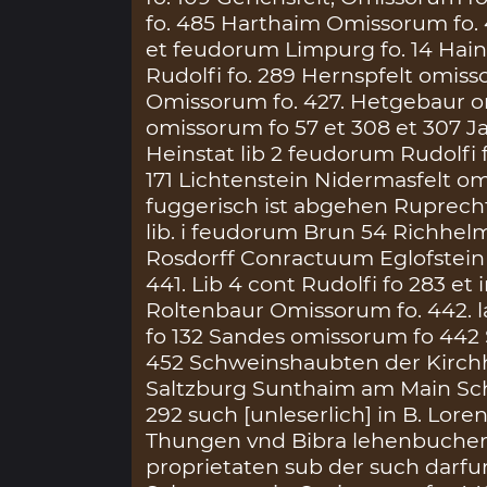
fo. 485 Harthaim Omissorum fo. 
et feudorum Limpurg fo. 14 Hain
Rudolfi fo. 289 Hernspfelt omis
Omissorum fo. 427. Hetgebaur 
omissorum fo 57 et 308 et 307 
Heinstat lib 2 feudorum Rudolfi f
171 Lichtenstein Nidermasfelt 
fuggerisch ist abgehen Ruprech
lib. i feudorum Brun 54 Richhel
Rosdorff Conractuum Eglofstein 
441. Lib 4 cont Rudolfi fo 283 et i
Roltenbaur Omissorum fo. 442. l
fo 132 Sandes omissorum fo 442 S
452 Schweinshaubten der Kirchhof
Saltzburg Sunthaim am Main Sch
292 such [unleserlich] in B. Lo
Thungen vnd Bibra lehenbuchern 
proprietaten sub der such darfu