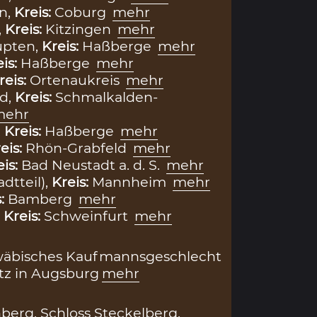
n,
Kreis:
Coburg
mehr
,
Kreis:
Kitzingen
mehr
upten,
Kreis:
Haßberge
mehr
eis:
Haßberge
mehr
reis:
Ortenaukreis
mehr
d,
Kreis:
Schmalkalden-
mehr
,
Kreis:
Haßberge
mehr
eis:
Rhön-Grabfeld
mehr
eis:
Bad Neustadt a. d. S.
mehr
adtteil),
Kreis:
Mannheim
mehr
s:
Bamberg
mehr
,
Kreis:
Schweinfurt
mehr
wäbisches Kaufmannsgeschlecht
tz in Augsburg
mehr
hberg
,
Schloss Steckelberg
,