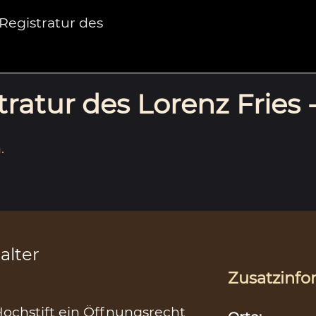
egistratur des
ratur des Lorenz Fries 
.
alter
Zusatzinfo
Hochstift ein Öffnungsrecht