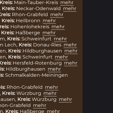
Kreis:
Main-Tauber-Kreis
mehr
,
Kreis:
Neckar-Odenwald
mehr
reis:
Rhön-Grabfeld
mehr
,
Kreis:
Heilbronn
mehr
reis:
Hohenlohekreis
mehr
,
Kreis:
Haßberge
mehr
im,
Kreis:
Schweinfurt
mehr
m Lech,
Kreis:
Donau-Ries
mehr
en,
Kreis:
Hildburghausen
mehr
en,
Kreis:
Schweinfurt
mehr
Kreis:
Hersfeld-Rotenburg
mehr
is:
Hildburghausen
mehr
is:
Schmalkalden-Meiningen
is:
Rhön-Grabfeld
mehr
,
Kreis:
Würzburg
mehr
hausen,
Kreis:
Würzburg
mehr
hön-Grabfeld
mehr
n,
Kreis:
Haßberge
mehr