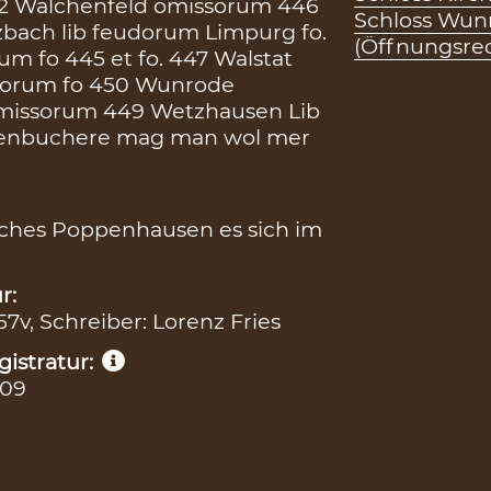
42 Walchenfeld omissorum 446
Schloss Wun
rtzbach lib feudorum Limpurg fo.
(Öffnungsre
m fo 445 et fo. 447 Walstat
sorum fo 450 Wunrode
missorum 449 Wetzhausen Lib
ehenbuchere mag man wol mer
elches Poppenhausen es sich im
r:
57v, Schreiber: Lorenz Fries
istratur:
109