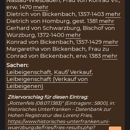
Nassau-Wiesbaden, Frau von Konrad VII.,
erw. 1470
mehr
Dietrich von Bickenbach, 1357-1403
mehr
Dietrich von Homburg, gest. 1381
mehr
Gerhard von Schwarzburg, Bischof von
Würzburg, 1372-1400
mehr
Konrad von Bickenbach, 1357-1429
mehr
Margaretha von Bickenbach, Frau zu
Conrad von Bickenbach, erw. 1383
mehr
Sachen:
Leibeigenschaft
,
Kauf/ Verkauf
,
Leibeigenschaft (Verkauf von
Leibeigenen)
Zitiervorschlag für diesen Eintrag:
„Rottenfels (08.07.1383)“ (Eintragsnr.: 5800), in:
Historisches Unterfranken – Datenbank zur
Hohen Registratur des Lorenz Fries,
https://www.historisches-unterfranken.uni-
wuerzburg.de/fries/fries-results.php?