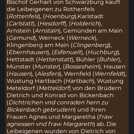
Bischof Gerhart von Schwarzburg kauft
die Leibeigenen zu Rothenfels
(
Rottenfels
), (
Hoenburg
),Karlstadt
(
Carlstatt
), (
Hesdorff
), (
Holderich
),
Arnstein (
Arnstain
), Gemünden am Main
(
Gemund
), Werneck (
Werneck
),
Klingenberg am Main (
Clingenberg
),
(
Ebernhausen
), (
Esfenuelt
), (
Huchburg
),
Hettstadt (
Hettenstatt
), Bühler (
Buhler
),
Münster (
Munster
), (
Bossesheim
), Hausen
(
Hausen
), (
Alesfers
), Wernfeld (
Wernfeldt
),
Wüstung Hartbach (
Hartbach
), Wüstung
Meteldorf (
Metteldorf
) von den Brüdern
Dietrich und Konrad von Bickenbach
(
Dichtrichen vnd conraden hern zu
Bickenbach gebrudern
) und ihren
Frauen Agnes und Margaretha (
fraw
agnessen vnd fraw Margareth
) ab. Die
Leibeigenen wurden von Dietrich von