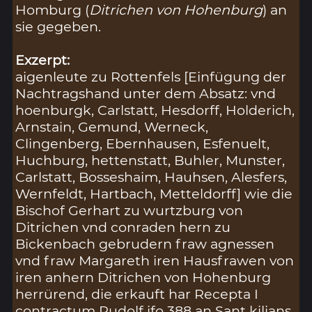
Homburg (
Ditrichen von Hohenburg
) an
sie gegeben.
Exzerpt:
aigenleute zu Rottenfels [Einfügung der
Nachtragshand unter dem Absatz: vnd
hoenburgk, Carlstatt, Hesdorff, Holderich,
Arnstain, Gemund, Werneck,
Clingenberg, Ebernhausen, Esfenuelt,
Huchburg, hettenstatt, Buhler, Munster,
Carlstatt, Bosseshaim, Hauhsen, Alesfers,
Wernfeldt, Hartbach, Metteldorff] wie die
Bischof Gerhart zu wurtzburg von
Ditrichen vnd conraden hern zu
Bickenbach gebrudern fraw agnessen
vnd fraw Margareth iren Hausfrawen von
iren anhern Ditrichen von Hohenburg
herrürend, die erkauft har Recepta I
contractum Rudolf ifo 388 an Sant kilians