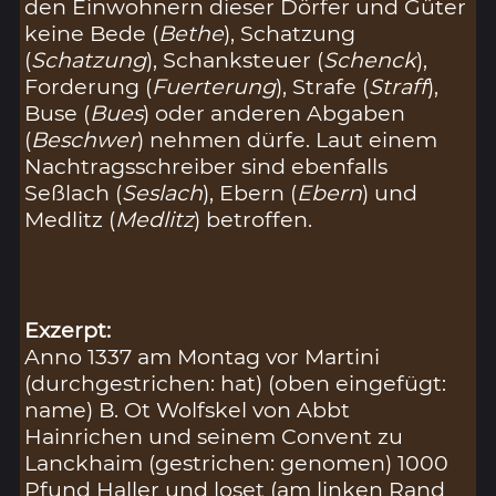
den Einwohnern dieser Dörfer und Güter
keine Bede (
Bethe
), Schatzung
(
Schatzung
), Schanksteuer (
Schenck
),
Forderung (
Fuerterung
), Strafe (
Straff
),
Buse (
Bues
) oder anderen Abgaben
(
Beschwer
) nehmen dürfe. Laut einem
Nachtragsschreiber sind ebenfalls
Seßlach (
Seslach
), Ebern (
Ebern
) und
Medlitz (
Medlitz
) betroffen.
Exzerpt:
Anno 1337 am Montag vor Martini
(durchgestrichen: hat) (oben eingefügt:
name) B. Ot Wolfskel von Abbt
Hainrichen und seinem Convent zu
Lanckhaim (gestrichen: genomen) 1000
Pfund Haller und loset (am linken Rand