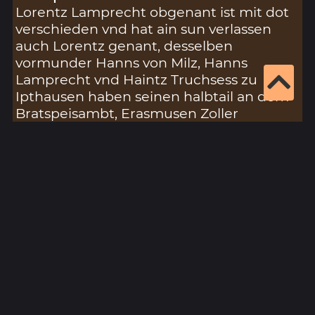
Lorentz Lamprecht obgenant ist mit dot
verschieden vnd hat ain sun verlassen
auch Lorentz genant, desselben
vormunder Hanns von Milz, Hanns
Lamprecht vnd Haintz Truchsess zu
Ipthausen haben seinen halbtail an dem
Bratspeisambt, Erasmusen Zoller
verkaufft, der ine auch am Montag nach
Conversionis Pauli anno domini 1507zu
lehen entpfangen, doch dem stifft an
seiner habenden widerlosung on
schaden, Recepta in primo feodorum fol
139.
Fundort in der Hohen Registratur:
Standbuch 1011, Folio: 207v, Schreiber:
Lorenz Fries
Quellenverweis in der Hohen Registratur: