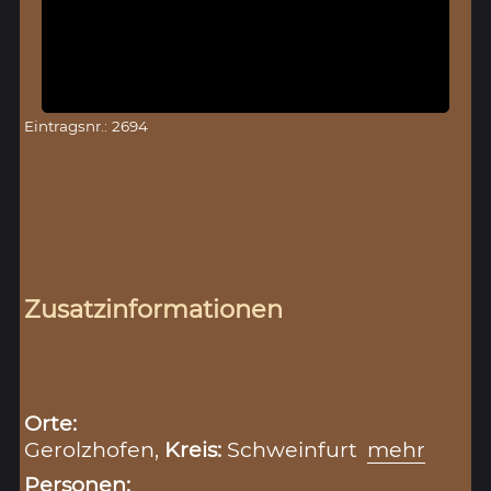
Eintragsnr.: 2694
Zusatzinformationen
Orte:
Gerolzhofen,
Kreis:
Schweinfurt
mehr
Personen: