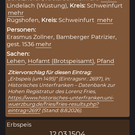
Lindelach (Wüstung),
Kreis:
Schweinfurt
mehr
Rügshofen,
Kreis:
Schweinfurt
mehr
Personen:
Erasmus Zollner, Bamberger Patrizier,
gest. 1536
mehr
Sachen:
Lehen
,
Hofamt (Brotspeisamt)
,
Pfand
Zitiervorschlag für diesen Eintrag:
„Erbspeis (um 1495)“ (Eintragsnr.: 2697), in:
Historisches Unterfranken – Datenbank zur
Hohen Registratur des Lorenz Fries,
https://www.historisches-unterfranken.uni-
wuerzburg.de/fries/fries-results.php?
eintrag=2697
(Stand: 8.8.2026).
Erbspeis
12.03.1504