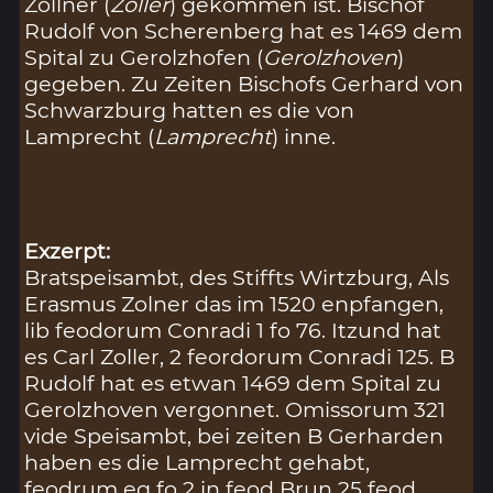
Zollner (
Zoller
) gekommen ist. Bischof
Rudolf von Scherenberg hat es 1469 dem
Spital zu Gerolzhofen (
Gerolzhoven
)
gegeben. Zu Zeiten Bischofs Gerhard von
Schwarzburg hatten es die von
Lamprecht (
Lamprecht
) inne.
Exzerpt:
Bratspeisambt, des Stiffts Wirtzburg, Als
Erasmus Zolner das im 1520 enpfangen,
lib feodorum Conradi 1 fo 76. Itzund hat
es Carl Zoller, 2 feordorum Conradi 125. B
Rudolf hat es etwan 1469 dem Spital zu
Gerolzhoven vergonnet. Omissorum 321
vide Speisambt, bei zeiten B Gerharden
haben es die Lamprecht gehabt,
feodrum eg fo 2 in feod Brun 25 feod