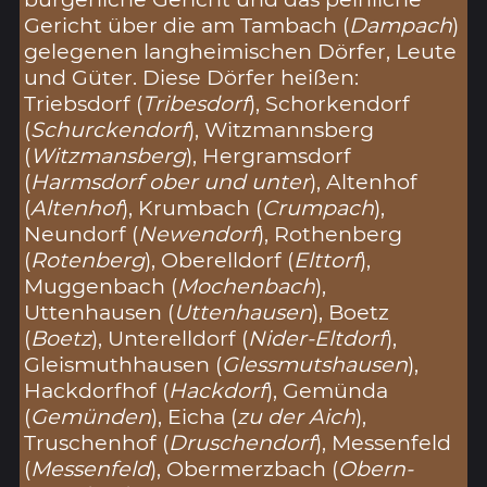
Gericht über die am Tambach (
Dampach
)
gelegenen langheimischen Dörfer, Leute
und Güter. Diese Dörfer heißen:
Triebsdorf (
Tribesdorf
), Schorkendorf
(
Schurckendorf
), Witzmannsberg
(
Witzmansberg
), Hergramsdorf
(
Harmsdorf ober und unter
), Altenhof
(
Altenhof
), Krumbach (
Crumpach
),
Neundorf (
Newendorf
), Rothenberg
(
Rotenberg
), Oberelldorf (
Elttorf
),
Muggenbach (
Mochenbach
),
Uttenhausen (
Uttenhausen
), Boetz
(
Boetz
), Unterelldorf (
Nider-Eltdorf
),
Gleismuthhausen (
Glessmutshausen
),
Hackdorfhof (
Hackdorf
), Gemünda
(
Gemünden
), Eicha (
zu der Aich
),
Truschenhof (
Druschendorf
), Messenfeld
(
Messenfeld
), Obermerzbach (
Obern-