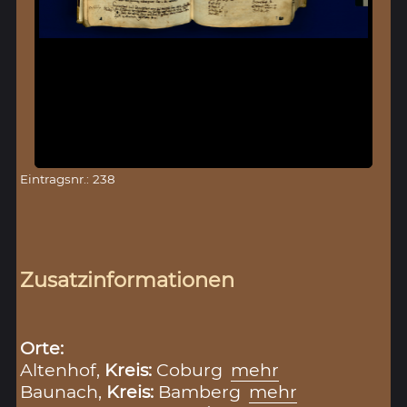
Eintragsnr.: 238
Zusatzinformationen
Orte:
Altenhof,
Kreis:
Coburg
mehr
Baunach,
Kreis:
Bamberg
mehr