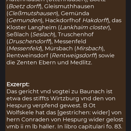
(
Boetz dorff
), Gleismuthhausen
(
Cleßmutshausen
), Gemünda
(
Gemunden
), Hackdorfhof
Hakdorff
), das
Kloster Langheim (
Lankhaim closter
),
Seßlach (
Seslach
), Truschenhof
(
Druschendorff
), Messenfeld
(
Messenfeld
), Mürsbach (
Mirsbach
),
Rentweinsdorf (
Rentweigsdorff
) sowie
die Zenten Ebern und Medlitz.
Exzerpt:
Das gericht vnd vogtei zu Baunach ist
etwa des stiffts Wirtzburg vnd den von
Hespurg verpfend gewest. B Ot
Wolfskele hat das [gestrichen: wider] von
hern Conraden von Hespurg wider gelost
vmb ii m lb haller. In libro capitulari fo. 83.