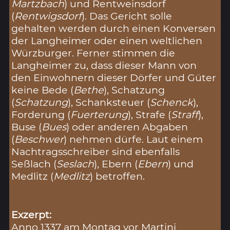
Martzbach
) und Rentweinsdorf
(
Rentwigsdorf
). Das Gericht solle
gehalten werden durch einen Konversen
der Langheimer oder einen weltlichen
Würzburger. Ferner stimmen die
Langheimer zu, dass dieser Mann von
den Einwohnern dieser Dörfer und Güter
keine Bede (
Bethe
), Schatzung
(
Schatzung
), Schanksteuer (
Schenck
),
Forderung (
Fuerterung
), Strafe (
Straff
),
Buse (
Bues
) oder anderen Abgaben
(
Beschwer
) nehmen dürfe. Laut einem
Nachtragsschreiber sind ebenfalls
Seßlach (
Seslach
), Ebern (
Ebern
) und
Medlitz (
Medlitz
) betroffen.
Exzerpt:
Anno 1337 am Montag vor Martini