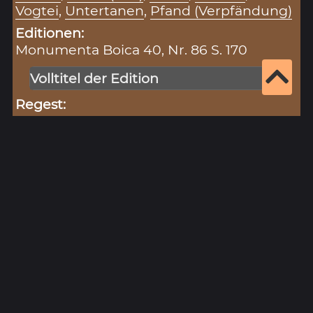
Vogtei
,
Untertanen
,
Pfand (Verpfändung)
Editionen:
Monumenta Boica 40, Nr. 86 S. 170
Volltitel der Edition
Regest:
Regesta Boica 7, S. 198
Volltitel Regest
Literatur:
Riedenauer, Ämter (WDGBl 55), S. 254
Weiß, Lichtenfels - Staffelstein, S. 11f.
Volltitel der Literatur
Zitiervorschlag für diesen Eintrag:
„Closter Langheim (10.11.1337)“ (Eintragsnr.: 238),
in: Historisches Unterfranken – Datenbank zur
Hohen Registratur des Lorenz Fries,