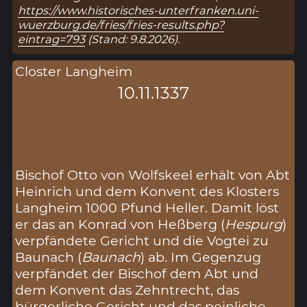
https://www.historisches-unterfranken.uni-
wuerzburg.de/fries/fries-results.php?
eintrag=793
(Stand: 9.8.2026).
Closter Langheim
10.11.1337
Bischof Otto von Wolfskeel erhält von Abt
Heinrich und dem Konvent des Klosters
Langheim 1000 Pfund Heller. Damit löst
er das an Konrad von Heßberg (
Hespurg
)
verpfändete Gericht und die Vogtei zu
Baunach (
Baunach
) ab. Im Gegenzug
verpfändet der Bischof dem Abt und
dem Konvent das Zehntrecht, das
bürgerliche Gericht und das peinliche