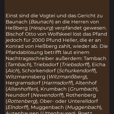
Einst sind die Vogtei und das Gericht zu
Baunach (
Baunach
) an die Herren von
Heßberg (
Hespurg
) verpfändet gewesen.
Bischof Otto von Wolfskeel löst das Pfand
jedoch für 2000 Pfund Heller, die er an
Konrad von Heßberg zahlt, wieder ab. Die
Pfandablösung betrifft laut einem
Nachtragsschreiber außerdem: Tambach
(
Tambach
), Triebsdorf (
Triebsdorff
), Eicha
(
Aich
), Schorkendorf (
Schurkendorff
),
Witzmannsberg (
Witzmanßberg
),
Hergramsdorf (
Harmsdorff
), Altenhof
(
Altenhoffen
), Krumbach (
Grumbach
),
Neundorf (
Newendorff
), Rothenberg
(
Rottenberg
), Ober- oder Unterelldorf
(
Elndorff
), Muggenbach (
Muggenbach
),
Autenhausen (
Uttenhausen
), Boetz