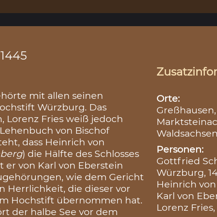
.1445
Zusatzinfo
ehörte mit allen seinen
Orte:
chstift Würzburg. Das
Greßhausen
, Lorenz Fries weiß jedoch
Marktsteina
 Lehenbuch von Bischof
Waldsachsen
eht, dass Heinrich von
Personen:
mberg
) die Hälfte des Schlosses
Gottfried Sc
t er von Karl von Eberstein
Würzburg, 1
 Zugehörungen, wie dem Gericht
Heinrich von
Herrlichkeit, die dieser vor
Karl von Eber
em Hochstift übernommen hat.
Lorenz Fries,
ört der halbe See vor dem