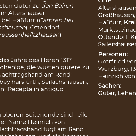
Orte:
üsten Güter
zu den Bairen
Altershause
 um Altershausen
Greßhausen
bei Haßfurt (
Camren bei
Haßfurt,
Krei
hshausen
), Ottendorf
Marktsteina
reussenheiltzhausen
).
Ottendorf,
Kr
Sailershause
Personen:
das Jahre des Heren 1317
Gottfried vo
Hohenloe, die wüsten gütere zu
Würzburg, 13
 Nachtragshand am Rand:
Heinrich von 
ey harsfurth, Seilachshausen,
Sachen:
n] Recepta in antiquo
Güter
,
Lehe
 oberen Seitenende sind Teile
. Der Name Heinrich von
e Nachtragshand fügt am Rand