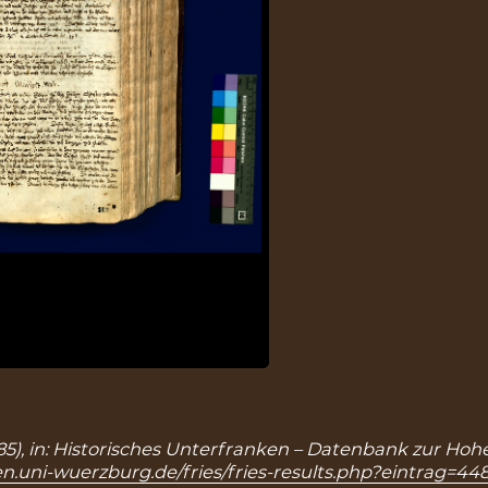
485), in: Historisches Unterfranken – Datenbank zur Hoh
n.uni-wuerzburg.de/fries/fries-results.php?eintrag=44