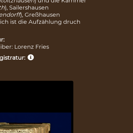
ltoltzhausen
) und die Kammer
th
), Sailershausen
endorff
), Greßhausen
lich ist die Aufzählung druch
r:
iber: Lorenz Fries
istratur: