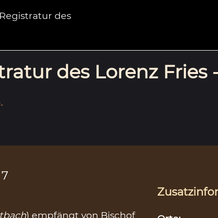
egistratur des
ratur des Lorenz Fries 
.
17
Zusatzinfo
itbach
) empfängt von Bischof