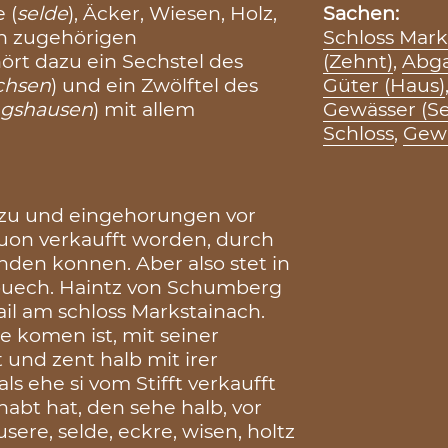
 (
selde
), Äcker, Wiesen, Holz,
Sachen:
en zugehörigen
Schloss Mark
rt dazu ein Sechstel des
(Zehnt)
,
Abga
chsen
) und ein Zwölftel des
Güter (Haus)
ngshausen
) mit allem
Gewässer (Se
Schloss
,
Gew
n zu und eingehorungen vor
auon verkaufft worden, durch
nden konnen. Aber also stet in
buech. Haintz von Schumberg
il am schloss Markstainach.
ne komen ist, mit seiner
und zent halb mit irer
mals ehe si vom Stifft verkaufft
abt hat, den sehe halb, vor
sere, selde, eckre, wisen, holtz