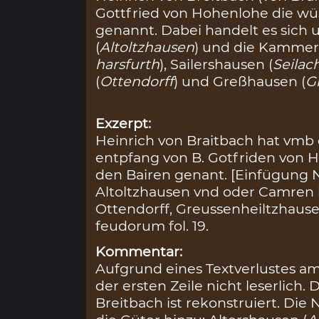
Gottfried von Hohenlohe die w
genannt. Dabei handelt es sich
(
Altoltzhausen
) und die Kammer 
harsfurth
), Sailershausen (
Seilac
(
Ottendorff
) und Greßhausen (
G
Exzerpt:
Heinrich von Braitbach hat vmb 
entpfang von B. Gotfriden von 
den Bairen genant. [Einfügung
Altoltzhausen vnd oder Camren b
Ottendorff, Greussenheiltzhause
feudorum fol. 19.
Kommentar:
Aufgrund eines Textverlustes am
der ersten Zeile nicht leserlich
Breitbach ist rekonstruiert. Di