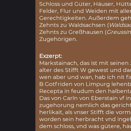
Schloss und Güter, Häuser, Hütte
Felder, Flur und Weiden mit all
Gerechtigkeiten. Außerdem gehö
Zehnts zu Waldsachsen (
Waldsa
Zehnts zu Greßhausen (
Greussi
Zugehörigen.
Exzerpt:
Markstainach, das ist mit seine
alter des Stifft W gewest und d
wen aber und wan, hab ich nit fi
B Gotfriden von Limpurg lehen
Recepta in feudum den halbenta
Das von Carln von Eberstain vf i
zugehorung nemlich das gericht 
herlikait, als vnser Stifft die vor
worden sein herbracht vnd ingeh
dem schloss, vnd was gütere, häu