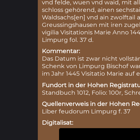
vnd felde, wuen vnd waid, mit a
schloss gehörend, ainen sechst
Waldsachs[en] vnd ain zwolftai
Greussingshausen mit iren zuge
vigilia Visitationis Marie Anno 
Limpurg fol. 37 d.
Kommentar:
Das Datum ist zwar nicht vollstän
Schenk von Limpurg Bischof war,
im Jahr 1445 Visitatio Marie auf 
Fundort in der Hohen Registratu
Standbuch 1012, Folio: 100r, Schr
Quellenverweis in der Hohen Reg
Liber feudorum Limpurg f. 37
Digitalisat: