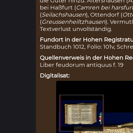
die Güter hinzu: Altershausen (
A
bei Haßfurt (
Camren bei harsfur
(
Seilachshausen
), Ottendorf (
Ott
(
Greussenheiltzhausen
). Vermut
Textverlust unvollständig.
Fundort in der Hohen Registratu
Standbuch 1012, Folio: 101v, Schre
Quellenverweis in der Hohen Reg
Liber feudorum antiquus f. 19
Digitalisat: