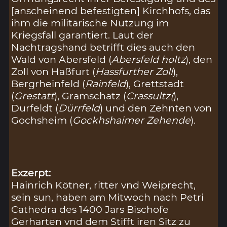
[anscheinend befestigten] Kirchhofs, das
ihm die militärische Nutzung im
Kriegsfall garantiert. Laut der
Nachtragshand betrifft dies auch den
Wald von Abersfeld (
Abersfeld holtz
), den
Zoll von Haßfurt (
Hassfurther Zoll
),
Bergrheinfeld (
Rainfeld
), Grettstadt
(
Grestatt
), Gramschatz (
Crassultz(
),
Durfeldt (
Dürrfeld
) und den Zehnten von
Gochsheim (
Gockhshaimer Zehende
).
Exzerpt:
Hainrich Kötner, ritter vnd Weiprecht,
sein sun, haben am Mitwoch nach Petri
Cathedra des 1400 Jars Bischofe
Gerharten vnd dem Stifft iren Sitz zu