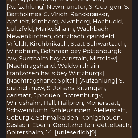
[Aufzählung] Newmunster, S. Georgen, S.
Bartholmes, S. Vlrich, Randersaker,
Apfuelt, Kimberg, Alwnberg, Hochuold,
Sultzfeld, Markolshaim, Wachbach,
Newenkirchen, dortzbach, gainsfeld,
Vrfeldt, Kirchbrikach, Statt Schwartzach,
Windhaim, Bethman bey Rottenburgk,
Aw, Sunthaim bey Arnstain, Mistelaw]
[Nachtragshand: Weldwirth ain
frantzosen haus bey Wirtzburgk]
[Nachtragshand: Spital } [Aufzählung] S.
dietrich new, S. Johans, kitzingen,
carlstatt, Jphouen, Rottenburgk,
Windshaim, Hall, Hailpron, Monerstatt,
Schweinfurth, Schleusingen, Alellerstatt,
Coburgk, Schmalkalden, Konigshouen,
Seslach, Ebern, Geroltzhoffen, dettelbach,
Goltershaim, 14. [unleserlich]9]