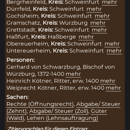
Bergrheinfeld,
Kreis:
Schweinfurt
mehr
Dürrfeld,
Kreis:
Schweinfurt
mehr
Gochsheim,
Kreis:
Schweinfurt
mehr
Gramschatz,
Kreis:
Würzburg
mehr
Grettstadt,
Kreis:
Schweinfurt
mehr
Haßfurt,
Kreis:
Haßberge
mehr
Obereuerheim,
Kreis:
Schweinfurt
mehr
Untereuerheim,
Kreis:
Schweinfurt
mehr
Personen:
Gerhard von Schwarzburg, Bischof von
Würzburg, 1372-1400
mehr
Heinrich Kötner, Ritter, erw. 1400
mehr
Weiprecht Kötner, Ritter, erw. 1400
mehr
Sachen:
Rechte (Öffnungsrecht)
,
Abgabe/ Steuer
(Zehnt)
,
Abgabe/ Steuer (Zoll)
,
Güter
(Wald)
,
Lehen (Lehnsauftragung)
Zitiervorschlag für diesen Eintrag: