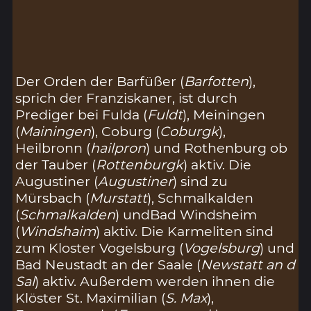
Der Orden der Barfüßer (
Barfotten
),
sprich der Franziskaner, ist durch
Prediger bei Fulda (
Fuldt
), Meiningen
(
Mainingen
), Coburg (
Coburgk
),
Heilbronn (
hailpron
) und Rothenburg ob
der Tauber (
Rottenburgk
) aktiv. Die
Augustiner (
Augustiner
) sind zu
Mürsbach (
Murstatt
), Schmalkalden
(
Schmalkalden
) undBad Windsheim
(
Windshaim
) aktiv. Die Karmeliten sind
zum Kloster Vogelsburg (
Vogelsburg
) und
Bad Neustadt an der Saale (
Newstatt an d
Sal
) aktiv. Außerdem werden ihnen die
Klöster St. Maximilian (
S. Max
),