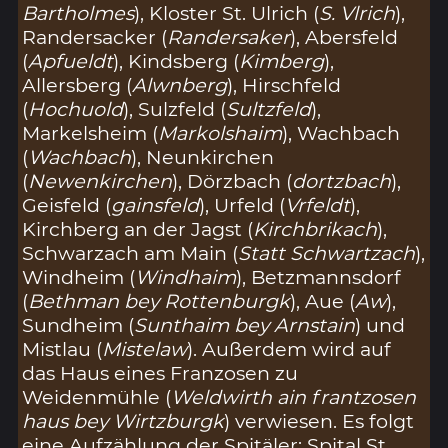
Bartholmes
), Kloster St. Ulrich (
S. Vlrich
),
Randersacker (
Randersaker
), Abersfeld
(
Apfueldt
), Kindsberg (
Kimberg
),
Allersberg (
Alwnberg
), Hirschfeld
(
Hochuold
), Sulzfeld (
Sultzfeld
),
Markelsheim (
Markolshaim
), Wachbach
(
Wachbach
), Neunkirchen
(
Newenkirchen
), Dörzbach (
dortzbach
),
Geisfeld (
gainsfeld
), Urfeld (
Vrfeldt
),
Kirchberg an der Jagst (
Kirchbrikach
),
Schwarzach am Main (
Statt Schwartzach
),
Windheim (
Windhaim
), Betzmannsdorf
(
Bethman bey Rottenburgk
), Aue (
Aw
),
Sundheim (
Sunthaim bey Arnstain
) und
Mistlau (
Mistelaw
). Außerdem wird auf
das Haus eines Franzosen zu
Weidenmühle (
Weldwirth ain frantzosen
haus bey Wirtzburgk
) verwiesen. Es folgt
eine Aufzählung der Spitäler: Spital St.