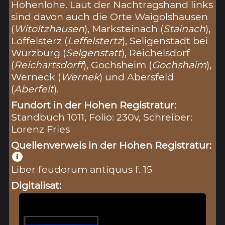
Hohenlohe. Laut der Nachtragshand links
sind davon auch die Orte Waigolshausen
(
Witoltzhausen
), Marksteinach (
Stainach
),
Löffelsterz (
Leffelstertz
), Seligenstadt bei
Würzburg (
Selgenstatt
), Reichelsdorf
(
Reichartsdorff
), Gochsheim (
Gochshaim
),
Werneck (
Wernek
) und Abersfeld
(
Aberfelt
).
Fundort in der Hohen Registratur:
Standbuch 1011, Folio: 230v, Schreiber:
Lorenz Fries
Quellenverweis in der Hohen Registratur:
Liber feudorum antiquus f. 15
Digitalisat: