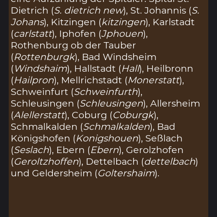
Dietrich (
S. dietrich new
), St. Johannis (
S.
Johans
), Kitzingen (
kitzingen
), Karlstadt
(
carlstatt
), Iphofen (
Jphouen
),
Rothenburg ob der Tauber
(
Rottenburgk
), Bad Windsheim
(
Windshaim
), Hallstadt (
Hall
), Heilbronn
(
Hailpron
), Mellrichstadt (
Monerstatt
),
Schweinfurt (
Schweinfurth
),
Schleusingen (
Schleusingen
), Allersheim
(
Alellerstatt
), Coburg (
Coburgk
),
Schmalkalden (
Schmalkalden
), Bad
Königshofen (
Konigshouen
), Seßlach
(
Seslach
), Ebern (
Ebern
), Gerolzhofen
(
Geroltzhoffen
), Dettelbach (
dettelbach
)
und Geldersheim (
Goltershaim
).