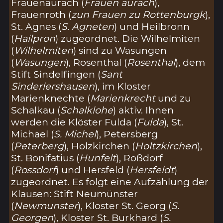
Frauenaurach (
Frauen aurach
),
Frauenroth (
zun Frauen zu Rottenburgk
),
St. Agnes (
S. Agneten
) und Heilbronn
(
Hailpron
) zugeordnet. Die Wilhelmiten
(
Wilhelmiten
) sind zu Wasungen
(
Wasungen
), Rosenthal (
Rosenthal
), dem
Stift Sindelfingen (
Sant
Sinderlershausen
), im Kloster
Marienknechte (
Marienkrecht
und zu
Schalkau (
Schalklohe
) aktiv. Ihnen
werden die Klöster Fulda (
Fulda
), St.
Michael (
S. Michel
), Petersberg
(
Peterberg
), Holzkirchen (
Holtzkirchen
),
St. Bonifatius (
Hunfelt
), Roßdorf
(
Rossdorf
) und Hersfeld (
Hersfeldt
)
zugeordnet. Es folgt eine Aufzählung der
Klausen: Stift Neumünster
(
Newmunster
), Kloster St. Georg (
S.
Georgen
), Kloster St. Burkhard (
S.