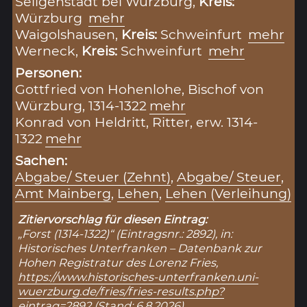
Seligenstadt bei Würzburg,
Kreis:
Würzburg
mehr
Waigolshausen,
Kreis:
Schweinfurt
mehr
Werneck,
Kreis:
Schweinfurt
mehr
Personen:
Gottfried von Hohenlohe, Bischof von
Würzburg, 1314-1322
mehr
Konrad von Heldritt, Ritter, erw. 1314-
1322
mehr
Sachen:
Abgabe/ Steuer (Zehnt)
,
Abgabe/ Steuer
,
Amt Mainberg
,
Lehen
,
Lehen (Verleihung)
Zitiervorschlag für diesen Eintrag:
„Forst (1314-1322)“ (Eintragsnr.: 2892), in:
Historisches Unterfranken – Datenbank zur
Hohen Registratur des Lorenz Fries,
https://www.historisches-unterfranken.uni-
wuerzburg.de/fries/fries-results.php?
eintrag=2892
(Stand: 6.8.2026).