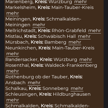
Marienberg,
Kreis:
Würzburg
mehr
Markelsheim,
Kreis:
Main-Tauber-Kreis
mehr
Meiningen,
Kreis:
Schmalkalden-
Meiningen
mehr
Mellrichstadt,
Kreis:
Rhön-Grabfeld
mehr
Mistlau,
Kreis:
Schwäbisch Hall
mehr
Mürsbach,
Kreis:
Bamberg
mehr
Neunkirchen,
Kreis:
Main-Tauber-Kreis
mehr
Randersacker,
Kreis:
Würzburg
mehr
Rosenthal,
Kreis:
Waldeck-Frankenberg
mehr
Rothenburg ob der Tauber,
Kreis:
Ansbach
mehr
Schalkau,
Kreis:
Sonneberg
mehr
Schleusingen,
Kreis:
Hildburghausen
mehr
Schmalkalden,
Kreis:
Schmalkalden-