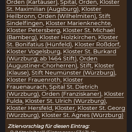
Orden (Kartäuser)
,
Spital
,
Orden
,
Kloster
St. Maximilian (Augsburg)
,
Kloster
Heilbronn
,
Orden (Wilhelmiten)
,
Stift
Sindelfingen
,
Kloster Marienknechte
,
Kloster Petersberg
,
Kloster St. Michael
(Bamberg)
,
Kloster Holzkirchen
,
Kloster
St. Bonifatius (Hünfeld)
,
Kloster Roßdorf
,
Kloster Vogelsburg
,
Kloster St. Burkard
(Würzburg; ab 1464 Stift)
,
Orden
(Augustiner-Chorherren)
,
Stift
,
Kloster
(Klause)
,
Stift Neumünster (Würzburg)
,
Kloster Frauenroth
,
Kloster
Frauenaurach
,
Spital St. Dietrich
(Würzburg)
,
Orden (Franziskaner)
,
Kloster
Fulda
,
Kloster St. Ulrich (Würzburg)
,
Kloster Hersfeld
,
Kloster
,
Kloster St. Georg
(Würzburg)
,
Kloster St. Agnes (Würzburg)
Zitiervorschlag für diesen Eintrag: