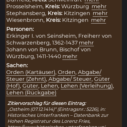
Prosselsheim,
Kreis:
Würzburg
mehr
Stephansberg,
Kreis:
Kitzingen
mehr
Wiesenbronn,
Kreis:
Kitzingen
mehr
Personen:
Erkinger I. von Seinsheim, Freiherr von
Schwarzenberg, 1362-1437
mehr
Johann von Brunn, Bischof von
Würzburg, 1411-1440
mehr
Sachen:
Orden (Kartäuser)
,
Orden
,
Abgabe/
Steuer (Zehnt)
,
Abgabe/ Steuer
,
Güter
(Hof)
,
Güter
,
Lehen
,
Lehen (Verleihung)
,
Lehen (Rückgabe)
Zitiervorschlag für diesen Eintrag:
„Ostheim (07.12.1414)“ (Eintragsnr.: 5226), in:
Historisches Unterfranken – Datenbank zur
Hohen Registratur des Lorenz Fries,
https://www.historisches-unterfranken.uni-