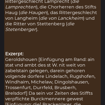
Rittergeschlecht Lamprecht (
die
Lamprechten
), die Chorherren des Stifts
Haug (
die Haugen
), das Rittergeschlecht
von Langheim (
die von Lanckheim
) und
die Ritter von Stettenberg (
die
Stetenberger
).
Exzerpt:
Geroldshouen [Einfügung am Rand: ain
stat vnd ambt des st W. nit weit von
zabelstain gelegen, darein gehoren
volgende dorfere Lindelach, Rugshofen,
Windhaim, Michelaw, Dingolshausen,
Trossenfurt, Durrfeld, Brusberh,
Brelsdorf] Da sein vor Zeiten des Stiffts
verpflichte Burckmennere gewest
[Einfügung: die] Brackenlarer, die