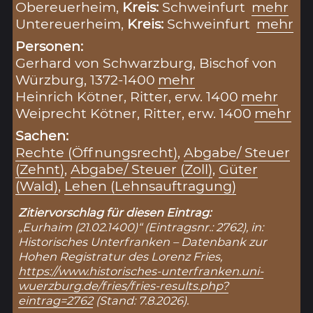
Obereuerheim,
Kreis:
Schweinfurt
mehr
Untereuerheim,
Kreis:
Schweinfurt
mehr
Personen:
Gerhard von Schwarzburg, Bischof von
Würzburg, 1372-1400
mehr
Heinrich Kötner, Ritter, erw. 1400
mehr
Weiprecht Kötner, Ritter, erw. 1400
mehr
Sachen:
Rechte (Öffnungsrecht)
,
Abgabe/ Steuer
(Zehnt)
,
Abgabe/ Steuer (Zoll)
,
Güter
(Wald)
,
Lehen (Lehnsauftragung)
Zitiervorschlag für diesen Eintrag:
„Eurhaim (21.02.1400)“ (Eintragsnr.: 2762), in:
Historisches Unterfranken – Datenbank zur
Hohen Registratur des Lorenz Fries,
https://www.historisches-unterfranken.uni-
wuerzburg.de/fries/fries-results.php?
eintrag=2762
(Stand: 7.8.2026).