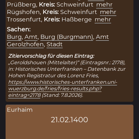
Prüßberg,
Kreis:
Schweinfurt
mehr
Rügshofen,
Kreis:
Schweinfurt
mehr
Trossenfurt,
Kreis:
Haßberge
mehr
Sachen:
Burg
,
Amt
,
Burg (Burgmann)
,
Amt
Gerolzhofen
,
Stadt
Zitiervorschlag für diesen Eintrag:
„Geroldshouen (Mittelalter)“ (Eintragsnr.: 2178),
in: Historisches Unterfranken – Datenbank zur
Hohen Registratur des Lorenz Fries,
https://www.historisches-unterfranken.uni-
wuerzburg.de/fries/fries-results.php?
eintrag=2178
(Stand: 7.8.2026).
Eurhaim
21.02.1400