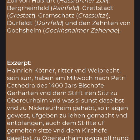
Zoll von Haßfurt (
Hassfurther Zoll
),
Bergrheinfeld (
Rainfeld
), Grettstadt
(
Grestatt
), Gramschatz (
Crassultz(
),
Durfeldt (
Dürrfeld
) und den Zehnten von
Gochsheim (
Gockhshaimer Zehende
).
Exzerpt:
Hainrich Kötner, ritter vnd Weiprecht,
sein sun, haben am Mitwoch nach Petri
Cathedra des 1400 Jars Bischofe
Gerharten vnd dem Stifft iren Sitz zu
Obereurhaim vnd was si sunst daselbst
vnd zu Nidereurheim gehabt, so ir aigen
gewest, ufgeben zu lehen gemacht vnd
entpfangen, auch dem Stiffte uf
gemelten sitze vnd dem Kirchofe
daselbst zu Obereurhaim ewigs offnung