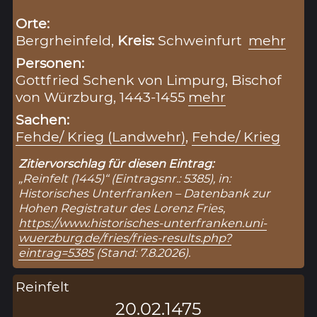
Orte:
Bergrheinfeld,
Kreis:
Schweinfurt
mehr
Personen:
Gottfried Schenk von Limpurg, Bischof
von Würzburg, 1443-1455
mehr
Sachen:
Fehde/ Krieg (Landwehr)
,
Fehde/ Krieg
Zitiervorschlag für diesen Eintrag:
„Reinfelt (1445)“ (Eintragsnr.: 5385), in:
Historisches Unterfranken – Datenbank zur
Hohen Registratur des Lorenz Fries,
https://www.historisches-unterfranken.uni-
wuerzburg.de/fries/fries-results.php?
eintrag=5385
(Stand: 7.8.2026).
Reinfelt
20.02.1475