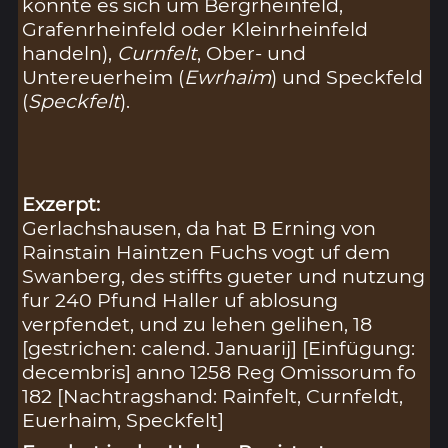
könnte es sich um Bergrheinfeld,
Grafenrheinfeld oder Kleinrheinfeld
handeln),
Curnfelt
, Ober- und
Untereuerheim (
Ewrhaim
) und Speckfeld
(
Speckfelt
).
Exzerpt:
Gerlachshausen, da hat B Erning von
Rainstain Haintzen Fuchs vogt uf dem
Swanberg, des stiffts gueter und nutzung
fur 240 Pfund Haller uf ablosung
verpfendet, und zu lehen gelihen, 18
[gestrichen: calend. Januarij] [Einfügung:
decembris] anno 1258 Reg Omissorum fo
182 [Nachtragshand: Rainfelt, Curnfeldt,
Euerhaim, Speckfelt]