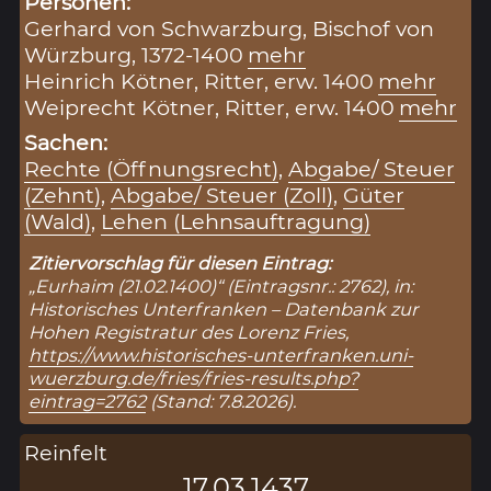
Personen:
Gerhard von Schwarzburg, Bischof von
Würzburg, 1372-1400
mehr
Heinrich Kötner, Ritter, erw. 1400
mehr
Weiprecht Kötner, Ritter, erw. 1400
mehr
Sachen:
Rechte (Öffnungsrecht)
,
Abgabe/ Steuer
(Zehnt)
,
Abgabe/ Steuer (Zoll)
,
Güter
(Wald)
,
Lehen (Lehnsauftragung)
Zitiervorschlag für diesen Eintrag:
„Eurhaim (21.02.1400)“ (Eintragsnr.: 2762), in:
Historisches Unterfranken – Datenbank zur
Hohen Registratur des Lorenz Fries,
https://www.historisches-unterfranken.uni-
wuerzburg.de/fries/fries-results.php?
eintrag=2762
(Stand: 7.8.2026).
Reinfelt
17.03.1437