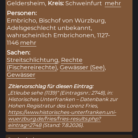
Geldersheim,
Kreis:
Schweinfurt
mehr
Personen:
Embricho, Bischof von Würzburg,
Adelsgeschlecht unbekannt,
wahrscheinlich Embrichonen, 1127-
1146
mehr
Sachen:
Streitschlichtung
,
Rechte
(Fischereirechte)
,
Gewässer (See)
,
Gewässer
Zitiervorschlag für diesen Eintrag:
„Etleube sehe (1139)“ (Eintragsnr.: 2748), in:
Historisches Unterfranken – Datenbank zur
Hohen Registratur des Lorenz Fries,
https://www.historisches-unterfranken.uni-
wuerzburg.de/fries/fries-results.php?
eintrag=2748
(Stand: 7.8.2026).