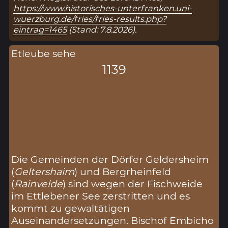
https://www.historisches-unterfranken.uni-
wuerzburg.de/fries/fries-results.php?
eintrag=1465
(Stand: 7.8.2026).
Etleube sehe
1139
Die Gemeinden der Dörfer Geldersheim
(
Geltershaim
) und Bergrheinfeld
(
Rainvelde
) sind wegen der Fischweide
im Ettlebener See zerstritten und es
kommt zu gewaltätigen
Auseinandersetzungen. Bischof Embicho