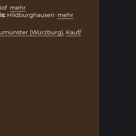
Hof
mehr
is:
Hildburghausen
mehr
eumünster (Würzburg)
,
Kauf/