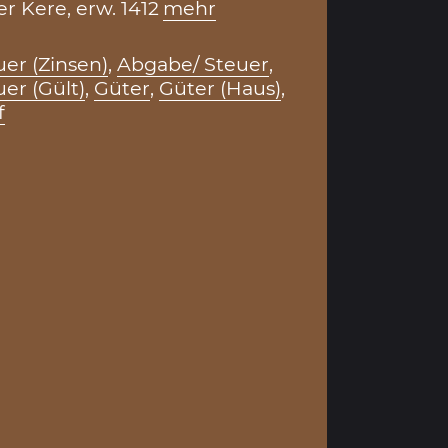
r Kere, erw. 1412
mehr
er (Zinsen)
,
Abgabe/ Steuer
,
er (Gült)
,
Güter
,
Güter (Haus)
,
f