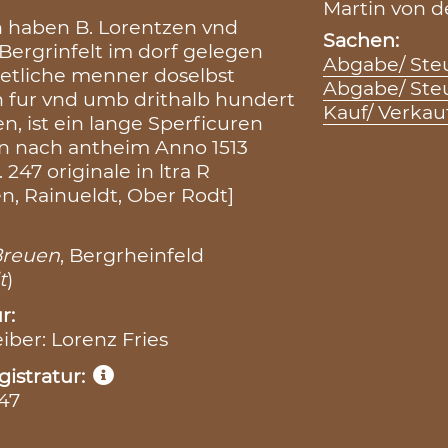
Martin von de
en haben B. Lorentzen vnd
Sachen:
Bergrinfelt im dorf gelegen
Abgabe/ Steu
 etliche menner doselbst
Abgabe/ Steu
n fur vnd umb drithalb hundert
Kauf/ Verkau
, ist ein lange Sperficuren
 nach antheim Anno 1513
247 originale in ltra R
, Rainueldt, Ober Rodt]
Breuen
, Bergrheinfeld
t
)
r:
eiber: Lorenz Fries
istratur:
247