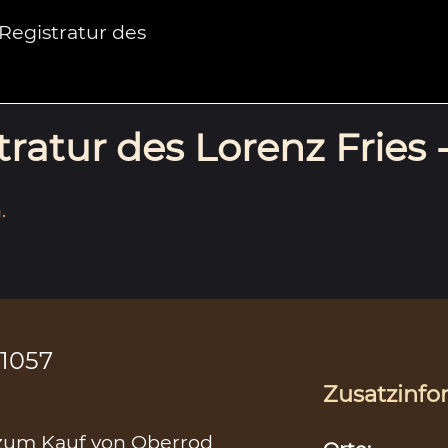
egistratur des
ratur des Lorenz Fries 
.
 1057
Zusatzinfo
n zum Kauf von Oberrod