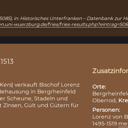
 5085), in: Historisches Unterfranken – Datenbank zur H
n.uni-wuerzburg.de/fries/fries-results.php?eintrag=50
.1513
Zusatzinfo
 Kers
) verkauft Bischof Lorenz
Orte:
 Behausung in Bergrheinfeld
Bergrheinfel
ner Scheune, Stadeln und
Oberrod,
Kre
Zinsen, Gült und Gütern für
Personen:
Lorenz von B
1495-1519
me