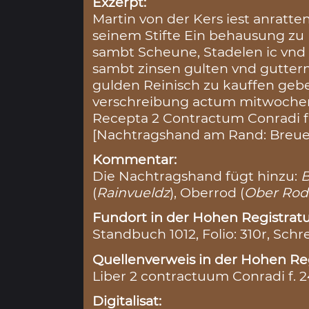
Exzerpt:
Martin von der Kers iest anratt
seinem Stifte Ein behausung zu 
sambt Scheune, Stadelen ic vnd
sambt zinsen gulten vnd gutter
gulden Reinisch zu kauffen geben
verschreibung actum mitwochen
Recepta 2 Contractum Conradi f. 
[Nachtragshand am Rand: Breuen
Kommentar:
Die Nachtragshand fügt hinzu:
(
Rainvueldz
), Oberrod (
Ober Rod
Fundort in der Hohen Registratu
Standbuch 1012, Folio: 310r, Schr
Quellenverweis in der Hohen Reg
Liber 2 contractuum Conradi f. 
Digitalisat: