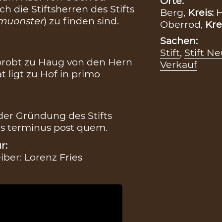
Orte:
ch die Stiftsherren des Stifts
Berg,
Kreis:
muonster
) zu finden sind.
Oberrod,
Kre
Sachen:
Stift
,
Stift N
probt zu Haug von den Hern
Verkauf
ligt zu Hof in primo
 der Gründung des Stifts
s terminus post quem.
r:
eiber: Lorenz Fries