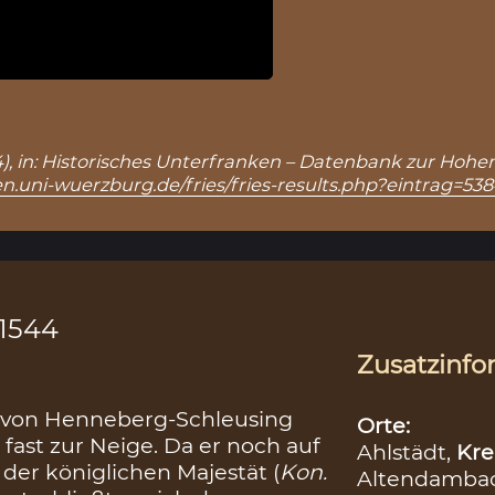
5384), in: Historisches Unterfranken – Datenbank zur Hohe
n.uni-wuerzburg.de/fries/fries-results.php?eintrag=53
-1544
Zusatzinfo
. von Henneberg-Schleusing
Orte:
 fast zur Neige. Da er noch auf
Ahlstädt,
Kre
der königlichen Majestät (
Kon.
Altendamba