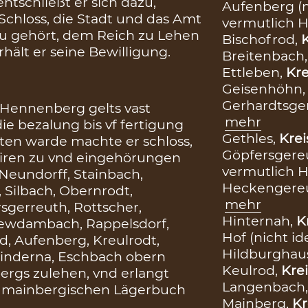
entschließt er sich dazu,
Aufenberg (ni
Schloss, die Stadt und das Amt
vermutlich 
zu gehört, dem Reich zu Lehen
Bischofrod,
K
hält er seine Bewilligung.
Breitenbach
Ettleben,
Kre
Geisenhöhn
Gerhardtsge
 Hennenberg gelts vast
mehr
ie bezalung bis vf fertigung
Gethles,
Krei
lten warde machte er schloss,
Göpfersgereut
 iren zu vnd eingehörungen
vermutlich 
Neundorff, Stainbach,
Heckengere
Silbach, Obernrodt,
mehr
gerreuth, Rottscher,
Hinternah,
K
Newdambach, Rappelsdorf,
Hof (nicht ide
rod, Aufenberg, Kreulrodt,
Hildburgha
Hinderna, Eschbach obern
Keulrod,
Krei
ergs zulehen, vnd erlangt
Langenbach
m mainbergischen Lägerbuch
Mainberg,
Kr