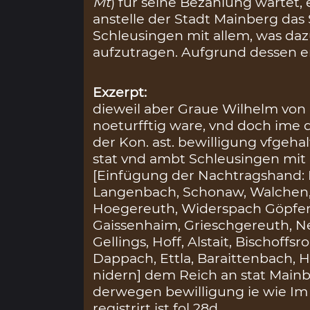
Mt
) für seine Bezahlung wartet, 
anstelle der Stadt Mainberg das 
Schleusingen mit allem, was da
aufzutragen. Aufgrund dessen er
Exzerpt:
dieweil aber Graue Wilhelm von
noeturfftig ware, vnd doch ime d
der Kon. ast. bewilligung vfgeha
stat vnd ambt Schleusingen mit
[Einfügung der Nachtragshand: 
Langenbach, Schonaw, Walchen, 
Hoegereuth, Widerspach Göpfers
Gaissenhaim, Grieschgereuth, 
Gellings, Hoff, Alstait, Bischoffs
Dappach, Ettla, Baraittenbach, 
nidern] dem Reich an stat Mainb
derwegen bewilligung ie wie I
registrirt ist fol 28d