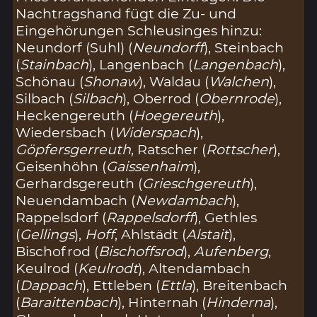
Nachtragshand fügt die Zu- und
Eingehörungen Schleusinges hinzu:
Neundorf (Suhl) (
Neundorff
), Steinbach
(
Stainbach
), Langenbach (
Langenbach
),
Schönau (
Shonaw
), Waldau (
Walchen
),
Silbach (
Silbach
), Oberrod (
Obernrode
),
Heckengereuth (
Hoegereuth
),
Wiedersbach (
Widerspach
),
Göpfersgerreuth
, Ratscher (
Rottscher
),
Geisenhöhn (
Gaissenhaim
),
Gerhardsgereuth (
Grieschgereuth
),
Neuendambach (
Newdambach
),
Rappelsdorf (
Rappelsdorff
), Gethles
(
Gellings
),
Hoff
, Ahlstädt (
Alstait
),
Bischofrod (
Bischoffsrod
),
Aufenberg
,
Keulrod (
Keulrodt
), Altendambach
(
Dappach
), Ettleben (
Ettla
), Breitenbach
(
Baraittenbach
), Hinternah (
Hinderna
),