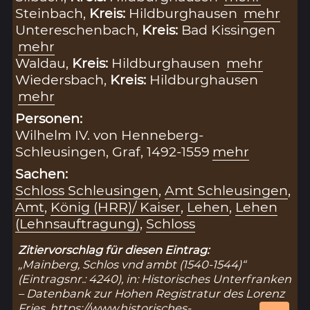
Steinbach,
Kreis:
Hildburghausen
mehr
Untereschenbach,
Kreis:
Bad Kissingen
mehr
Waldau,
Kreis:
Hildburghausen
mehr
Wiedersbach,
Kreis:
Hildburghausen
mehr
Personen:
Wilhelm IV. von Henneberg-
Schleusingen, Graf, 1492-1559
mehr
Sachen:
Schloss Schleusingen
,
Amt Schleusingen
,
Amt
,
König (HRR)/ Kaiser
,
Lehen
,
Lehen
(Lehnsauftragung)
,
Schloss
Zitiervorschlag für diesen Eintrag:
„Mainberg, Schlos vnd ambt (1540-1544)“
(Eintragsnr.: 4240), in: Historisches Unterfranken
– Datenbank zur Hohen Registratur des Lorenz
Fries,
https://www.historisches-