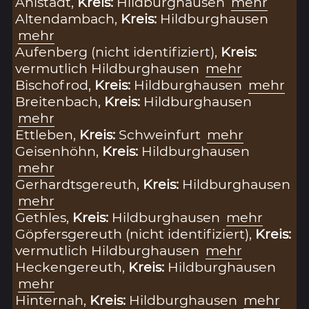
Ahlstädt,
Kreis:
Hildburghausen
mehr
Altendambach,
Kreis:
Hildburghausen
mehr
Aufenberg (nicht identifiziert),
Kreis:
vermutlich Hildburghausen
mehr
Bischofrod,
Kreis:
Hildburghausen
mehr
Breitenbach,
Kreis:
Hildburghausen
mehr
Ettleben,
Kreis:
Schweinfurt
mehr
Geisenhöhn,
Kreis:
Hildburghausen
mehr
Gerhardtsgereuth,
Kreis:
Hildburghausen
mehr
Gethles,
Kreis:
Hildburghausen
mehr
Göpfersgereuth (nicht identifiziert),
Kreis:
vermutlich Hildburghausen
mehr
Heckengereuth,
Kreis:
Hildburghausen
mehr
Hinternah,
Kreis:
Hildburghausen
mehr