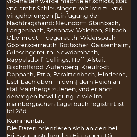
vfgehalten warde machte er schloss, stat
vnd ambt Schleusingen mit iren zu vnd
eingehörungen [Einfügung der
Nachtragshand: Neundorff, Stainbach,
Langenbach, Schonaw, Walchen, Silbach,
Obernrodt, Hoegereuth, Widerspach
Göpfersgerreuth, Rottscher, Gaissenhaim,
Grieschgereuth, Newdambach,
Rappelsdorf, Gellings, Hoff, Alstait,
Bischoffsrod, Aufenberg, Kreulrodt,
Dappach, Ettla, Baraittenbach, Hinderna,
Eschbach obern nidern] dem Reich an
stat Mainbergs zulehen, vnd erlangt
derwegen bewilligung ie wie Im
mainbergischen Lägerbuch registrirt ist
fol 28d
Kommentar:
Die Daten orientieren sich an den bei
Fries voranstehenden Einträgen. Die