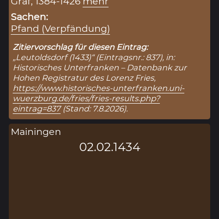
Graf, 1384-1426
mehr
Sachen:
Pfand (Verpfändung)
Zitiervorschlag für diesen Eintrag:
„Leutoldsdorf (1433)“ (Eintragsnr.: 837), in:
Historisches Unterfranken – Datenbank zur
Hohen Registratur des Lorenz Fries,
https://www.historisches-unterfranken.uni-
wuerzburg.de/fries/fries-results.php?
eintrag=837
(Stand: 7.8.2026).
Mainingen
02.02.1434