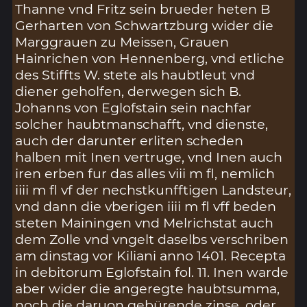
Thanne vnd Fritz sein brueder heten B
Gerharten von Schwartzburg wider die
Marggrauen zu Meissen, Grauen
Hainrichen von Hennenberg, vnd etliche
des Stiffts W. stete als haubtleut vnd
diener geholfen, derwegen sich B.
Johanns von Eglofstain sein nachfar
solcher haubtmanschafft, vnd dienste,
auch der darunter erliten scheden
halben mit Inen vertruge, vnd Inen auch
iren erben fur das alles viii m fl, nemlich
iiii m fl vf der nechstkunfftigen Landsteur,
vnd dann die vberigen iiii m fl vff beden
steten Mainingen vnd Melrichstat auch
dem Zolle vnd vngelt daselbs verschriben
am dinstag vor Kiliani anno 1401. Recepta
in debitorum Eglofstain fol. 11. Inen warde
aber wider die angeregte haubtsumma,
noch die daruon gebürende zinse, oder