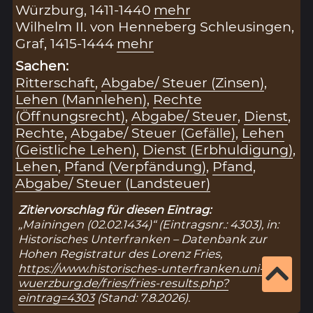
Würzburg, 1411-1440
mehr
Wilhelm II. von Henneberg Schleusingen,
Graf, 1415-1444
mehr
Sachen:
Ritterschaft
,
Abgabe/ Steuer (Zinsen)
,
Lehen (Mannlehen)
,
Rechte
(Öffnungsrecht)
,
Abgabe/ Steuer
,
Dienst
,
Rechte
,
Abgabe/ Steuer (Gefälle)
,
Lehen
(Geistliche Lehen)
,
Dienst (Erbhuldigung)
,
Lehen
,
Pfand (Verpfändung)
,
Pfand
,
Abgabe/ Steuer (Landsteuer)
Zitiervorschlag für diesen Eintrag:
„Mainingen (02.02.1434)“ (Eintragsnr.: 4303), in:
Historisches Unterfranken – Datenbank zur
Hohen Registratur des Lorenz Fries,
https://www.historisches-unterfranken.uni-
wuerzburg.de/fries/fries-results.php?
eintrag=4303
(Stand: 7.8.2026).