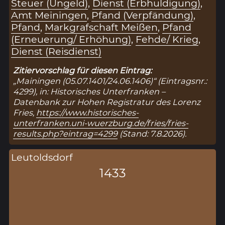
Steuer (Ungeld)
,
Dienst (Erbhuldigung)
,
Amt Meiningen
,
Pfand (Verpfändung)
,
Pfand
,
Markgrafschaft Meißen
,
Pfand
(Erneuerung/ Erhöhung)
,
Fehde/ Krieg
,
Dienst (Reisdienst)
Zitiervorschlag für diesen Eintrag:
„Mainingen (05.07.1401/24.06.1406)“ (Eintragsnr.:
4299), in: Historisches Unterfranken –
Datenbank zur Hohen Registratur des Lorenz
Fries,
https://www.historisches-
unterfranken.uni-wuerzburg.de/fries/fries-
results.php?eintrag=4299
(Stand: 7.8.2026).
Leutoldsdorf
1433