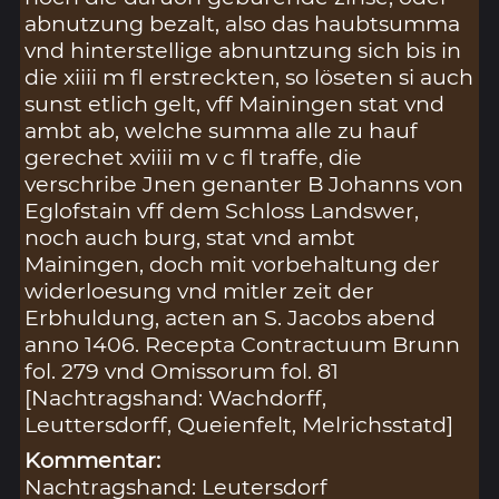
abnutzung bezalt, also das haubtsumma
vnd hinterstellige abnuntzung sich bis in
die xiiii m fl erstreckten, so löseten si auch
sunst etlich gelt, vff Mainingen stat vnd
ambt ab, welche summa alle zu hauf
gerechet xviiii m v c fl traffe, die
verschribe Jnen genanter B Johanns von
Eglofstain vff dem Schloss Landswer,
noch auch burg, stat vnd ambt
Mainingen, doch mit vorbehaltung der
widerloesung vnd mitler zeit der
Erbhuldung, acten an S. Jacobs abend
anno 1406. Recepta Contractuum Brunn
fol. 279 vnd Omissorum fol. 81
[Nachtragshand: Wachdorff,
Leuttersdorff, Queienfelt, Melrichsstatd]
Kommentar:
Nachtragshand: Leutersdorf