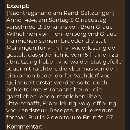
Exzerpt:
[Nachtragshand am Rand: Saltzungen]
Anno 1434. am Sontag S Ciriacustag,
verschribe B. Johanns von Brun Graue
Wilhelmen von Hennenberg vnd Graue
Hainrichen seinem brueder die stat
Mainingen fur vi m fl vf widerlosung der
gestalt, das si Jerlich ie von 15 fl ainen zu
abnutzung haben vnd wa der stat gefelle
souer nit raichten, die vbermas von den
einkomen beder dorfer Vachdorf vnd
Quinnuelt erstat werden solte, doch
behielte ime B Johanns beuor, die
gaistlichen lehen, manlehen lihen,
ritterschafft, Erbhuldung, volg, offnung
vnd Landsteur. Recepta in diuersarum
formar. Bru in 2 debitorum Brun fo. 87
Kommentar: