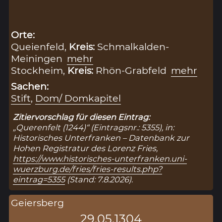
Orte:
Queienfeld,
Kreis:
Schmalkalden-
Meiningen
mehr
Stockheim,
Kreis:
Rhön-Grabfeld
mehr
Sachen:
Stift
,
Dom/ Domkapitel
Zitiervorschlag für diesen Eintrag:
„Querenfelt (1244)“ (Eintragsnr.: 5355), in:
Historisches Unterfranken – Datenbank zur
Hohen Registratur des Lorenz Fries,
https://www.historisches-unterfranken.uni-
wuerzburg.de/fries/fries-results.php?
eintrag=5355
(Stand: 7.8.2026).
Geiersberg
29.05.1304