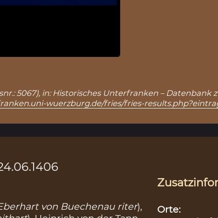
gsnr.: 5067), in: Historisches Unterfranken – Datenbank
franken.uni-wuerzburg.de/fries/fries-results.php?eintr
24.06.1406
Zusatzinfo
Eberhart von Buechenau riter
),
Orte:
ithart
), Heinrich von der Tann