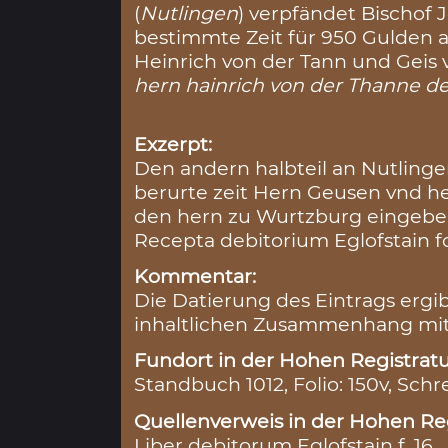
(
Nutlingen
) verpfändet Bischof 
bestimmte Zeit für 950 Gulden
Heinrich von der Tann und Geis 
hern hainrich von der Thanne 
Exzerpt:
Den andern halbteil an Nutling
berurte zeit Hern Geusen vnd h
den hern zu Wurtzburg eingeben v
Recepta debitorium Eglofstain fo
Kommentar:
Die Datierung des Eintrags ergi
inhaltlichen Zusammenhang mi
Fundort in der Hohen Registratu
Standbuch 1012, Folio: 150v, Schr
Quellenverweis in der Hohen Reg
Liber debitorum Eglofstain f. 16