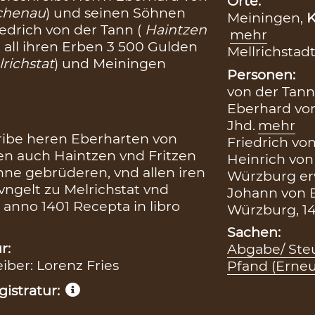
Orte:
chenau
) und seinen Söhnen
Meiningen,
K
drich von der Tann (
Haintzen
mehr
 all ihren Erben 3 500 Gulden
Mellrichstadt
richstat
) und Meiningen
Personen:
von der Tann
Eberhard von
Jhd.
mehr
ribe heren Eberharten von
Friedrich von
en auch Haintzen vnd Fritzen
Heinrich von
nne gebrüderen, vnd allen iren
Würzburg erw
d vngelt zu Melrichstat vnd
Johann von E
 anno 1401 Recepta in libro
Würzburg, 14
Sachen:
r:
Abgabe/ Steu
eiber: Lorenz Fries
Pfand (Erne
istratur: