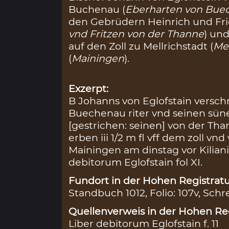
Buchenau (
Eberharten von Bue
den Gebrüdern Heinrich und Frie
vnd Fritzen von der Thanne
) und
auf den Zoll zu Mellrichstadt (
Mel
(
Mainingen
).
Exzerpt:
B Johanns von Eglofstain versch
Buechenau riter vnd seinen sün
[gestrichen: seinen] von der Tha
erben iii 1/2 m fl vff dem zoll vn
Mainingen am dinstag vor Kiliani
debitorum Eglofstain fol XI.
Fundort in der Hohen Registratu
Standbuch 1012, Folio: 107v, Schr
Quellenverweis in der Hohen Reg
Liber debitorum Eglofstain f. 11