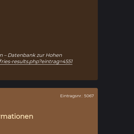
nken – Datenbank zur Hohen
fries-results.php?eintrag=4551
Eintragsnr.: 5067
rmationen