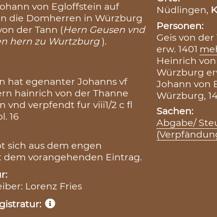
Johann von Egloffstein auf
Nüdlingen,
K
 an die Domherren in Würzburg
Personen:
von der Tann (
Hern Geusen vnd
Geis von der
den hern zu Wurtzburg
).
erw. 1401
me
Heinrich von
Würzburg erw
en hat egenanter Johanns vf
Johann von E
ern hainrich von der Thanne
Würzburg, 14
nd verpfendt fur viii1/2 c fl
Sachen:
l. 16
Abgabe/ Ste
(Verpfändun
bt sich aus dem engen
t dem vorangehenden Eintrag.
r:
eiber: Lorenz Fries
istratur: