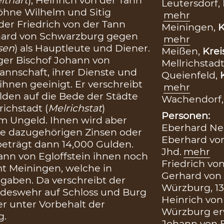
Leutersdorf,
Söhne Wilhelm und Sitig
mehr
der Friedrich von der Tann
Meiningen,
K
rhard von Schwarzburg gegen
mehr
sen
) als Hauptleute und Diener.
Meißen,
Krei
ger Bischof Johann von
Mellrichstadt
annschaft, ihrer Dienste und
Queienfeld,
hnen geeinigt. Er verschreibt
mehr
lden auf die Bede der Städte
Wachendorf
richstadt (
Melrichstat
)
Personen:
 Ungeld. Ihnen wird aber
Eberhard Nei
e dazugehörigen Zinsen oder
Eberhard von
beträgt dann 14,000 Gulden.
Jhd.
mehr
ann von Egloffstein ihnen noch
Friedrich von
t Meiningen, welche in
Gerhard von 
aben. Da verschreibt der
Würzburg, 1
ndeswehr auf Schloss und Burg
Heinrich von
r unter Vorbehalt der
Würzburg erw
g.
Johann von E