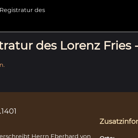
egistratur des
ratur des Lorenz Fries 
n.
.1401
Zusatzinfo
verschreibt Herrn Eberhard von