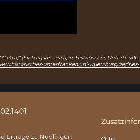
07.1401)“ (Eintragsnr.: 4551), in: Historisches Unterfra
/www.historisches-unterfranken.uni-wuerzburg.de/fries/
02.1401
Zusatzinfo
nd Erträge zu Nüdlingen
Orte: