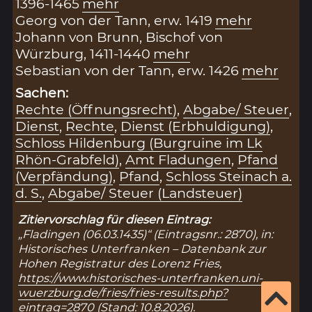
1396-1465
mehr
Georg von der Tann, erw. 1419
mehr
Johann von Brunn, Bischof von
Würzburg, 1411-1440
mehr
Sebastian von der Tann, erw. 1426
mehr
Sachen:
Rechte (Öffnungsrecht)
,
Abgabe/ Steuer
,
Dienst
,
Rechte
,
Dienst (Erbhuldigung)
,
Schloss Hildenburg (Burgruine im Lk
Rhön-Grabfeld)
,
Amt Fladungen
,
Pfand
(Verpfändung)
,
Pfand
,
Schloss Steinach a.
d. S.
,
Abgabe/ Steuer (Landsteuer)
Zitiervorschlag für diesen Eintrag:
„Fladingen (06.03.1435)“ (Eintragsnr.: 2870), in:
Historisches Unterfranken – Datenbank zur
Hohen Registratur des Lorenz Fries,
https://www.historisches-unterfranken.uni-
wuerzburg.de/fries/fries-results.php?
eintrag=2870
(Stand: 10.8.2026).