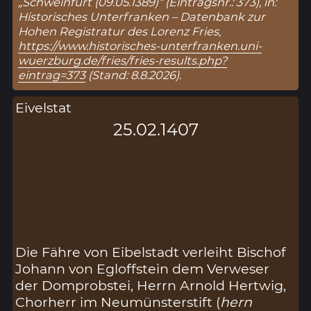
„Schweinfurt (09.05.1389)“ (Eintragsnr.: 373), in:
Historisches Unterfranken – Datenbank zur
Hohen Registratur des Lorenz Fries,
https://www.historisches-unterfranken.uni-
wuerzburg.de/fries/fries-results.php?
eintrag=373
(Stand: 8.8.2026).
Eivelstat
25.02.1407
Die Fähre von Eibelstadt verleiht Bischof
Johann von Egloffstein dem Verweser
der Domprobstei, Herrn Arnold Hertwig,
Chorherr im Neumünsterstift (
hern