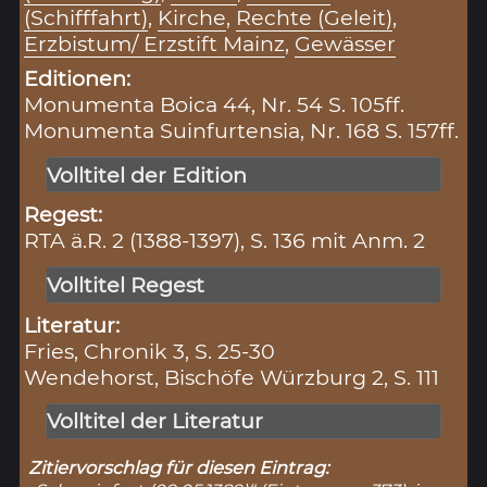
(Schifffahrt)
,
Kirche
,
Rechte (Geleit)
,
Erzbistum/ Erzstift Mainz
,
Gewässer
Editionen:
Monumenta Boica 44, Nr. 54 S. 105ff.
Monumenta Suinfurtensia, Nr. 168 S. 157ff.
Volltitel der Edition
Regest:
RTA ä.R. 2 (1388-1397), S. 136 mit Anm. 2
Volltitel Regest
Literatur:
Fries, Chronik 3, S. 25-30
Wendehorst, Bischöfe Würzburg 2, S. 111
Volltitel der Literatur
Zitiervorschlag für diesen Eintrag: