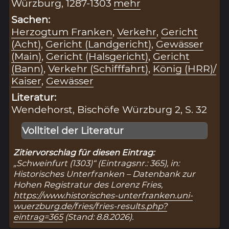
Würzburg, 1287-1303
mehr
Sachen:
Herzogtum Franken
,
Verkehr
,
Gericht
(Acht)
,
Gericht (Landgericht)
,
Gewässer
(Main)
,
Gericht (Halsgericht)
,
Gericht
(Bann)
,
Verkehr (Schifffahrt)
,
König (HRR)/
Kaiser
,
Gewässer
Literatur:
Wendehorst, Bischöfe Würzburg 2, S. 32
Volltitel der Literatur
Zitiervorschlag für diesen Eintrag:
„Schweinfurt (1303)“ (Eintragsnr.: 365), in:
Historisches Unterfranken – Datenbank zur
Hohen Registratur des Lorenz Fries,
https://www.historisches-unterfranken.uni-
wuerzburg.de/fries/fries-results.php?
eintrag=365
(Stand: 8.8.2026).