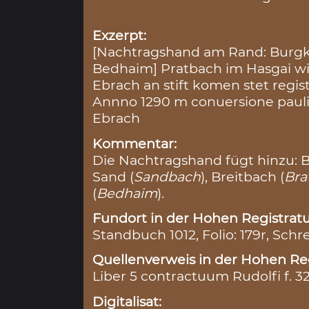
Exzerpt:
[Nachtragshand am Rand: Burgk
Bedhaim] Pratbach im Hasgai wi
Ebrach an stift komen stet regist
Annno 1290 m conuersione pauli
Ebrach
Kommentar:
Die Nachtragshand fügt hinzu: 
Sand (
Sandbach
), Breitbach (
Bra
(
Bedhaim
).
Fundort in der Hohen Registratu
Standbuch 1012, Folio: 179r, Schr
Quellenverweis in der Hohen Reg
Liber 5 contractuum Rudolfi f. 3
Digitalisat: