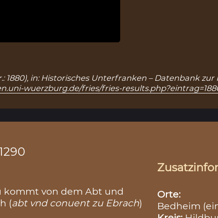
r.: 1880), in: Historisches Unterfranken – Datenbank zur
n.uni-wuerzburg.de/fries/fries-results.php?eintrag=188
.1290
Zusatzinfo
u kommt von dem Abt und
Orte:
h (
abt vnd conuent zu Ebrach
)
Bedheim (ei
Kreis:
Hildb