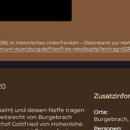
 5336), in: Historisches Unterfranken – Datenbank zur Ho
n.uni-wuerzburg.de/fries/fries-results.php?eintrag=533
20
Zusatzinfo
haim
) und dessen Neffe tragen
Orte:
eleitsrecht von Burgebrach
Burgebrach,
schof Gottfried von Hohenlohe.
Personen: