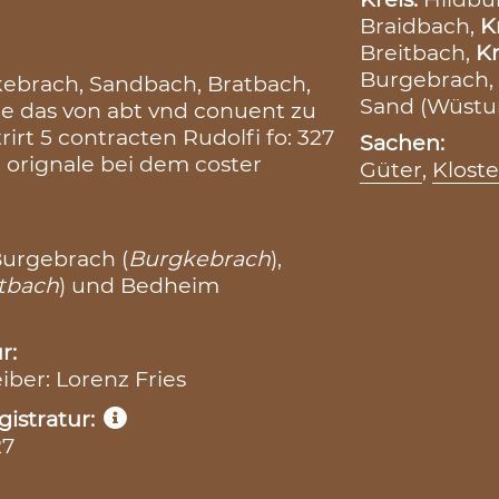
Braidbach,
K
Breitbach,
Kr
Burgebrach,
ebrach, Sandbach, Bratbach,
Sand (Wüstu
e das von abt vnd conuent zu
rirt 5 contracten Rudolfi fo: 327
Sachen:
 orignale bei dem coster
Güter
,
Klost
Burgebrach (
Burgkebrach
),
tbach
) und Bedheim
r:
eiber: Lorenz Fries
istratur:
27