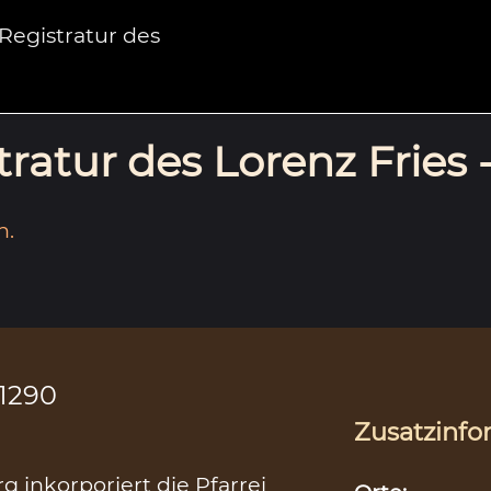
egistratur des
ratur des Lorenz Fries 
n.
.1290
Zusatzinfo
 inkorporiert die Pfarrei