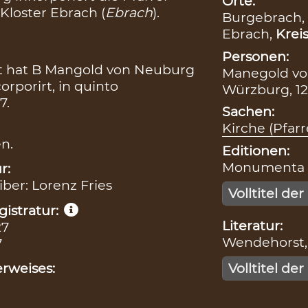
Orte:
Kloster Ebrach (
Ebrach
).
Burgebrach,
Ebrach,
Krei
Personen:
st hat B Mangold von Neuburg
Manegold vo
orporirt, in quinto
Würzburg, 12
7.
Sachen:
Kirche (Pfarr
n.
Editionen:
Monumenta Bo
r:
iber: Lorenz Fries
Volltitel der
istratur:
Literatur:
27
Wendehorst, 
7
rweises:
Volltitel der