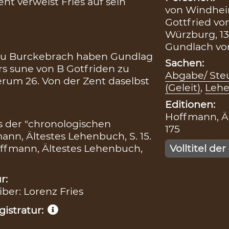
nt verweist Fries auf sein
von Windheim
Gottfried vo
Würzburg, 13
Gundlach von
t zu Burckebrach haben Gundlag
Sachen:
s sune von B Gotfriden zu
Abgabe/ Steu
erum 26. Von der Zent daselbst
(Geleit)
,
Leh
Editionen:
Hoffmann, Äl
s der "chronologischen
175
ann, Ältestes Lehenbuch, S. 15.
Hoffmann, Ältestes Lehenbuch,
Volltitel der
r:
iber: Lorenz Fries
istratur: