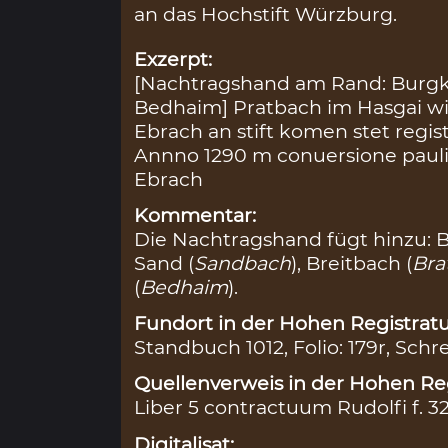
an das Hochstift Würzburg.
Exzerpt:
[Nachtragshand am Rand: Burgk
Bedhaim] Pratbach im Hasgai wi
Ebrach an stift komen stet regist
Annno 1290 m conuersione pauli
Ebrach
Kommentar:
Die Nachtragshand fügt hinzu: 
Sand (
Sandbach
), Breitbach (
Bra
(
Bedhaim
).
Fundort in der Hohen Registratu
Standbuch 1012, Folio: 179r, Schr
Quellenverweis in der Hohen Reg
Liber 5 contractuum Rudolfi f. 3
Digitalisat: