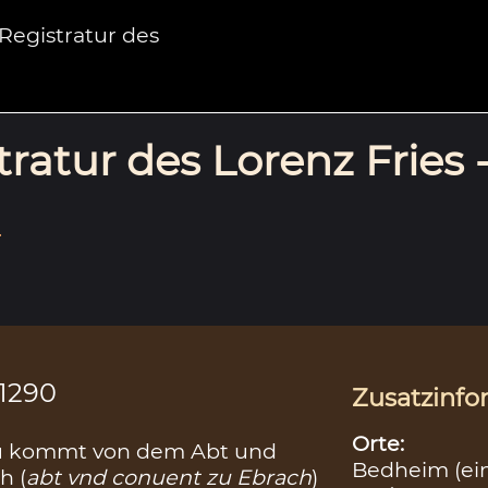
egistratur des
ratur des Lorenz Fries 
.
.1290
Zusatzinfo
Orte:
u kommt von dem Abt und
Bedheim (ei
h (
abt vnd conuent zu Ebrach
)