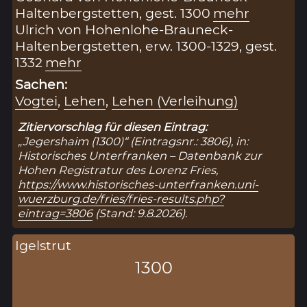
Haltenbergstetten, gest. 1300
mehr
Ulrich von Hohenlohe-Brauneck-
Haltenbergstetten, erw. 1300-1329, gest.
1332
mehr
Sachen:
Vogtei
,
Lehen
,
Lehen (Verleihung)
Zitiervorschlag für diesen Eintrag:
„Jegershaim (1300)“ (Eintragsnr.: 3806), in:
Historisches Unterfranken – Datenbank zur
Hohen Registratur des Lorenz Fries,
https://www.historisches-unterfranken.uni-
wuerzburg.de/fries/fries-results.php?
eintrag=3806
(Stand: 9.8.2026).
Igelstrut
1300