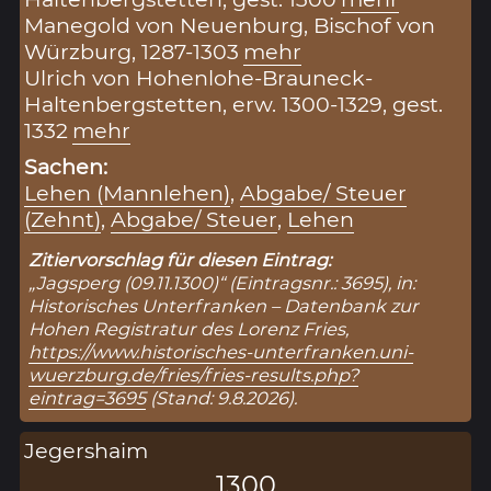
Manegold von Neuenburg, Bischof von
Würzburg, 1287-1303
mehr
Ulrich von Hohenlohe-Brauneck-
Haltenbergstetten, erw. 1300-1329, gest.
1332
mehr
Sachen:
Lehen (Mannlehen)
,
Abgabe/ Steuer
(Zehnt)
,
Abgabe/ Steuer
,
Lehen
Zitiervorschlag für diesen Eintrag:
„Jagsperg (09.11.1300)“ (Eintragsnr.: 3695), in:
Historisches Unterfranken – Datenbank zur
Hohen Registratur des Lorenz Fries,
https://www.historisches-unterfranken.uni-
wuerzburg.de/fries/fries-results.php?
eintrag=3695
(Stand: 9.8.2026).
Jegershaim
1300