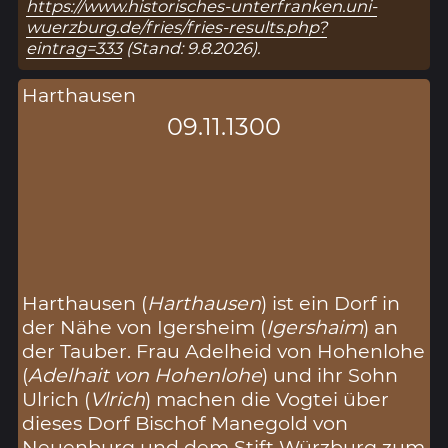
https://www.historisches-unterfranken.uni-
wuerzburg.de/fries/fries-results.php?
eintrag=333
(Stand: 9.8.2026).
Harthausen
09.11.1300
Harthausen (
Harthausen
) ist ein Dorf in
der Nähe von Igersheim (
Igershaim
) an
der Tauber. Frau Adelheid von Hohenlohe
(
Adelhait von Hohenlohe
) und ihr Sohn
Ulrich (
Vlrich
) machen die Vogtei über
dieses Dorf Bischof Manegold von
Neuenburg und dem Stift Würzburg zum