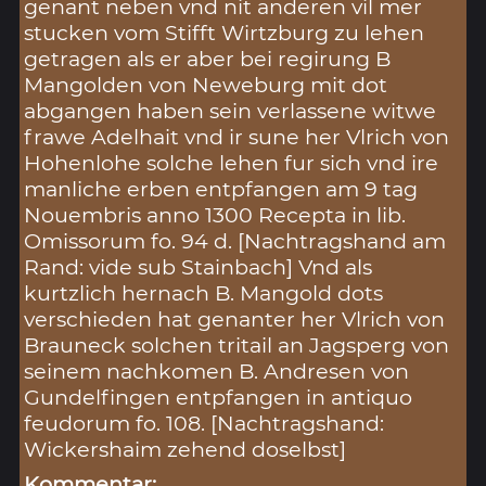
genant neben vnd nit anderen vil mer
stucken vom Stifft Wirtzburg zu lehen
getragen als er aber bei regirung B
Mangolden von Neweburg mit dot
abgangen haben sein verlassene witwe
frawe Adelhait vnd ir sune her Vlrich von
Hohenlohe solche lehen fur sich vnd ire
manliche erben entpfangen am 9 tag
Nouembris anno 1300 Recepta in lib.
Omissorum fo. 94 d. [Nachtragshand am
Rand: vide sub Stainbach] Vnd als
kurtzlich hernach B. Mangold dots
verschieden hat genanter her Vlrich von
Brauneck solchen tritail an Jagsperg von
seinem nachkomen B. Andresen von
Gundelfingen entpfangen in antiquo
feudorum fo. 108. [Nachtragshand:
Wickershaim zehend doselbst]
Kommentar: