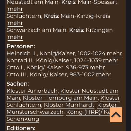
Neustadt am Main,
Kreis:
Main-Spessart
mehr
Schlüchtern,
Kreis:
Main-Kinzig-Kreis
mehr
Schwarzach am Main,
Kreis:
Kitzingen
mehr
Personen:
Heinrich II., König/Kaiser, 1002-1024
mehr
Konrad II., König/Kaiser, 1024-1039
mehr
Otto I., König/ Kaiser, 936-973
mehr
Otto III., König/ Kaiser, 983-1002
mehr
Sachen:
Kloster Amorbach
,
Kloster Neustadt am
Main
,
Kloster Homburg am Main
,
Kloster
Schlüchtern
,
Kloster Murrhardt
,
Kloster
Münsterschwarzach
,
König (HRR)/ Kaiser
,
Schenkung
Editionen: