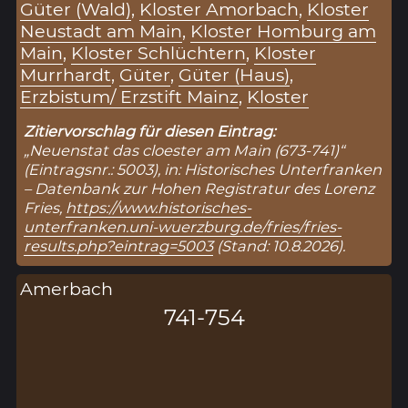
Güter (Wald)
,
Kloster Amorbach
,
Kloster
Neustadt am Main
,
Kloster Homburg am
Main
,
Kloster Schlüchtern
,
Kloster
Murrhardt
,
Güter
,
Güter (Haus)
,
Erzbistum/ Erzstift Mainz
,
Kloster
Zitiervorschlag für diesen Eintrag:
„Neuenstat das cloester am Main (673-741)“
(Eintragsnr.: 5003), in: Historisches Unterfranken
– Datenbank zur Hohen Registratur des Lorenz
Fries,
https://www.historisches-
unterfranken.uni-wuerzburg.de/fries/fries-
results.php?eintrag=5003
(Stand: 10.8.2026).
Amerbach
741-754