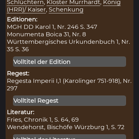
Schlüchtern
,
Kloster Murrhardt
,
König
(HRR)/ Kaiser
,
Schenkung
Editionen:
MGH DD Karol 1, Nr. 246 S. 347
Monumenta Boica 31, Nr. 8
Württembergisches Urkundenbuch 1, Nr.
35 S. 36
Volltitel der Edition
Regest:
Regesta Imperii I,1 (Karolinger 751-918), Nr.
297
Volltitel Regest
Literatur:
Fries, Chronik 1, S. 64, 69
Wendehorst, Bischöfe Würzburg 1, S. 72