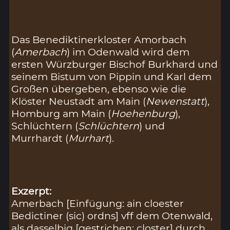
Das Benediktinerkloster Amorbach
(
Amerbach
) im Odenwald wird dem
ersten Würzburger Bischof Burkhard und
seinem Bistum von Pippin und Karl dem
Großen übergeben, ebenso wie die
Klöster Neustadt am Main (
Newenstatt
),
Homburg am Main (
Hoehenburg
),
Schlüchtern (
Schlüchtern
) und
Murrhardt (
Murhart
).
Exzerpt:
Amerbach [Einfügung: ain cloester
Bedictiner (sic) ordns] vff dem Otenwald,
als dasselbig [gestrichen: closter] durch