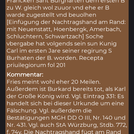
Francken Sant Burgharten dem ersten B
zu W. gleich wol zuuor vnd ehe er B
warde zugestellt vnd beuolhen
[Einfügung der Nachtragshand am Rand:
mit Neuenstatt, Hoenbergk, Amerbach,
Schluchtern, Schwartzach] Soche
vbergabe hat volgends sein sun Kunig
Carl im ersten Jare seiner regirung S
Burhaten der B. worden. Recepta
priuilegiorum fol 201
Kommentar:
Fries meint wohl eher 20 Meilen.
Außerdem ist Burkard bereits tot, als Karl
der Große König wird. Vgl. Eintrag 331: Es
handelt sich bei dieser Urkunde um eine
Fälschung. Vgl. außerdem die
Bestätigungen MGH DD O III, Nr. 140 und
Nr. 431. Vgl. auch StA Würzburg, Stdb. 772,
f. 74v. Die Nachtragshand fügt am Rand