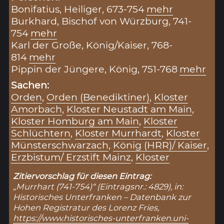
Bonifatius, Heiliger, 673-754
mehr
Burkhard, Bischof von Würzburg, 741-
754
mehr
Karl der Große, König/Kaiser, 768-
814
mehr
Pippin der Jüngere, König, 751-768
mehr
Sachen:
Orden
,
Orden (Benediktiner)
,
Kloster
Amorbach
,
Kloster Neustadt am Main
,
Kloster Homburg am Main
,
Kloster
Schlüchtern
,
Kloster Murrhardt
,
Kloster
Münsterschwarzach
,
König (HRR)/ Kaiser
,
Erzbistum/ Erzstift Mainz
,
Kloster
Zitiervorschlag für diesen Eintrag:
„Murrhart (741-754)“ (Eintragsnr.: 4829), in:
Historisches Unterfranken – Datenbank zur
Hohen Registratur des Lorenz Fries,
https://www.historisches-unterfranken.uni-