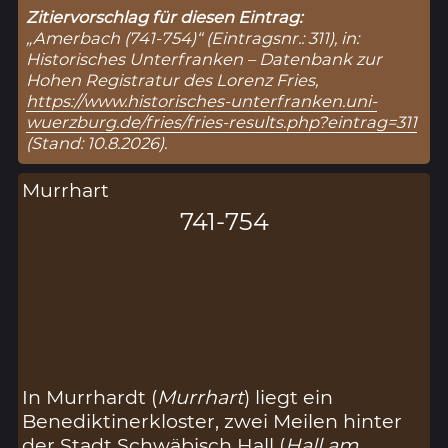
Zitiervorschlag für diesen Eintrag:
„Amerbach (741-754)“ (Eintragsnr.: 311), in:
Historisches Unterfranken – Datenbank zur
Hohen Registratur des Lorenz Fries,
https://www.historisches-unterfranken.uni-
wuerzburg.de/fries/fries-results.php?eintrag=311
(Stand: 10.8.2026).
Murrhart
741-754
In Murrhardt (
Murrhart
) liegt ein
Benediktinerkloster, zwei Meilen hinter
der Stadt Schwäbisch Hall (
Hall am