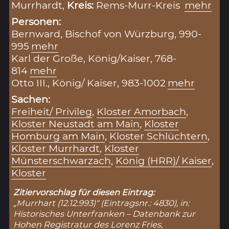
Murrhardt,
Kreis:
Rems-Murr-Kreis
mehr
Personen:
Bernward, Bischof von Würzburg, 990-
995
mehr
Karl der Große, König/Kaiser, 768-
814
mehr
Otto III., König/ Kaiser, 983-1002
mehr
Sachen:
Freiheit/ Privileg
,
Kloster Amorbach
,
Kloster Neustadt am Main
,
Kloster
Homburg am Main
,
Kloster Schlüchtern
,
Kloster Murrhardt
,
Kloster
Münsterschwarzach
,
König (HRR)/ Kaiser
,
Kloster
Zitiervorschlag für diesen Eintrag:
„Murrhart (12.12.993)“ (Eintragsnr.: 4830), in:
Historisches Unterfranken – Datenbank zur
Hohen Registratur des Lorenz Fries,