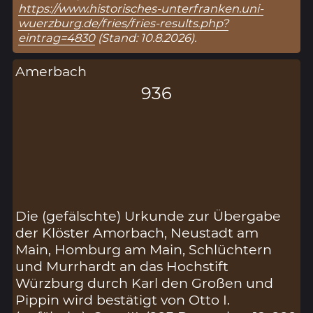
https://www.historisches-unterfranken.uni-
wuerzburg.de/fries/fries-results.php?
eintrag=4830
(Stand: 10.8.2026).
Amerbach
936
Die (gefälschte) Urkunde zur Übergabe
der Klöster Amorbach, Neustadt am
Main, Homburg am Main, Schlüchtern
und Murrhardt an das Hochstift
Würzburg durch Karl den Großen und
Pippin wird bestätigt von Otto I.