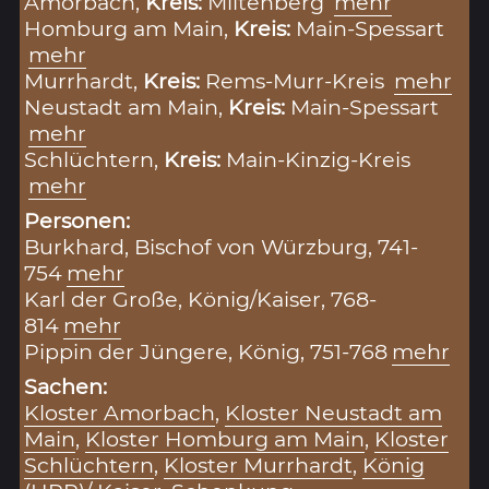
Amorbach,
Kreis:
Miltenberg
mehr
Homburg am Main,
Kreis:
Main-Spessart
mehr
Murrhardt,
Kreis:
Rems-Murr-Kreis
mehr
Neustadt am Main,
Kreis:
Main-Spessart
mehr
Schlüchtern,
Kreis:
Main-Kinzig-Kreis
mehr
Personen:
Burkhard, Bischof von Würzburg, 741-
754
mehr
Karl der Große, König/Kaiser, 768-
814
mehr
Pippin der Jüngere, König, 751-768
mehr
Sachen:
Kloster Amorbach
,
Kloster Neustadt am
Main
,
Kloster Homburg am Main
,
Kloster
Schlüchtern
,
Kloster Murrhardt
,
König