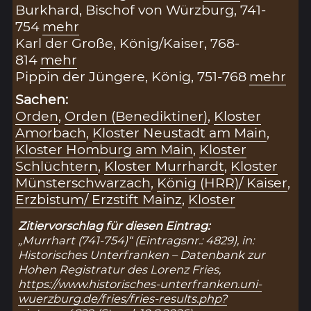
Burkhard, Bischof von Würzburg, 741-
754
mehr
Karl der Große, König/Kaiser, 768-
814
mehr
Pippin der Jüngere, König, 751-768
mehr
Sachen:
Orden
,
Orden (Benediktiner)
,
Kloster
Amorbach
,
Kloster Neustadt am Main
,
Kloster Homburg am Main
,
Kloster
Schlüchtern
,
Kloster Murrhardt
,
Kloster
Münsterschwarzach
,
König (HRR)/ Kaiser
,
Erzbistum/ Erzstift Mainz
,
Kloster
Zitiervorschlag für diesen Eintrag:
„Murrhart (741-754)“ (Eintragsnr.: 4829), in:
Historisches Unterfranken – Datenbank zur
Hohen Registratur des Lorenz Fries,
https://www.historisches-unterfranken.uni-
wuerzburg.de/fries/fries-results.php?