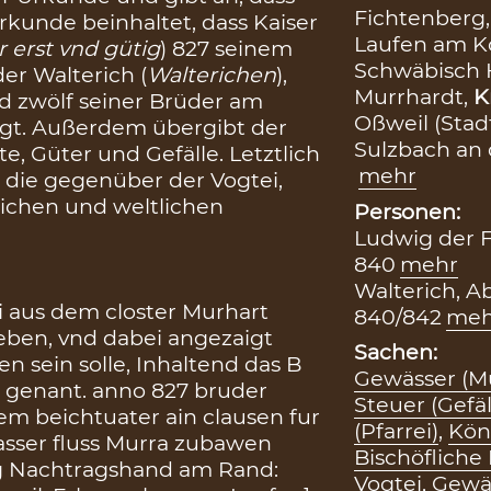
Fichtenberg
Urkunde beinhaltet, dass Kaiser
Laufen am Ko
 erst vnd gütig
) 827 seinem
Schwäbisch 
er Walterich (
Walterichen
),
Murrhardt,
K
nd zwölf seiner Brüder am
Oßweil (Stadt
gt. Außerdem übergibt der
Sulzbach an 
te, Güter und Gefälle. Letztlich
mehr
 die gegenüber der Vogtei,
lichen und weltlichen
Personen:
Ludwig der F
840
mehr
Walterich, Ab
ei aus dem closter Murhart
840/842
meh
geben, vnd dabei angezaigt
Sachen:
n sein solle, Inhaltend das B
Gewässer (M
g genant. anno 827 bruder
Steuer (Gefäl
em beichtuater ain clausen fur
(Pfarrei)
,
Kön
asser fluss Murra zubawen
Bischöfliche 
ng Nachtragshand am Rand:
Vogtei
,
Gewä