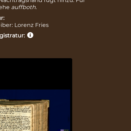
e Nachtragshand fügt hinzu: Für
iehe
auffboth
.
r:
eiber: Lorenz Fries
istratur: