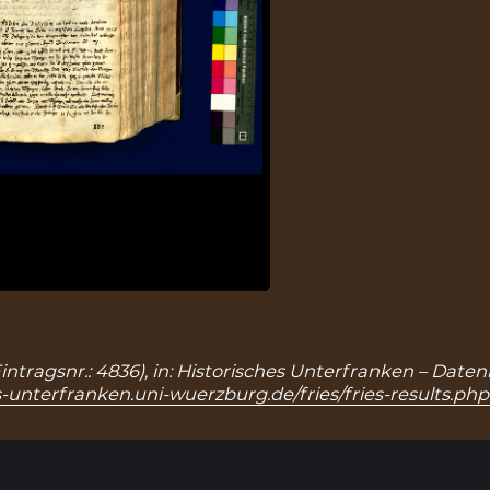
Eintragsnr.: 4836), in: Historisches Unterfranken – Dat
s-unterfranken.uni-wuerzburg.de/fries/fries-results.ph