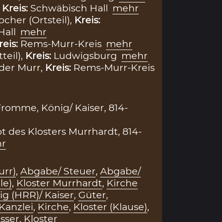
,
Kreis:
Schwäbisch Hall
mehr
cher (Ortsteil),
Kreis:
Hall
mehr
reis:
Rems-Murr-Kreis
mehr
teil),
Kreis:
Ludwigsburg
mehr
der Murr,
Kreis:
Rems-Murr-Kreis
romme, König/ Kaiser, 814-
t des Klosters Murrhardt, 814-
r
urr)
,
Abgabe/ Steuer
,
Abgabe/
le)
,
Kloster Murrhardt
,
Kirche
ig (HRR)/ Kaiser
,
Güter
,
Kanzlei
,
Kirche
,
Kloster (Klause)
,
sser
,
Kloster