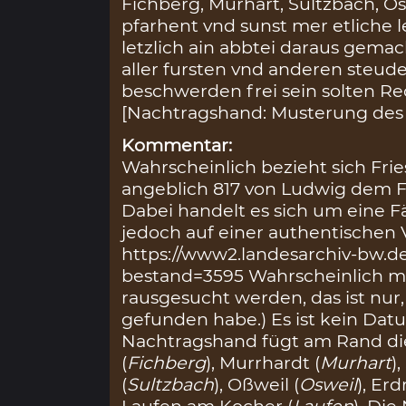
Fichberg, Murhart, Sultzbach, O
pfarhent vnd sunst mer etliche 
letzlich ain abbtei daraus gemac
aller fursten vnd anderen steude
beschwerden frei sein solten Rec
[Nachtragshand: Musterung des l
Kommentar:
Wahrscheinlich bezieht sich Frie
angeblich 817 von Ludwig dem 
Dabei handelt es sich um eine F
jedoch auf einer authentischen V
https://www2.landesarchiv-bw.de
bestand=3595 Wahrscheinlich mus
rausgesucht werden, das ist nur,
gefunden habe.) Es ist kein Da
Nachtragshand fügt am Rand die
(
Fichberg
), Murrhardt (
Murhart
)
(
Sultzbach
), Oßweil (
Osweil
), Er