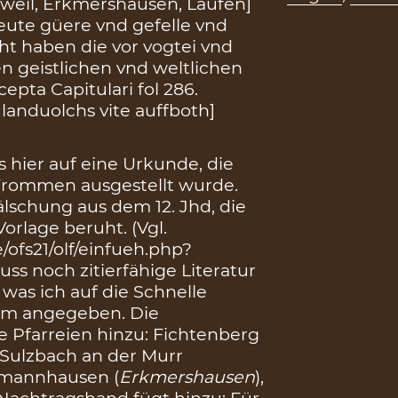
sweil, Erkmershausen, Laufen]
leute güere vnd gefelle vnd
ht haben die vor vogtei vnd
n geistlichen vnd weltlichen
epta Capitulari fol 286.
anduolchs vite auffboth]
s hier auf eine Urkunde, die
Frommen ausgestellt wurde.
älschung aus dem 12. Jhd, die
orlage beruht. (Vgl.
/ofs21/olf/einfueh.php?
s noch zitierfähige Literatur
 was ich auf die Schnelle
tum angegeben. Die
 Pfarreien hinzu: Fichtenberg
, Sulzbach an der Murr
dmannhausen (
Erkmershausen
),