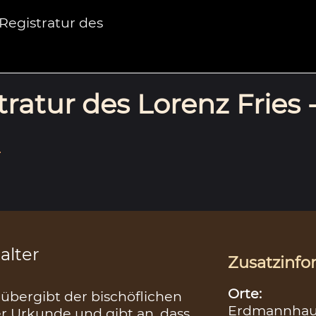
egistratur des
ratur des Lorenz Fries 
.
alter
Zusatzinfo
Orte:
 übergibt der bischöflichen
Erdmannhau
r Urkunde und gibt an, dass