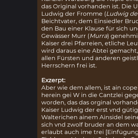
das Original vorhanden ist. Die 
Ludwig der Fromme (
Ludwig der
Beichtvater, dem Einsiedler Brud
den Bau einer Klause für sich u
Gewässer Murr (
Murra
) genehmi
Kaiser drei Pfarreien, etliche Leu
wird daraus eine Abtei gemacht,
allen Fürsten und anderen geist
Herrschern frei ist.
Exzerpt:
Aber wie dem allem, ist ain cop
herein gei W in die Cantzlei ge
worden, das das orginal vorhande
Kaiser Ludwig der erst vnd güti
Walterichen ainem Ainsidel sein
sich vnd zwolf bruder an dem w
erlaubt auch ime trei [Einfügu