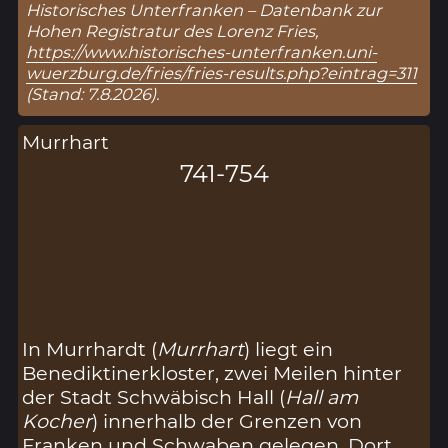
Historisches Unterfranken – Datenbank zur
Hohen Registratur des Lorenz Fries,
https://www.historisches-unterfranken.uni-
wuerzburg.de/fries/fries-results.php?eintrag=311
(Stand: 7.8.2026).
Murrhart
741-754
In Murrhardt (
Murrhart
) liegt ein
Benediktinerkloster, zwei Meilen hinter
der Stadt Schwäbisch Hall (
Hall am
Kocher
) innerhalb der Grenzen von
Franken und Schwaben gelegen. Dort