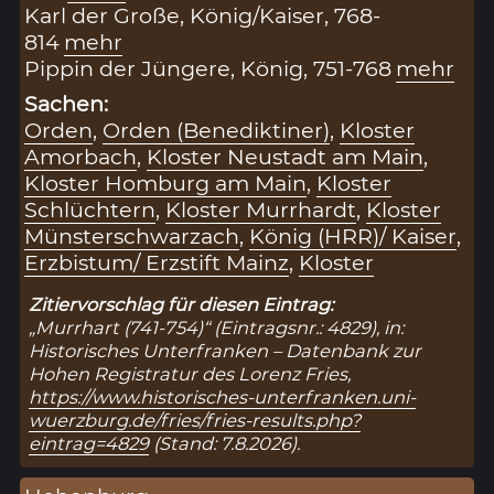
Karl der Große, König/Kaiser, 768-
814
mehr
Pippin der Jüngere, König, 751-768
mehr
Sachen:
Orden
,
Orden (Benediktiner)
,
Kloster
Amorbach
,
Kloster Neustadt am Main
,
Kloster Homburg am Main
,
Kloster
Schlüchtern
,
Kloster Murrhardt
,
Kloster
Münsterschwarzach
,
König (HRR)/ Kaiser
,
Erzbistum/ Erzstift Mainz
,
Kloster
Zitiervorschlag für diesen Eintrag:
„Murrhart (741-754)“ (Eintragsnr.: 4829), in:
Historisches Unterfranken – Datenbank zur
Hohen Registratur des Lorenz Fries,
https://www.historisches-unterfranken.uni-
wuerzburg.de/fries/fries-results.php?
eintrag=4829
(Stand: 7.8.2026).