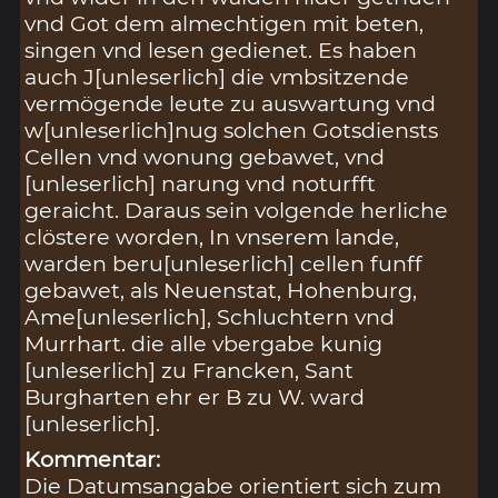
vnd Got dem almechtigen mit beten,
singen vnd lesen gedienet. Es haben
auch J[unleserlich] die vmbsitzende
vermögende leute zu auswartung vnd
w[unleserlich]nug solchen Gotsdiensts
Cellen vnd wonung gebawet, vnd
[unleserlich] narung vnd noturfft
geraicht. Daraus sein volgende herliche
clöstere worden, In vnserem lande,
warden beru[unleserlich] cellen funff
gebawet, als Neuenstat, Hohenburg,
Ame[unleserlich], Schluchtern vnd
Murrhart. die alle vbergabe kunig
[unleserlich] zu Francken, Sant
Burgharten ehr er B zu W. ward
[unleserlich].
Kommentar:
Die Datumsangabe orientiert sich zum