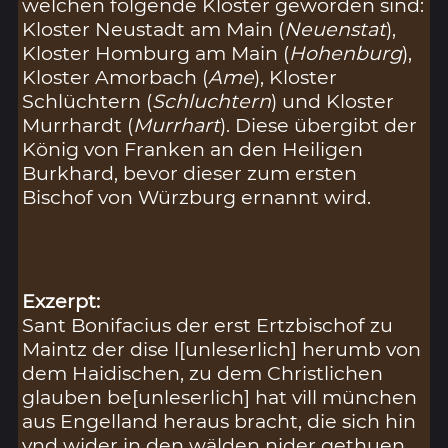
welchen folgende Klöster geworden sind:
Kloster Neustadt am Main (
Neuenstat
),
Kloster Homburg am Main (
Hohenburg
),
Kloster Amorbach (
Ame
), Kloster
Schlüchtern (
Schluchtern
) und Kloster
Murrhardt (
Murrhart
). Diese übergibt der
König von Franken an den Heiligen
Burkhard, bevor dieser zum ersten
Bischof von Würzburg ernannt wird.
Exzerpt:
Sant Bonifacius der erst Ertzbischof zu
Maintz der dise l[unleserlich] herumb von
dem Haidischen, zu dem Christlichen
glauben be[unleserlich] hat vill münchen
aus Engelland heraus bracht, die sich hin
vnd wider in den wälden nider gethuen