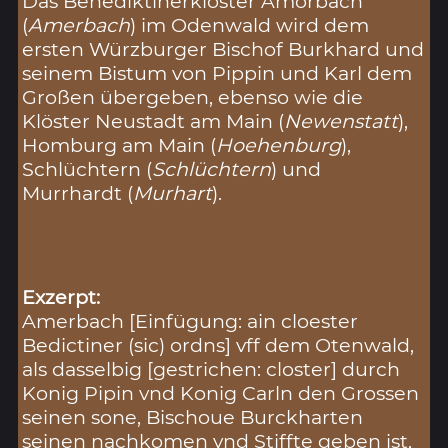
Das Benediktinerkloster Amorbach
(
Amerbach
) im Odenwald wird dem
ersten Würzburger Bischof Burkhard und
seinem Bistum von Pippin und Karl dem
Großen übergeben, ebenso wie die
Klöster Neustadt am Main (
Newenstatt
),
Homburg am Main (
Hoehenburg
),
Schlüchtern (
Schlüchtern
) und
Murrhardt (
Murhart
).
Exzerpt:
Amerbach [Einfügung: ain cloester
Bedictiner (sic) ordns] vff dem Otenwald,
als dasselbig [gestrichen: closter] durch
Konig Pipin vnd Konig Carln den Grossen
seinen sone, Bischoue Burckharten
seinen nachkomen vnd Stiffte geben ist,