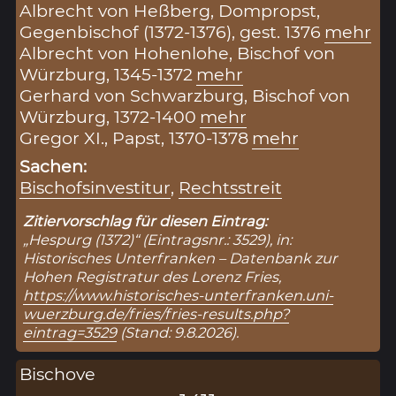
Albrecht von Heßberg, Dompropst,
Gegenbischof (1372-1376), gest. 1376
mehr
Albrecht von Hohenlohe, Bischof von
Würzburg, 1345-1372
mehr
Gerhard von Schwarzburg, Bischof von
Würzburg, 1372-1400
mehr
Gregor XI., Papst, 1370-1378
mehr
Sachen:
Bischofsinvestitur
,
Rechtsstreit
Zitiervorschlag für diesen Eintrag:
„Hespurg (1372)“ (Eintragsnr.: 3529), in:
Historisches Unterfranken – Datenbank zur
Hohen Registratur des Lorenz Fries,
https://www.historisches-unterfranken.uni-
wuerzburg.de/fries/fries-results.php?
eintrag=3529
(Stand: 9.8.2026).
Bischove