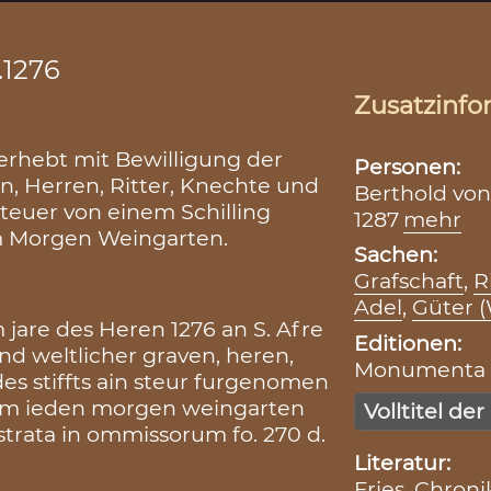
.1276
Zusatzinfo
erhebt mit Bewilligung der
Personen:
n, Herren, Ritter, Knechte und
Berthold von 
Steuer von einem Schilling
1287
mehr
 Morgen Weingarten.
Sachen:
Grafschaft
,
R
Adel
,
Güter (
 jare des Heren 1276 an S. Afre
Editionen:
und weltlicher graven, heren,
Monumenta Bo
des stiffts ain steur furgenomen
nem ieden morgen weingarten
Volltitel der
istrata in ommissorum fo. 270 d.
Literatur:
Fries, Chronik