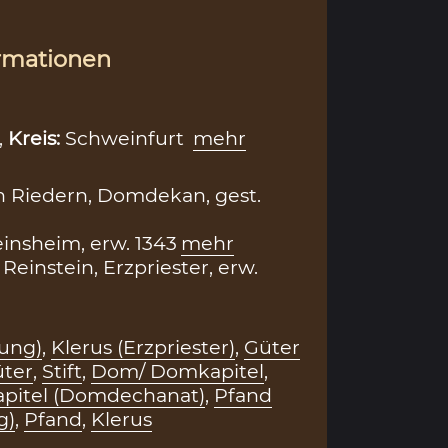
rmationen
,
Kreis:
Schweinfurt
mehr
 Riedern, Domdekan, gest.
insheim, erw. 1343
mehr
Reinstein, Erzpriester, erw.
ung)
,
Klerus (Erzpriester)
,
Güter
ter
,
Stift
,
Dom/ Domkapitel
,
itel (Domdechanat)
,
Pfand
g)
,
Pfand
,
Klerus