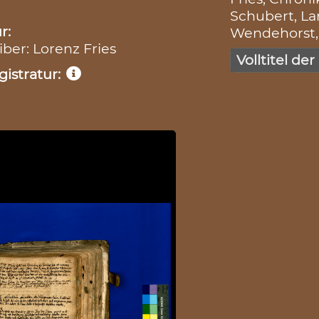
Schubert, Lan
r:
Wendehorst, 
iber: Lorenz Fries
Volltitel der
istratur: