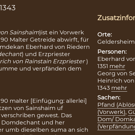
.1343
Zusatzinfo
von Sainshaim
)ist ein Vorwerk
Orte:
 90 Malter Getreide abwirft, für
Geldersheim
Domdekan Eberhard von Riedern
Personen:
dechant
) und Erzpriester
Eberhard von
rich von Rainstain Erzpriester
)
1351
mehr
e Summe und verpfänden dem
Georg von Se
Heinrich von 
1343
mehr
Sachen:
 90 malter [Einfügung: allerlei]
Pfand (Ablös
otzen von Sainshaim uf
(Vorwerk)
,
Gü
 verschriben gewest. Das
Dom/ Domkap
n Domdechant und her
(Verpfändun
ter umb dieselben suma an sich