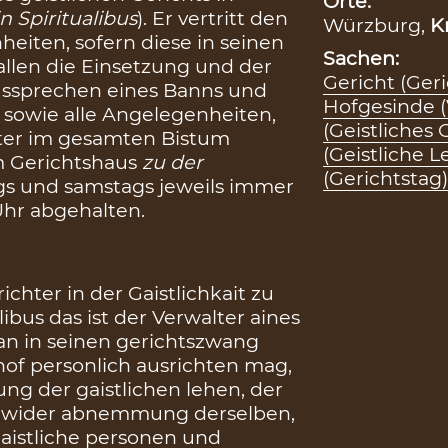
Orte:
in Spiritualibus
). Er vertritt den
Würzburg,
K
heiten, sofern diese in seinen
Sachen:
fallen die Einsetzung und der
Gericht (Ger
Aussprechen eines Banns und
Hofgesinde (
sowie alle Angelegenheiten,
(Geistliches 
üter im gesamten Bistum
(Geistliche L
im Gerichtshaus
zu der
(Gerichtstag)
gs und samstags jeweils immer
hr abgehalten.
ichter in der Gaistlichkait zu
libus das ist der Verwalter aines
dan in seinen gerichtszwang
hof personlich ausrichten mag,
ng der gaistlichen lehen, der
s, wider abnemmung derselben,
aistliche personen und