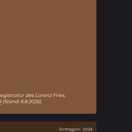
egistratur des Lorenz Fries,
9
(Stand: 6.8.2026).
Eintragsnr.: 2026