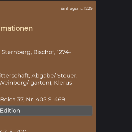
Eintragsnr.: 1229
rmationen
Sternberg, Bischof, 1274-
itterschaft
,
Abgabe/ Steuer
,
Weinberg/-garten)
,
Klerus
ica 37, Nr. 405 S. 469
 Edition
 2, S. 200