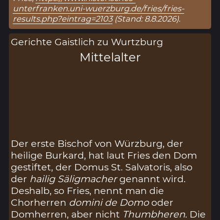
unterfranken.uni-wuerzburg.de/fries/fries-
results.php?eintrag=2103
(Stand: 8.8.2026).
Gerichte Gaistlich zu Wurtzburg
Mittelalter
Der erste Bischof von Würzburg, der
heilige Burkard, hat laut Fries den Dom
gestiftet, der Domus St. Salvatoris, also
der
hailig Säligmacher
genannt wird.
Deshalb, so Fries, nennt man die
Chorherren
domini de Domo
oder
Domherren, aber nicht
Thumbheren
. Die