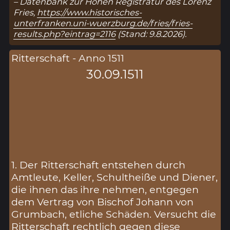
– Datenbank zur Hohen Registratur des Lorenz
Fries,
https://www.historisches-
unterfranken.uni-wuerzburg.de/fries/fries-
results.php?eintrag=2116
(Stand: 9.8.2026).
Ritterschaft - Anno 1511
30.09.1511
1. Der Ritterschaft entstehen durch
Amtleute, Keller, Schultheiße und Diener,
die ihnen das ihre nehmen, entgegen
dem Vertrag von Bischof Johann von
Grumbach, etliche Schäden. Versucht die
Ritterschaft rechtlich gegen diese