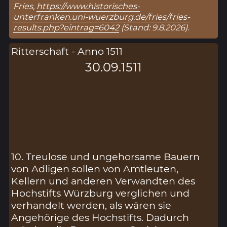
Fries,
https://www.historisches-
unterfranken.uni-wuerzburg.de/fries/fries-
results.php?eintrag=6042
(Stand: 9.8.2026).
Ritterschaft - Anno 1511
30.09.1511
10. Treulose und ungehorsame Bauern
von Adligen sollen von Amtleuten,
Kellern und anderen Verwandten des
Hochstifts Würzburg verglichen und
verhandelt werden, als wären sie
Angehörige des Hochstifts. Dadurch