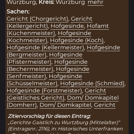
Würzburg,
Kreis:
Würzburg
mehr
Sachen:
Gericht (Chorgericht)
,
Gericht
(Kellergericht)
,
Hofgesinde
,
Hofamt
(Küchenmeister)
,
Hofgesinde
(Kochmeister)
,
Hofgesinde (Koch)
,
Hofgesinde (Kellermeister)
,
Hofgesinde
(Bergmeister)
,
Hofgesinde
(Pfistermeister)
,
Hofgesinde
(Bechermeister)
,
Hofgesinde
(Senfmeister)
,
Hofgesinde
(Schüsselmeister)
,
Hofgesinde (Schmied)
,
Hofgesinde (Forstmeister)
,
Gericht
(Geistliches Gericht)
,
Dom/ Domkapitel
(Domherr)
,
Dom/ Domkapitel
,
Gericht
Zitiervorschlag für diesen Eintrag:
„Gerichte Gaistlich zu Wurtzburg (Mittelalter)“
(Eintragsnr.: 2116), in: Historisches Unterfranken