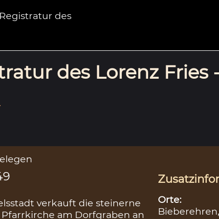
egistratur des
ratur des Lorenz Fries 
.
gelegen
49
Zusatzinfo
Orte:
lsstadt verkauft die steinerne
Bieberehren
 Pfarrkirche am Dorfgraben an