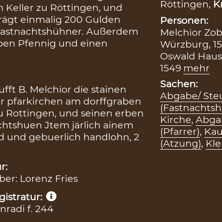
Röttingen,
K
m Keller zu Röttingen, und
trägt einmalig 200 Gulden
Personen:
 Fastnachtshühner. Außerdem
Melchior Zob
ieben Pfennig und einen
Würzburg, 1
Oswald Hausw
1549
mehr
Sachen:
fft B. Melchior die stainen
Abgabe/ Ste
r pfarkirchen am dorffgraben
(Fastnachts
u Rottingen, und seinen erben
Kirche
,
Abgab
nachtshuen Jtem järlich ainem
(Pfarrer)
,
Kau
d und gebuerlich handlohn, 2
(Atzung)
,
Kle
r:
iber: Lorenz Fries
istratur:
radi f. 244