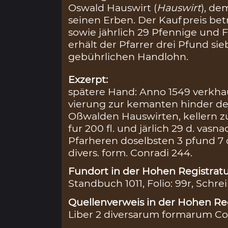
Oswald Hauswirt (
Hauswirt
), de
seinen Erben. Der Kaufpreis be
sowie jährlich 29 Pfennige und
erhält der Pfarrer drei Pfund s
gebührlichen Handlohn.
Exzerpt:
spätere Hand: Anno 1549 verkhau
vierung zur kemanten hinder de
Oßwalden Hauswirten, kellern z
fur 200 fl. und järlich 29 d. vas
Pfarheren doselbsten 3 pfund 7 
divers. form. Conradi 244.
Fundort in der Hohen Registratu
Standbuch 1011, Folio: 99r, Schre
Quellenverweis in der Hohen Reg
Liber 2 diversarum formarum Con