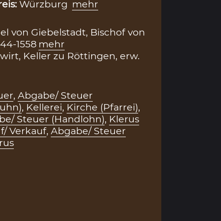
reis:
Würzburg
mehr
el von Giebelstadt, Bischof von
544-1558
mehr
irt, Keller zu Röttingen, erw.
uer
,
Abgabe/ Steuer
huhn)
,
Kellerei
,
Kirche (Pfarrei)
,
e/ Steuer (Handlohn)
,
Klerus
f/ Verkauf
,
Abgabe/ Steuer
rus