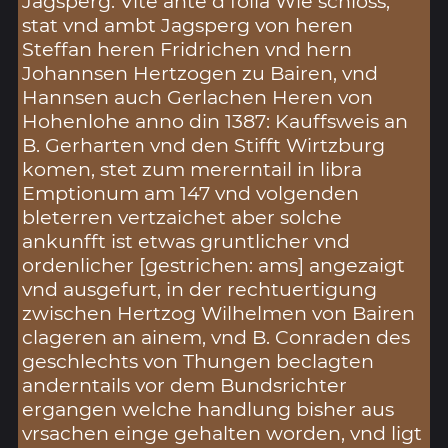
Jagsperg. Vite ante d folia Wie schloss,
stat vnd ambt Jagsperg von heren
Steffan heren Fridrichen vnd hern
Johannsen Hertzogen zu Bairen, vnd
Hannsen auch Gerlachen Heren von
Hohenlohe anno din 1387: Kauffsweis an
B. Gerharten vnd den Stifft Wirtzburg
komen, stet zum mererntail in libra
Emptionum am 147 vnd volgenden
bleterren vertzaichet aber solche
ankunfft ist etwas gruntlicher vnd
ordenlicher [gestrichen: ams] angezaigt
vnd ausgefurt, in der rechtuertigung
zwischen Hertzog Wilhelmen von Bairen
clageren an ainem, vnd B. Conraden des
geschlechts von Thungen beclagten
anderntails vor dem Bundsrichter
ergangen welche handlung bisher aus
vrsachen einge gehalten worden, vnd ligt