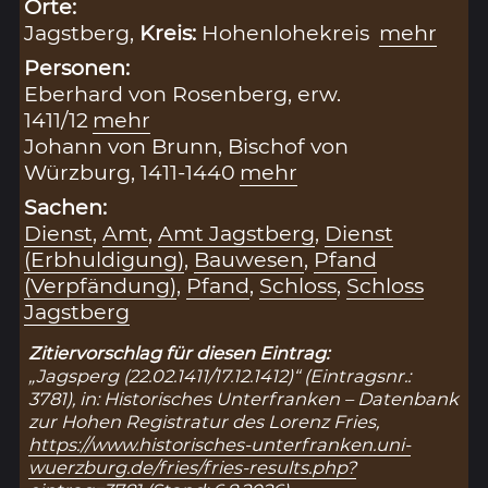
Orte:
Jagstberg,
Kreis:
Hohenlohekreis
mehr
Personen:
Eberhard von Rosenberg, erw.
1411/12
mehr
Johann von Brunn, Bischof von
Würzburg, 1411-1440
mehr
Sachen:
Dienst
,
Amt
,
Amt Jagstberg
,
Dienst
(Erbhuldigung)
,
Bauwesen
,
Pfand
(Verpfändung)
,
Pfand
,
Schloss
,
Schloss
Jagstberg
Zitiervorschlag für diesen Eintrag:
„Jagsperg (22.02.1411/17.12.1412)“ (Eintragsnr.:
3781), in: Historisches Unterfranken – Datenbank
zur Hohen Registratur des Lorenz Fries,
https://www.historisches-unterfranken.uni-
wuerzburg.de/fries/fries-results.php?