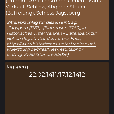
(Ungeld)
,
Amt Jagstberg
,
Gericht
,
Kauf/
Verkauf
,
Schloss
,
Abgabe/ Steuer
(Befreiung)
,
Schloss Jagstberg
Zitiervorschlag für diesen Eintrag:
„Jagsperg (1387)“ (Eintragsnr.: 3780), in:
Historisches Unterfranken – Datenbank zur
Hohen Registratur des Lorenz Fries,
https://www.historisches-unterfranken.uni-
wuerzburg.de/fries/fries-results.php?
eintrag=3780
(Stand: 6.8.2026).
Jagsperg
22.02.1411/17.12.1412