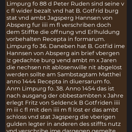
Limpurg fo 88 d Peter Ruden sind seine v
c fl wider bezalt vnd hat B. Gotfrid burg
stat vnd ambt Jagsperg Hannsen von
Absperg fur iiii m fl verschriben doch
dem Stiffte die offnung vnd Erlhuldung
vorbehalten Recepta in formarum.
Limpurg fo 36. Daneben hat B. Gotfid ime
Hannsen von Absperg ain brief vbergen
iz gedachte burg vend ambt m x Jaren
die nechsen nit ablösenwille nit abgelöst
werden sollte am Sambstagtam Matthei
anno 1444 Recepta in diuersarum fo.
Anm Limpurg fo. 38. Anno 1454 das ist
nach ausgang der obbestambten x Jahre
erlegt Fritz von Seldenck B Gotfriden iiii
m iii c fl mit den iiii m fl löst er das ambt
schloss vnd stat Jagsperg die vberigen
gulden legter in anderen des stiffts nutz
vnd verschribe ime dargegen gemelte