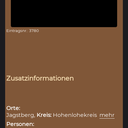
Eintragsnr.: 3780
Zusatzinformationen
Orte:
Jagstberg,
Kreis:
Hohenlohekreis
mehr
Personen: