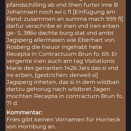
pfandschilling ab vnd lihen furter ime B
Johannsen noch xvi c fl [Einfügung am
Rand: zusammen an summa mach 999 fl]
darfur verschribe er inen vnd iren erben
ge- S. 386v dachte burg stat vnd ambt
Jagsperg allermasen wie Eberhart von
Rosberg die hieuor ingehabt hete
Recepta in Contractuum Brun fo. 69. Er
vergente inen auch am tag Visitationis
Marie des genanten 1426 Jars das si vnd
ire erben, [gestrichen: derweil si]
Jagsperg inheten, das si in dem wildban
dartzu gehorug nach wildbret Jagen
mochten Recepta in contractum Brun fo.
71 d.
Kommentar:
Fries gibt keinen Vornamen für Horneck
von Hornburg an.