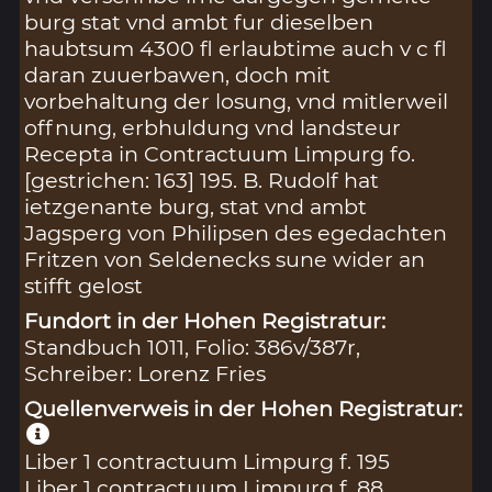
burg stat vnd ambt fur dieselben
haubtsum 4300 fl erlaubtime auch v c fl
daran zuuerbawen, doch mit
vorbehaltung der losung, vnd mitlerweil
offnung, erbhuldung vnd landsteur
Recepta in Contractuum Limpurg fo.
[gestrichen: 163] 195. B. Rudolf hat
ietzgenante burg, stat vnd ambt
Jagsperg von Philipsen des egedachten
Fritzen von Seldenecks sune wider an
stifft gelost
Fundort in der Hohen Registratur:
Standbuch 1011, Folio: 386v/387r,
Schreiber: Lorenz Fries
Quellenverweis in der Hohen Registratur:
Liber 1 contractuum Limpurg f. 195
Liber 1 contractuum Limpurg f. 88