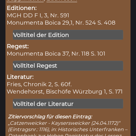
Editionen:
MGH DD F I, 3, Nr. 591
Monumenta Boica 29,1, Nr. 524 S. 408
Volltitel der Edition
Regest:
Monumenta Boica 37, Nr. 118 S. 101
Volltitel Regest
Literatur:
Fries, Chronik 2, S. 60f.
Wendehorst, Bischöfe Würzburg 1, S. 171
Volltitel der Literatur
Zitiervorschlag für diesen Eintrag:
„Catzenweicker - Kaysersweicker (24.04.1172)“
(Eintragsnr.: 1116), in: Historisches Unterfranken –
Datenbank zur Hohen Registratur des Lorenz