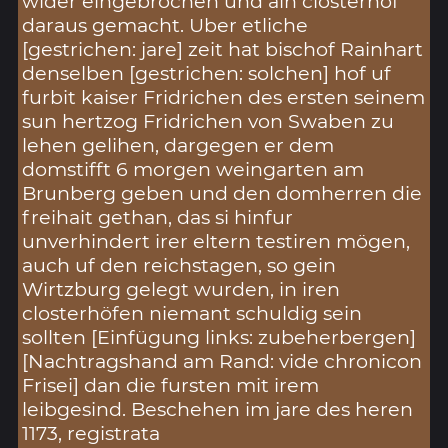
wider eingebrochen und ain closterhof
daraus gemacht. Uber etliche
[gestrichen: jare] zeit hat bischof Rainhart
denselben [gestrichen: solchen] hof uf
furbit kaiser Fridrichen des ersten seinem
sun hertzog Fridrichen von Swaben zu
lehen gelihen, dargegen er dem
domstifft 6 morgen weingarten am
Brunberg geben und den domherren die
freihait gethan, das si hinfur
unverhindert irer eltern testiren mögen,
auch uf den reichstagen, so gein
Wirtzburg gelegt wurden, in iren
closterhöfen niemant schuldig sein
sollten [Einfügung links: zubeherbergen]
[Nachtragshand am Rand: vide chronicon
Frisei] dan die fursten mit irem
leibgesind. Beschehen im jare des heren
1173, registrata