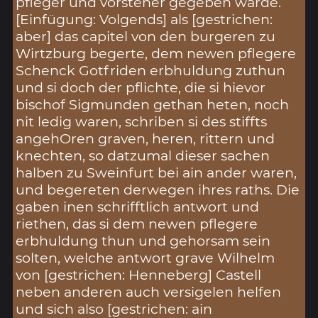
pfleger und vorsteher gegeben warde.
[Einfügung: Volgends] als [gestrichen:
aber] das capitel von den burgeren zu
Wirtzburg begerte, dem newen pflegere
Schenck Gotfriden erbhuldung zuthun
und si doch der pflichte, die si hievor
bischof Sigmunden gethan heten, noch
nit ledig waren, schriben si des stiffts
angehOren graven, heren, rittern und
knechten, so datzumal dieser sachen
halben zu Sweinfurt bei ain ander waren,
und begereten derwegen ihres raths. Die
gaben inen schrifftlich antwort und
riethen, das si dem newen pflegere
erbhuldung thun und gehorsam sein
solten, welche antwort grave Wilhelm
von [gestrichen: Henneberg] Castell
neben anderen auch versigelen helfen
und sich also [gestrichen: ain