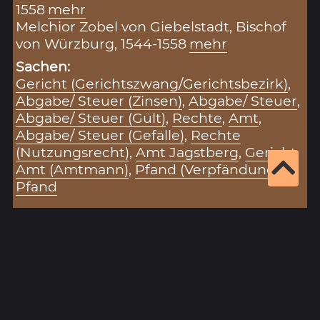
1558
mehr
Melchior Zobel von Giebelstadt, Bischof
von Würzburg, 1544-1558
mehr
Sachen:
Gericht (Gerichtszwang/Gerichtsbezirk)
,
Abgabe/ Steuer (Zinsen)
,
Abgabe/ Steuer
,
Abgabe/ Steuer (Gült)
,
Rechte
,
Amt
,
Abgabe/ Steuer (Gefälle)
,
Rechte
(Nutzungsrecht)
,
Amt Jagstberg
,
Gericht
,
Amt (Amtmann)
,
Pfand (Verpfändung)
,
Pfand
Zitiervorschlag für diesen Eintrag:
„Jagsperg (12.05.1558)“ (Eintragsnr.: 3792), in:
Historisches Unterfranken – Datenbank zur
Hohen Registratur des Lorenz Fries,
https://www.historisches-unterfranken.uni-
wuerzburg.de/fries/fries-results.php?
eintrag=3792
(Stand: 8.8.2026).