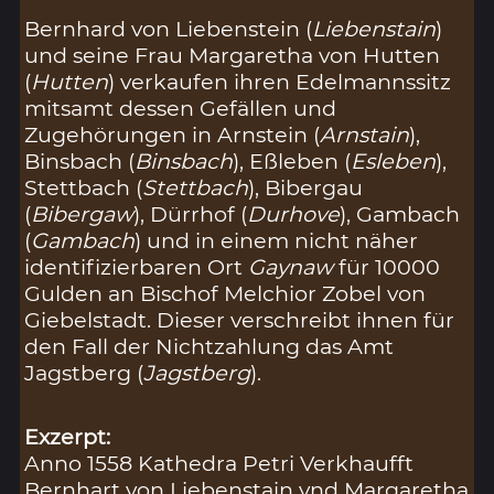
Bernhard von Liebenstein (
Liebenstain
)
und seine Frau Margaretha von Hutten
(
Hutten
) verkaufen ihren Edelmannssitz
mitsamt dessen Gefällen und
Zugehörungen in Arnstein (
Arnstain
),
Binsbach (
Binsbach
), Eßleben (
Esleben
),
Stettbach (
Stettbach
), Bibergau
(
Bibergaw
), Dürrhof (
Durhove
), Gambach
(
Gambach
) und in einem nicht näher
identifizierbaren Ort
Gaynaw
für 10000
Gulden an Bischof Melchior Zobel von
Giebelstadt. Dieser verschreibt ihnen für
den Fall der Nichtzahlung das Amt
Jagstberg (
Jagstberg
).
Exzerpt:
Anno 1558 Kathedra Petri Verkhaufft
Bernhart von Liebenstain vnd Margaretha