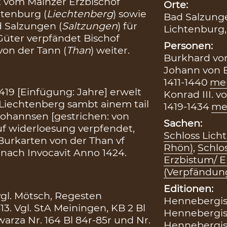
t vom Mainzer Erzbischof
Orte:
tenburg (
Liechtenberg
) sowie
Bad Salzung
d Salzungen (
Saltzungen
) für
Lichtenburg
Güter verpfändet Bischof
Personen:
on der Tann (
Than
) weiter.
Burkhard von
Johann von B
1411-1440
me
419 [Einfügung: Jahre] erwelt
Konrad III. 
 Liechtenberg sambt ainem tail
1419-1434
me
Johannsen [gestrichen: von
Sachen:
 uf widerloesung verpfendet,
Schloss Lich
Burkarten von der Than vf
Rhön)
,
Schlo
ach Invocavit Anno 1424.
Erzbistum/ Er
(Verpfändun
Editionen:
vgl. Mötsch, Regesten
Hennebergisch
3. Vgl. StA Meiningen, KB 2 Bl
Hennebergisch
rza Nr. 164 Bl 84r-85r und Nr.
Hennebergisch