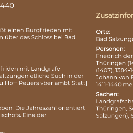
1440
Zusatzinfo
eßt einen Burgfrieden mit
Orte:
n über das Schloss bei Bad
Bad Salzung
Personen:
Friedrich der
Thüringen (1
friden mit Landgrafe
(1407), 1384-
altzungen etliche Such in der
Johann von B
zu Hoff Reuers vber ambt Statt]
1411-1440
me
Sachen:
Landgrafscha
en. Die Jahreszahl orientiert
Thüringen
,
S
ischofs. Eine der
Salzungen)
,
r: