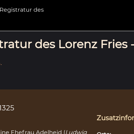
egistratur des
ratur des Lorenz Fries 
.
.1325
Zusatzinfo
ine Ehefrau Adelheid (
Ludwig