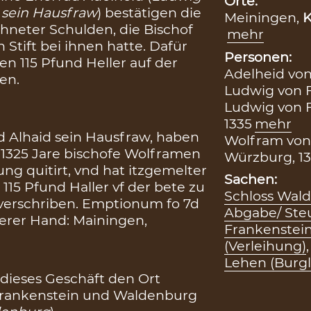
Orte:
 sein Hausfraw
) bestätigen die
Meiningen,
K
hneter Schulden, die Bischof
mehr
tift bei ihnen hatte. Dafür
Personen:
en 115 Pfund Heller auf der
Adelheid von
en.
Ludwig von F
Ludwig von F
1335
mehr
d Alhaid sein Hausfraw, haben
Wolfram von
1325 Jare bischofe Wolframen
Würzburg, 13
rung quitirt, vnd hat itzgemelter
Sachen:
15 Pfund Haller vf der bete zu
Schloss Wal
verschriben. Emptionum fo 7d
Abgabe/ Ste
rer Hand: Mainingen,
Frankenstein
(Verleihung)
Lehen (Burg
 dieses Geschäft den Ort
 Frankenstein und Waldenburg