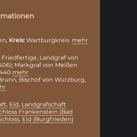
rmationen
en,
Kreis:
Wartburgkreis
mehr
 Friedfertige, Landgraf von
406); Markgraf von Meißen
1440
mehr
runn, Bischof von Würzburg,
hr
ft
,
Eid
,
Landgrafschaft
chloss Frankenstein (Bad
Schloss
,
Eid (Burgfrieden)