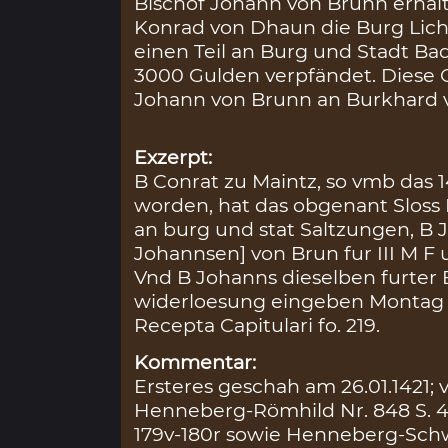
Bischof Johann von Brunn erhäl
Konrad von Dhaun die Burg Lich
einen Teil an Burg und Stadt Ba
3000 Gulden verpfändet. Diese 
Johann von Brunn an Burkhard v
Exzerpt:
B Conrat zu Maintz, so vmb das 1
worden, hat das obgenant Sloss
an burg und stat Saltzungen, B 
Johannsen] von Brun fur III M F
Vnd B Johanns dieselben furter 
widerloesung eingeben Montag n
Recepta Capitulari fo. 219.
Kommentar:
Ersteres geschah am 26.01.1421; 
Henneberg-Römhild Nr. 848 S. 41
179v-180r sowie Henneberg-Schwa