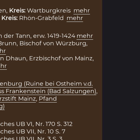
en,
Kreis:
Wartburgkreis
mehr
,
Kreis:
Rhön-Grabfeld
mehr
 der Tann, erw. 1419-1424
mehr
runn, Bischof von Würzburg,
hr
von Dhaun, Erzbischof von Mainz,
hr
tenburg (Ruine bei Ostheim v.d.
ss Frankenstein (Bad Salzungen)
,
zstift Mainz
,
Pfand
g)
es UB VI, Nr. 170 S. 312
es UB VII, Nr. 10 S. 7
es UB VII, Nr. 3 S. 3