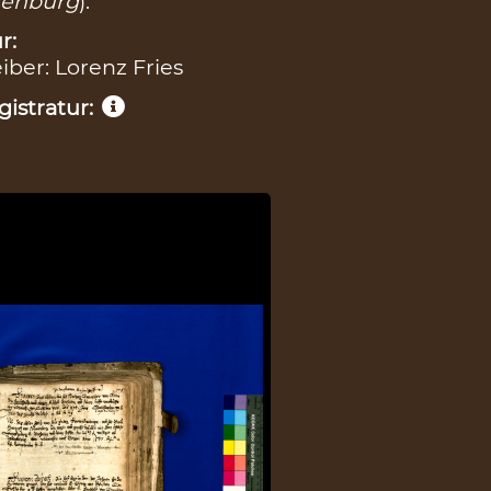
denburg
).
r:
eiber: Lorenz Fries
istratur: