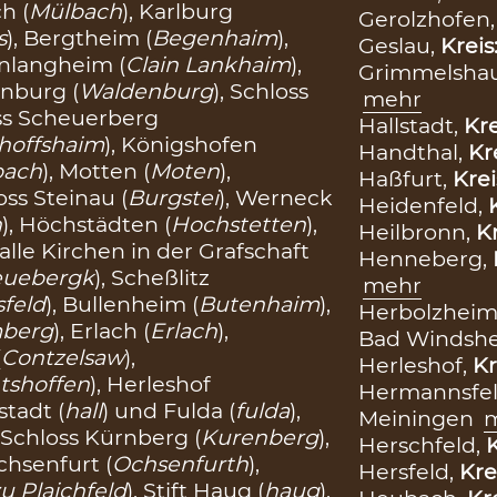
h (
Mülbach
), Karlburg
Gerolzhofen
s
), Bergtheim (
Begenhaim
),
Geslau,
Kreis
einlangheim (
Clain Lankhaim
),
Grimmelsha
enburg (
Waldenburg
), Schloss
mehr
oss Scheuerberg
Hallstadt,
Kre
choffshaim
), Königshofen
Handthal,
Kr
bach
), Motten (
Moten
),
Haßfurt,
Krei
loss Steinau (
Burgstei
), Werneck
Heidenfeld,
n
), Höchstädten (
Hochstetten
),
Heilbronn,
Kr
 alle Kirchen in der Grafschaft
Henneberg,
euebergk
), Scheßlitz
mehr
sfeld
), Bullenheim (
Butenhaim
),
Herbolzheim
berg
), Erlach (
Erlach
),
Bad Windsh
(
Contzelsaw
),
Herleshof,
Kr
tshoffen
), Herleshof
Hermannsfel
stadt (
hall
) und Fulda (
fulda
),
Meiningen
, Schloss Kürnberg (
Kurenberg
),
Herschfeld,
K
Ochsenfurt (
Ochsenfurth
),
Hersfeld,
Kre
u Plaichfeld
), Stift Haug (
haug
),