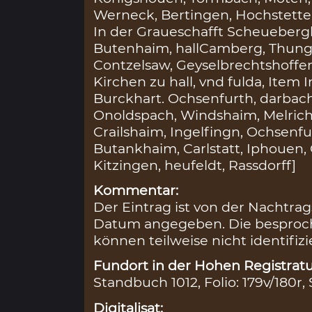
Werneck, Bertingen, Hochstette
In der Graueschafft Scheuebergk,
Butenhaim, hallCamberg, Thungen
Contzelsaw, Geyselbrechtshoffen,
Kirchen zu hall, vnd fulda, Item
Burckhart. Ochsenfurth, darbach
Onoldspach, Windshaim, Melrichs
Crailshaim, Ingelfingn, Ochsenf
Butankhaim, Carlstatt, Iphouen,
Kitzingen, heufeldt, Rassdorff]
Kommentar:
Der Eintrag ist von der Nachtrags
Datum angegeben. Die besproche
können teilweise nicht identifiz
Fundort in der Hohen Registratu
Standbuch 1012, Folio: 179v/180r,
Digitalisat: