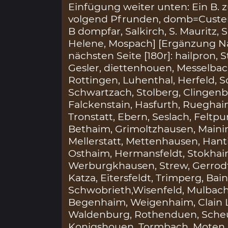
Einfügung weiter unten: Ein B. zu
volgend Pfrunden, domb=Custerey
B dompfar, Salkirch, S. Mauritz, 
Helene, Mospach] [Ergänzung N
nächsten Seite [180r]: hailpron,
Gesler, diettenhouen, Messelbach
Rottingen, Luhenthal, Herfeld,
Schwartzach, Stolberg, Clingenb
Falckenstain, Hasfurth, Rueghai
Tronstatt, Ebern, Seslach, Feltpur
Bethaim, Grimoltzhausen, Mainin
Mellerstatt, Mettenhausen, Hant
Osthaim, Hermansfeldt, Stokhaim
Werburgkhausen, Strew, Gerrod
Katza, Eitersfeldt, Trimperg, Bai
Schwobrieth,Wisenfeld, Mulbach,
Begenhaim, Weigenhaim, Clain 
Waldenburg, Rothenduen, Scheu
Konigshouen, Tormbach, Moten, 