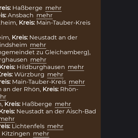
reis:
Haßberge
mehr
is:
Ansbach
mehr
theim,
Kreis:
Main-Tauber-Kreis
eim,
Kreis:
Neustadt an der
Windsheim
mehr
ngemeindet zu Gleichamberg),
urghausen
mehr
Kreis:
Hildburghausen
mehr
reis:
Würzburg
mehr
reis:
Main-Tauber-Kreis
mehr
m an der Rhön,
Kreis:
Rhön-
hr
m,
Kreis:
Haßberge
mehr
Kreis:
Neustadt an der Aisch-Bad
mehr
eis:
Lichtenfels
mehr
:
Kitzingen
mehr