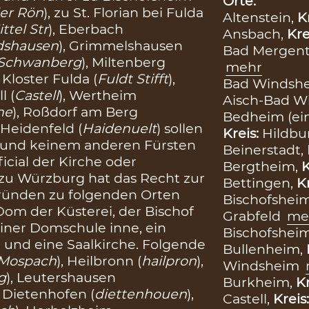
Orte:
der Rön
), zu St. Florian bei Fulda
Altenstein,
K
ttel Str
), Eberbach
Ansbach,
Kre
dshausen
), Grimmelshausen
Bad Mergen
Schwanberg
), Miltenberg
mehr
, Kloster Fulda (
Fuldt Stifft
),
Bad Windsh
l (
Castell
), Wertheim
Aisch-Bad 
he
), Roßdorf am Berg
Bedheim (ei
, Heidenfeld (
Haidenuelt
) sollen
Kreis:
Hildb
g und keinem anderen Fürsten
Beinerstadt,
icial der Kirche oder
Bergtheim,
K
f zu Würzburg hat das Recht zur
Bettingen,
K
fründen zu folgenden Orten
Bischofshei
om der Küsterei, der Bischof
Grabfeld
me
einer Domschule inne, ein
Bischofshei
 und eine Saalkirche. Folgende
Bullenheim,
Mospach
), Heilbronn (
hailpron
),
Windsheim
g
), Leutershausen
Burkheim,
Kr
, Dietenhofen (
diettenhouen
),
Castell,
Kreis