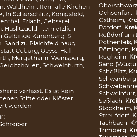
Oberschwar
n, Waldheim, Item alle Kirchen
Ochsenfurt,
 In Scherschlitz, Konigsfeld,
Ostheim,
Kre
thal, Erlach, Gebsatel,
Rasdorf,
Krei
 Haslitzueld, Item etzlich
Roßdorf am 
 In Gelbinge Kurenberg, S
Rothenfels,
K
, Sand zu Plaichfeld haug,
Röttingen,
K
tatt Coburg, Geyss, Hall,
Rügheim,
Kr
urth, Mergethaim, Weinsperg,
Sand (Wüstu
 Geroltzhouen, Schweinfurth,
Scheßlitz,
Kr
Schwanberg
Schwebenri
hand verfasst. Es ist kein
Schweinfurt
nen Stifte oder Klöster
Seßlach,
Krei
iert werden.
Stockheim,
K
Streufdorf,
K
r:
Tachbach,
Kr
 Schreiber:
Trimberg,
Kr