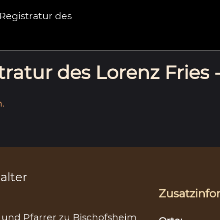
egistratur des
ratur des Lorenz Fries 
.
alter
Zusatzinfo
n und Pfarrer zu Bischofsheim