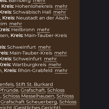
eis:
Bamberg
mehr
,
Kreis:
Hohenlohekreis
mehr
Kreis:
Schwäbisch Hall
mehr
,
Kreis:
Neustadt an der Aisch-
eim
mehr
reis:
Heilbronn
mehr
sen,
Kreis:
Main-Tauber-Kreis
eis:
Schweinfurt
mehr
reis:
Main-Tauber-Kreis
mehr
Kreis:
Schweinfurt
mehr
Kreis:
Wartburgkreis
mehr
n,
Kreis:
Rhön-Grabfeld
mehr
enfels
,
Stift St. Burkard
Pfründe
,
Grafschaft
,
Schloss
g
,
Schloss Messelhausen
,
Schloss
,
Grafschaft Scheuerberg
,
Schloss
richt (Geistliches Gericht)
,