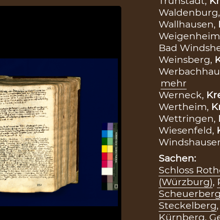
Trunstadt,
Kr
Waldenburg
Wallhausen,
Weigenheim
Bad Windsh
Weinsberg,
K
Werbachhau
mehr
Werneck,
Kr
Wertheim,
K
Wettringen,
Wiesenfeld,
Windshause
Sachen:
Schloss Roth
(Würzburg)
,
Scheuerber
Steckelberg
Kürnberg
,
Ge