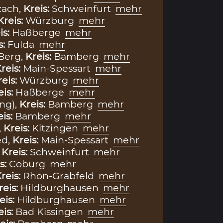
zach,
Kreis:
Schweinfurt
mehr
Kreis:
Würzburg
mehr
is:
Haßberge
mehr
s:
Fulda
mehr
Berg,
Kreis:
Bamberg
mehr
reis:
Main-Spessart
mehr
reis:
Würzburg
mehr
eis:
Haßberge
mehr
ng),
Kreis:
Bamberg
mehr
eis:
Bamberg
mehr
,
Kreis:
Kitzingen
mehr
ed,
Kreis:
Main-Spessart
mehr
,
Kreis:
Schweinfurt
mehr
s:
Coburg
mehr
reis:
Rhön-Grabfeld
mehr
reis:
Hildburghausen
mehr
eis:
Hildburghausen
mehr
eis:
Bad Kissingen
mehr