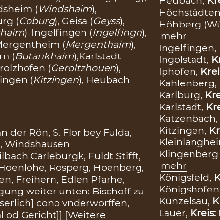
Heubach,
Kr
dsheim (
Windshaim
),
Höchstädten
urg (
Coburg
), Geisa (
Geyss
),
Höhberg (Wü
shaim
), Ingelfingen (
Ingelfingn
),
mehr
 Mergentheim (
Mergenthaim
),
Ingelfingen,
im (
Butankhaim
),Karlstadt
Ingolstadt,
K
erolzhofen (
Geroltzhouen
),
Iphofen,
Krei
zingen (
Kitzingen
), Heubach
Kahlenberg,
Karlburg,
Kre
Karlstadt,
Kre
Katzenbach,
Kitzingen,
Kr
 der Rön, S. Flor bey Fulda,
Kleinlanghe
ch, Windshausen
Klingenberg
bach Carleburgk, Fuldt Stifft,
mehr
 Hoenlohe, Rosperg, Hoenberg,
Königsfeld,
K
en, Freihern, Edlen Pfarhe,
Königshofen
ügung weiter unten: Bischoff zu
Künzelsau,
K
serlich] cono vnderworffen,
Lauer,
Kreis:
al od Gericht]] [Weitere