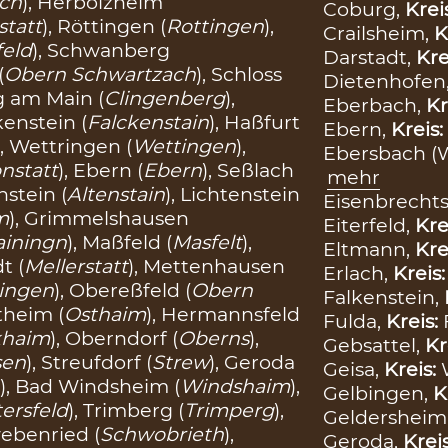
ch
), Herbolzheim
Coburg,
Krei
statt
), Röttingen (
Rottingen
),
Crailsheim,
K
feld
), Schwanberg
Darstadt,
Kre
(
Obern Schwartzach
), Schloss
Dietenhofen
g am Main (
Clingenberg
),
Eberbach,
Kr
lkenstein (
Falckenstain
), Haßfurt
Ebern,
Kreis:
), Wettringen (
Wettingen
),
Ebersbach (
nstatt
), Ebern (
Ebern
), Seßlach
mehr
enstein (
Altenstain
), Lichtenstein
Eisenbrecht
m
), Grimmelshausen
Eiterfeld,
Kre
iningn
), Maßfeld (
Masfelt
),
Eltmann,
Kre
t (
Mellerstatt
), Mettenhausen
Erlach,
Kreis
ingen
), Obereßfeld (
Obern
Falkenstein,
stheim (
Osthaim
), Hermannsfeld
Fulda,
Kreis:
khaim
), Oberndorf (
Oberns
),
Gebsattel,
Kr
sen
), Streufdorf (
Strew
), Geroda
Geisa,
Kreis:
h
), Bad Windsheim (
Windshaim
),
Gelbingen,
K
tersfeld
), Trimberg (
Trimperg
),
Geldersheim
webenried (
Schwobrieth
),
Geroda,
Krei