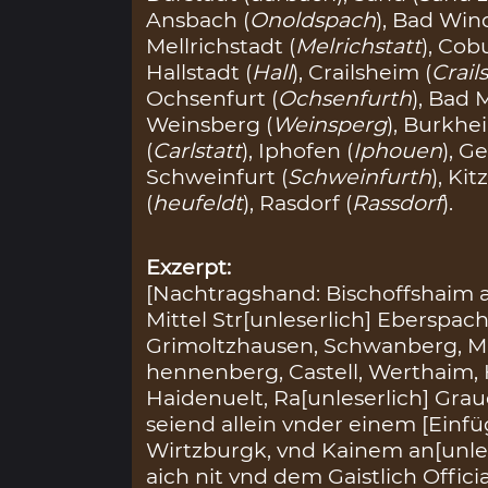
Ansbach (
Onoldspach
), Bad Win
Mellrichstadt (
Melrichstatt
), Cob
Hallstadt (
Hall
), Crailsheim (
Crail
Ochsenfurt (
Ochsenfurth
), Bad
Weinsberg (
Weinsperg
), Burkhe
(
Carlstatt
), Iphofen (
Iphouen
), G
Schweinfurt (
Schweinfurth
), Kit
(
heufeldt
), Rasdorf (
Rassdorf
).
Exzerpt:
[Nachtragshand: Bischoffshaim an
Mittel Str[unleserlich] Eberspa
Grimoltzhausen, Schwanberg, Mil
hennenberg, Castell, Werthaim,
Haidenuelt, Ra[unleserlich] Grau
seiend allein vnder einem [Einf
Wirtzburgk, vnd Kainem an[unle
aich nit vnd dem Gaistlich Offici