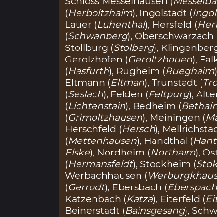
Schloss Messelhausen (
Messelba
(
Herboltzhaim
), Ingolstadt (
Ingol
Lauer (
Luhenthal
), Hersfeld (
Her
(
Schwanberg
), Oberschwarzach 
Stollburg (
Stolberg
), Klingenber
Gerolzhofen (
Geroltzhouen
), Fa
(
Hasfurth
), Rügheim (
Rueghaim
Eltmann (
Eltman
), Trunstadt (
Tro
(
Seslach
), Felden (
Feltpurg
), Alt
(
Lichtenstain
), Bedheim (
Bethai
(
Grimoltzhausen
), Meiningen (
Ma
Herschfeld (
Hersch
), Mellrichstad
(
Mettenhausen
), Handthal (
Hant
Elske
), Nordheim (
Northaim
), O
(
Hermansfeldt
), Stockheim (
Sto
Werbachhausen (
Werburgkhau
(
Gerrodt
), Ebersbach (
Eberspac
Katzenbach (
Katza
), Eiterfeld (
Ei
Beinerstadt (
Bainsgesang
), Sch