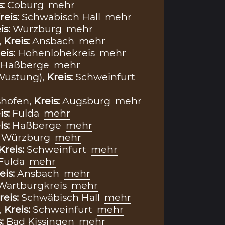
s:
Coburg
mehr
reis:
Schwäbisch Hall
mehr
is:
Würzburg
mehr
,
Kreis:
Ansbach
mehr
eis:
Hohenlohekreis
mehr
Haßberge
mehr
Wüstung),
Kreis:
Schweinfurt
shofen,
Kreis:
Augsburg
mehr
is:
Fulda
mehr
is:
Haßberge
mehr
:
Würzburg
mehr
Kreis:
Schweinfurt
mehr
Fulda
mehr
eis:
Ansbach
mehr
Wartburgkreis
mehr
reis:
Schwäbisch Hall
mehr
,
Kreis:
Schweinfurt
mehr
s:
Bad Kissingen
mehr