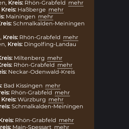
en,
Kreis:
Rhön-Grabfeld
mehr
,
Kreis:
Haßberge
mehr
is:
Mainingen
mehr
reis:
Schmalkalden-Meiningen
,
Kreis:
Rhön-Grabfeld
mehr
en,
Kreis:
Dingolfing-Landau
Kreis:
Miltenberg
mehr
reis:
Rhön-Grabfeld
mehr
is:
Neckar-Odenwald-Kreis
s:
Bad Kissingen
mehr
eis:
Rhön-Grabfeld
mehr
,
Kreis:
Würzburg
mehr
reis:
Schmalkalden-Meiningen
Kreis:
Rhön-Grabfeld
mehr
reis:
Main-Spessart
mehr