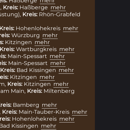
eis:
Haßberge
mehr
,
Kreis:
Haßberge
mehr
stung),
Kreis:
Rhön-Grabfeld
Kreis:
Hohenlohekreis
mehr
reis:
Würzburg
mehr
s:
Kitzingen
mehr
Kreis:
Wartburgkreis
mehr
is:
Main-Spessart
mehr
is:
Main-Spessart
mehr
Kreis:
Bad Kissingen
mehr
eis:
Kitzingen
mehr
im,
Kreis:
Kitzingen
mehr
 am Main,
Kreis:
Miltenberg
reis:
Bamberg
mehr
,
Kreis:
Main-Tauber-Kreis
mehr
reis:
Hohenlohekreis
mehr
Bad Kissingen
mehr