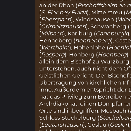
an der Rhön (
Bischoffshaim an 
(
S. Flor bey Fulda
), Mittelstreu (
Mi
(
Eberspach
), Windshausen (
Win
(
Grimoltzhausen
), Schwanberg (
(
Milbach
), Karlburg (
Carleburgk
)
Henneberg (
hennenberg
), Castel
(
Werthaim
), Hohenlohe (
Hoenlo
(
Rosperg
), Höhberg (
Hoenberg
)
allein dem Bischof zu Würzbur
unterstehen, auch nicht dem Off
Geistlichen Gericht. Der Bischo
Übertragung von kirchlichen P
inne. Außerdem entspricht der D
hat das Privileg zum Betreiben 
Archdiakonat, einen Dompfarrer
Orte sind inbegriffen: Mosbach (
Schloss Steckelberg (
Steckelber
(
Leutershausen
), Geslau (
Gesler
)