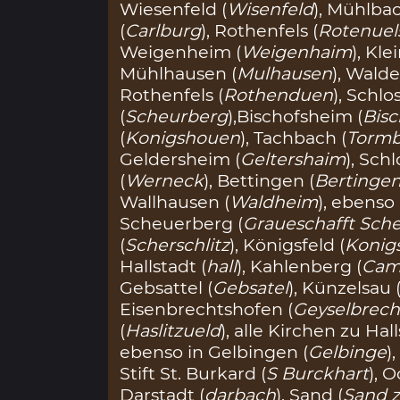
Wiesenfeld (
Wisenfeld
), Mühlbac
(
Carlburg
), Rothenfels (
Rotenuel
Weigenheim (
Weigenhaim
), Kl
Mühlhausen (
Mulhausen
), Wald
Rothenfels (
Rothenduen
), Schl
(
Scheurberg
),Bischofsheim (
Bis
(
Konigshouen
), Tachbach (
Torm
Geldersheim (
Geltershaim
), Sch
(
Werneck
), Bettingen (
Bertinge
Wallhausen (
Waldheim
), ebenso
Scheuerberg (
Graueschafft Sch
(
Scherschlitz
), Königsfeld (
Konig
Hallstadt (
hall
), Kahlenberg (
Cam
Gebsattel (
Gebsatel
), Künzelsau 
Eisenbrechtshofen (
Geyselbrech
(
Haslitzueld
), alle Kirchen zu Hall
ebenso in Gelbingen (
Gelbinge
)
Stift St. Burkard (
S Burckhart
), 
Darstadt (
darbach
), Sand (
Sand z