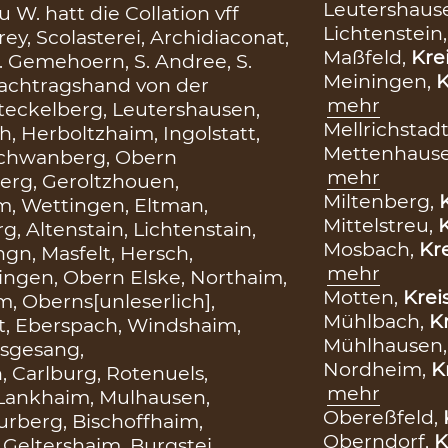
Leutershaus
 W. hatt die Collation vff
Lichtenstein
, Scolasterei, Archidiaconat,
Maßfeld,
Kre
S. Gemehoern, S. Andree, S.
Meiningen,
K
achtragshand von der
mehr
 Steckelberg, Leutershausen,
Mellrichstadt
, Herboltzhaim, Ingolstatt,
Mettenhaus
 Schwanberg, Obern
mehr
erg, Geroltzhouen,
Miltenberg,
m, Wettingen, Eltman,
Mittelstreu,
K
g, Altenstain, Lichtenstain,
Mosbach,
Kre
gn, Masfelt, Hersch,
mehr
ingen, Obern Elske, Northaim,
Motten,
Krei
, Oberns[unleserlich],
Mühlbach,
Kr
t, Eberspach, Windshaim,
Mühlhausen
nsgesang,
Nordheim,
K
 Carlburg, Rotenuels,
mehr
Lankhaim, Mulhausen,
Obereßfeld,
rberg, Bischoffhaim,
Oberndorf,
K
Geltershaim, Burgstei,