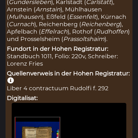
(
Gundersleben
), Karlstadt (
Carlstatt
),
Arnstein (
Arnstain
), Mühlhausen
(
Mulhausen
), Eßfeld (
Essenfelt
), Kürnach
(
Curnach
), Reichenberg (
Reichenberg
),
Apfelbach (
Effelrach
), Rothof (
Rudhoffen
)
und Prosselsheim (
Prassoltshaim
).
Fundort in der Hohen Registratur:
Standbuch 1011, Folio: 220v, Schreiber:
Lorenz Fries
Quellenverweis in der Hohen Registratur:
Liber 4 contractuum Rudolfi f. 292
Digitalisat: