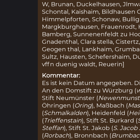
W, Brunan, Duckelhausen, Jlmwa
Schontal, Kaishaim, Bildhausen G
Himmelpforten, Schonaw, Bullig
Margkburghausen, Frauenrodt, H
Bamberg, Sunnenenfeldt zu Hoch
Gnadenthal, Clara stella, Cister
Geogen thal, Lankhaim, Grumbach
Sultz, Hausten, Schefershaim, D
vffn duenig waldt, Reuerin]
Kommentar:
Es ist kein Datum angegeben. D
An den Domstift zu Würzburg (
w
Stift Neumünster (
Newenmunst
Öhringen (
Oring
), Maßbach (
Mas
(
Schmalkalden
), Heidenfeld (
Hei
(
Trieffenstain
), Stift St. Burkard (
Steffan
), Stift St. Jakob (
S. Jacob
(
Rorbach
), Bronnbach (
Brumbac