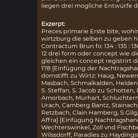
liegen drei mögliche Entwürfe de
Exzerpt:
Preces primarie Erste bite, wohi
wirtzburg die selben zu geben hat
Contractum Brun fo: 134 : 135 : 1
12 drei form oder concept wie 
gleichen ein concept registrirt da
178 [Einfügung der Nachtragsha
domstifft zu Wirtz: Haug, Newe
Masbach, Schmalkalden, Heidenuel
S. Steffan, S. Jacob zu Schotten
Amorbach, Murhart, Schluchtern
Urach, Camberg Bantz, Stainach,
Retzbach, Clain Hamberg, S Gilg,
Affra] [Einfügung Nachtragshand
Wechterswinkel, Zoll vnd Fischbe
Wilssdorff, Paradies zu Hayding