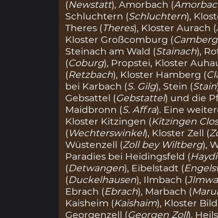
(
Newstatt
), Amorbach (
Amorbac
Schluchtern (
Schluchtern
), Klo
Theres (
Theres
), Kloster Aurach (
Kloster Großcomburg (
Camberg
Steinach am Wald (
Stainach
), Ro
(
Coburg
), Propstei, Kloster Auha
(
Retzbach
), Kloster Hamberg (
Cl
bei Karbach (
S. Gilg
), Stein (
Stain
Gebsattel (
Gebstattel
) und die P
Maidbronn (
S. Affra
). Eine weit
Kloster Kitzingen (
Kitzingen Clo
(
Wechterswinkel
), Kloster Zell (
Zo
Wüstenzell (
Zoll bey Wiltberg
), 
Paradies bei Heidingsfeld (
Haydi
(
Detwangen
), Eibelstadt (
Engels
(
Duckelhausen
), Ilmbach (
Jlmwa
Ebrach (
Ebrach
), Marbach (
Maru
Kaisheim (
Kaishaim
), Kloster Bi
Georgenzell (
Georgen Zoll
), Hei