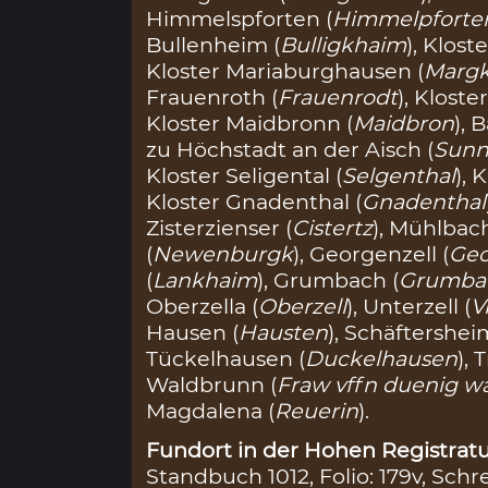
Himmelspforten (
Himmelpforte
Bullenheim (
Bulligkhaim
), Klost
Kloster Mariaburghausen (
Marg
Frauenroth (
Frauenrodt
), Kloste
Kloster Maidbronn (
Maidbron
), 
zu Höchstadt an der Aisch (
Sunn
Kloster Seligental (
Selgenthal
), 
Kloster Gnadenthal (
Gnadenthal
Zisterzienser (
Cistertz
), Mühlbach
(
Newenburgk
), Georgenzell (
Geo
(
Lankhaim
), Grumbach (
Grumba
Oberzella (
Oberzell
), Unterzell (
V
Hausen (
Hausten
), Schäftershei
Tückelhausen (
Duckelhausen
), 
Waldbrunn (
Fraw vffn duenig w
Magdalena (
Reuerin
).
Fundort in der Hohen Registratu
Standbuch 1012, Folio: 179v, Schr