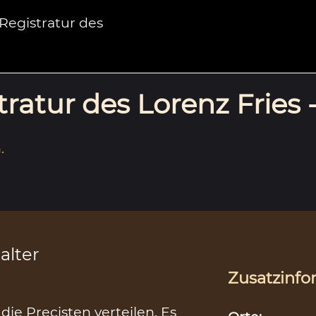
egistratur des
ratur des Lorenz Fries 
.
alter
Zusatzinfo
ie Precisten verteilen. Es