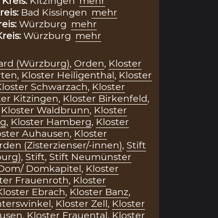
,
Kreis:
Kitzingen
mehr
reis:
Bad Kissingen
mehr
reis:
Würzburg
mehr
Kreis:
Würzburg
mehr
kard (Würzburg)
,
Orden
,
Kloster
rten
,
Kloster Heiligenthal
,
Kloster
Kloster Schwarzach
,
Kloster
ter Kitzingen
,
Kloster Birkenfeld
,
,
Kloster Waldbrunn
,
Kloster
rg
,
Kloster Hamberg
,
Kloster
oster Auhausen
,
Kloster
rden (Zisterzienser/-innen)
,
Stift
urg)
,
Stift
,
Stift Neumünster
Dom/ Domkapitel
,
Kloster
ter Frauenroth
,
Kloster
Kloster Ebrach
,
Kloster Banz
,
hterswinkel
,
Kloster Zell
,
Kloster
usen
,
Kloster Frauental
,
Kloster