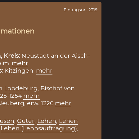
Eintragsnr.: 2319
rmationen
m,
Kreis:
Neustadt an der Aisch-
eim
mehr
s:
Kitzingen
mehr
 Lobdeburg, Bischof von
25-1254
mehr
euberg, erw. 1226
mehr
ausen
,
Güter
,
Lehen
,
Lehen
,
Lehen (Lehnsauftragung)
,