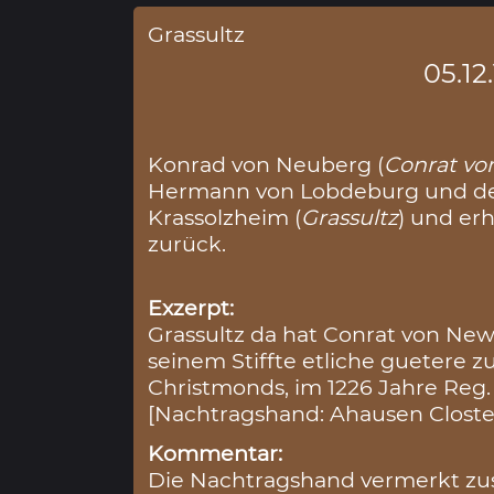
Grassultz
05.12
Konrad von Neuberg (
Conrat v
Hermann von Lobdeburg und dem 
Krassolzheim (
Grassultz
) und erh
zurück.
Exzerpt:
Grassultz da hat Conrat von N
seinem Stiffte etliche guetere 
Christmonds, im 1226 Jahre Reg. I
[Nachtragshand: Ahausen Closter
Kommentar:
Die Nachtragshand vermerkt zus