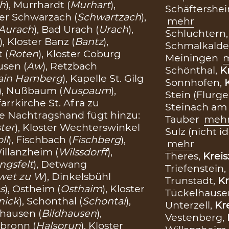
h
), Murrhardt (
Murhart
),
Schäftershe
ster Schwarzach (
Schwartzach
),
mehr
Aurach
), Bad Urach (
Urach
),
Schluchtern
), Kloster Banz (
Bantz
),
Schmalkalde
t (
Roten
), Kloster Coburg
Meiningen
usen (
Aw
), Retzbach
Schönthal,
K
ain Hamberg
), Kapelle St. Gilg
Sonnhofen,
), Nußbaum (
Nuspaum
),
Stein (Flurg
farrkirche St. Afra zu
Steinach am
ere Nachtragshand fügt hinzu:
Tauber
meh
ster
), Kloster Wechterswinkel
Sulz (nicht id
ll
), Fischbach (
Fischberg
),
mehr
Willanzheim (
Wilssdorff
),
Theres,
Kreis
ngsfelt
), Detwang
Triefenstein,
wet zu W
), Dinkelsbühl
Trunstadt,
Kr
s
), Ostheim (
Osthaim
), Kloster
Tückelhause
nick
), Schönthal (
Schontal
),
Unterzell,
Kr
ldhausen (
Bildhausen
),
Vestenberg,
lsbronn (
Halsprun
), Kloster