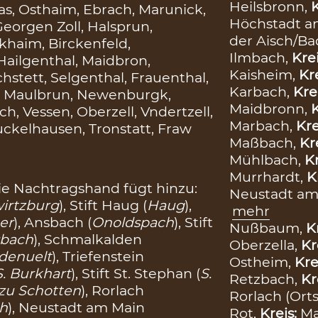
Heilsbronn,
K
s, Osthaim, Ebrach, Marunick,
Höchstadt an
eorgen Zoll, Halsprun,
der Aisch/B
khaim, Birckenfeld,
Ilmbach,
Kre
ailgenthal, Maidbron,
Kaisheim,
Kr
stett, Selgenthal, Frauenthal,
Karbach,
Kre
tz, Maulbrun, Newenburgk,
Maidbronn,
K
, Vessen, Oberzell, Vndertzell,
Marbach,
Kre
uckelhausen, Tronstatt, Fraw
Maßbach,
Kr
Mühlbach,
Kr
Murrhardt,
K
ie Nachtragshand fügt hinzu:
Neustadt am
irtzburg
), Stift Haug (
Haug
),
mehr
er
), Ansbach (
Onoldspach
), Stift
Nußbaum,
K
bach
), Schmalkalden
Oberzella,
Kr
denuelt
), Triefenstein
Ostheim,
Kre
S. Burkhart
), Stift St. Stephan (
S.
Retzbach,
Kr
 zu Schotten
), Rorlach
Rorlach (Orts
h
), Neustadt am Main
Rot,
Kreis:
Ma