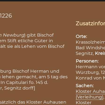
.1226
Zusatzinfo
on Newburg
) gibt Bischof
Orte:
Stift etliche Güter in
Krassolzhei
ält sie als Lehen vom Bischof
Bad Windsh
Segnitz,
Krei
Personen:
Hermann von
ewburg Bischof Herman und
Würzburg, 12
zu lehen gemacht, am 5 tag des
Konrad von N
n Capitulari fo. 145 d.
Sachen:
, Segnitz dorff]
Kloster Auh
(Verleihung)
ätzlich das Kloster Auhausen
Kloster