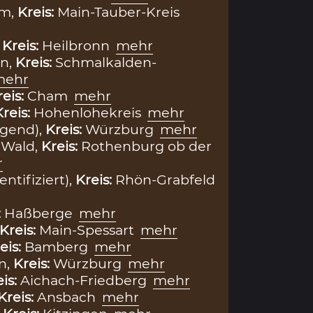
im,
Kreis:
Main-Tauber-Kreis
,
Kreis:
Heilbronn
mehr
n,
Kreis:
Schmalkalden-
mehr
reis:
Cham
mehr
Kreis:
Hohenlohekreis
mehr
egend),
Kreis:
Würzburg
mehr
 Wald,
Kreis:
Rothenburg ob der
r
entifiziert),
Kreis:
Rhön-Grabfeld
:
Haßberge
mehr
Kreis:
Main-Spessart
mehr
eis:
Bamberg
mehr
n,
Kreis:
Würzburg
mehr
eis:
Aichach-Friedberg
mehr
Kreis:
Ansbach
mehr