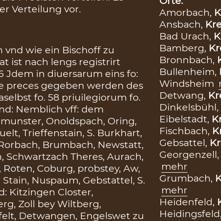
Orte:
r Verteilung vor.
Amorbach,
K
Ansbach,
Kre
Bad Urach,
K
Bamberg,
Kr
n vnd wie ein Bischoff zu
Bronnbach,
 ist nach lengs registrirt
Bullenheim,
36 Jdem in diuersarum eins fo:
Windsheim
die preces gegeben werden des
Detwang,
Kr
selbst fo. 58 priuilegiorum fo.
Dinkelsbühl,
nd: Nemblich vff: dem
Eibelstadt,
Kr
nmunster, Onoldspach, Oring,
Fischbach,
K
t, Trieffenstain, S. Burkhart,
Gebsattel,
Kr
, Rorbach, Brumbach, Newstatt,
Georgenzell
, Schwartzach Theres, Aurach,
mehr
 Roten, Coburg, probstey, Aw,
Grumbach,
K
 Stain, Nuspaum, Gebstattel, S.
mehr
: Kitzingen Closter,
Heidenfeld,
rg, Zoll bey Wiltberg,
Heidingsfeld
sfelt, Detwangen, Engelswet zu