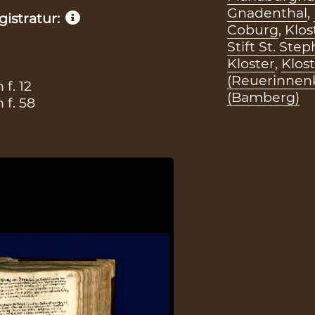
Gnadenthal
,
istratur:
Coburg
,
Klos
Stift St. St
Kloster
,
Klos
(Reuerinnenk
f. 12
(Bamberg)
f. 58