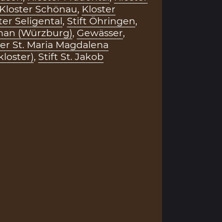
Kloster Schönau
,
Kloster
ter Seligental
,
Stift Öhringen
,
ephan (Würzburg)
,
Gewässer
,
ter St. Maria Magdalena
loster)
,
Stift St. Jakob