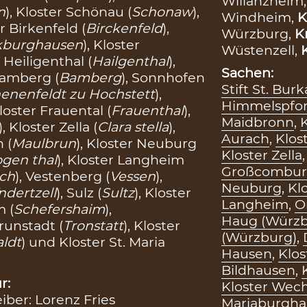
Willanzheim
n
), Kloster Schönau (
Schonaw
),
Windheim,
K
er Birkenfeld (
Birckenfeld
),
Würzburg,
K
kburghausen
), Kloster
Wüstenzell,
r Heiligenthal (
Hailgenthal
),
Sachen:
Bamberg (
Bamberg
), Sonnhofen
Stift St. Bur
enenfeldt zu Hochstett
),
Himmelspfo
Kloster Frauental (
Frauenthal
),
Maidbronn
,
), Kloster Zella (
Clara stella
),
Aurach
,
Klos
 (
Maulbrun
), Kloster Neuburg
Kloster Zella
gen thal
), Kloster Langheim
Großcombu
ch
), Vestenberg (
Vessen
),
Neuburg
,
Kl
ndertzell
), Sulz (
Sultz
), Kloster
Langheim
,
O
m (
Schefershaim
),
Haug (Würzb
Trunstadt (
Tronstatt
), Kloster
(Würzburg)
,
aldt
) und Kloster St. Maria
Hausen
,
Klos
Bildhausen
,
r:
Kloster Wec
eiber: Lorenz Fries
Mariaburgha