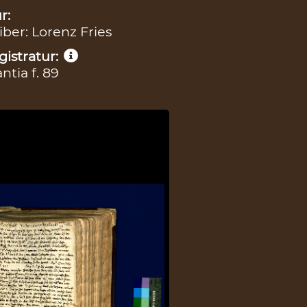
r:
iber: Lorenz Fries
istratur:
tia f. 89