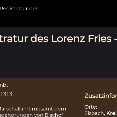
egistratur des
ratur des Lorenz Fries 
.
mbt
1313
Zusatzinfo
Orte:
 Marschallamt mitsamt dem
Elsbach,
Krei
Zugehörungen von Bischof