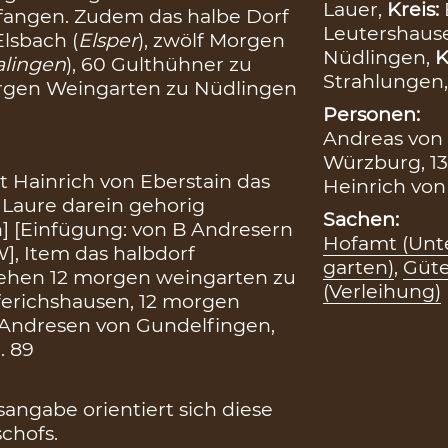
Lauer,
Kreis:
angen. Zudem das halbe Dorf
Leutershaus
lsbach (
Elsper
), zwölf Morgen
Nüdlingen,
K
alingen
), 60 Gulthühner zu
Strahlungen
rgen Weingarten zu Nüdlingen
Personen:
Andreas von 
Würzburg, 13
t Hainrich von Eberstain das
Heinrich von 
Laure darein gehorig
Sachen:
n] [Einfügung: von B Andresern
Hofamt (Unte
W], Item das halbdorf
garten)
,
Güte
 lehen 12 morgen weingarten zu
(Verleihung)
ferichshausen, 12 morgen
 Andresen von Gundelfingen,
. 89
ngabe orientiert sich diese
chofs.