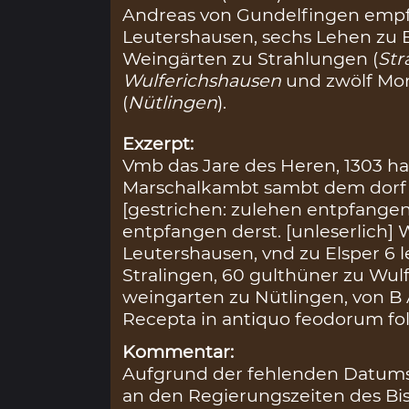
Andreas von Gundelfingen empf
Leutershausen, sechs Lehen zu E
Weingärten zu Strahlungen (
Str
Wulferichshausen
und zwölf Mo
(
Nütlingen
).
Exzerpt:
Vmb das Jare des Heren, 1303 ha
Marschalkambt sambt dem dorf 
[gestrichen: zulehen entpfange
entpfangen derst. [unleserlich] 
Leutershausen, vnd zu Elsper 6
Stralingen, 60 gulthüner zu Wul
weingarten zu Nütlingen, von B
Recepta in antiquo feodorum fol
Kommentar:
Aufgrund der fehlenden Datumsa
an den Regierungszeiten des Bis