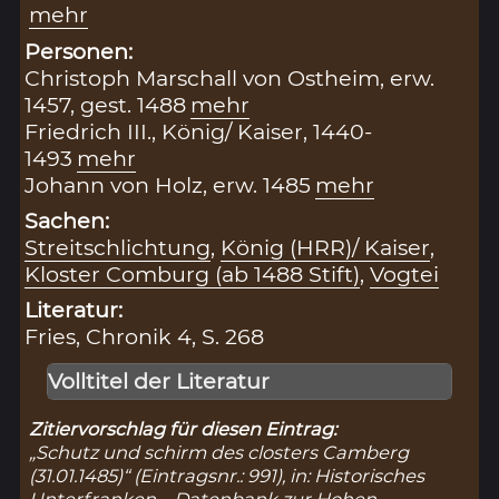
mehr
Personen:
Christoph Marschall von Ostheim, erw.
1457, gest. 1488
mehr
Friedrich III., König/ Kaiser, 1440-
1493
mehr
Johann von Holz, erw. 1485
mehr
Sachen:
Streitschlichtung
,
König (HRR)/ Kaiser
,
Kloster Comburg (ab 1488 Stift)
,
Vogtei
Literatur:
Fries, Chronik 4, S. 268
Volltitel der Literatur
Zitiervorschlag für diesen Eintrag:
„Schutz und schirm des closters Camberg
(31.01.1485)“ (Eintragsnr.: 991), in: Historisches
Unterfranken – Datenbank zur Hohen