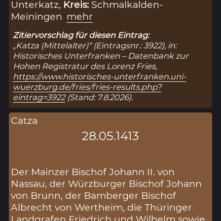
Unterkatz,
Kreis:
Schmalkalden-
Meiningen
mehr
Zitiervorschlag für diesen Eintrag:
„Katza (Mittelalter)“ (Eintragsnr.: 3922), in:
Historisches Unterfranken – Datenbank zur
Hohen Registratur des Lorenz Fries,
https://www.historisches-unterfranken.uni-
wuerzburg.de/fries/fries-results.php?
eintrag=3922
(Stand: 7.8.2026).
Catza
28.05.1413
Der Mainzer Bischof Johann II. von
Nassau, der Würzburger Bischof Johann
von Brunn, der Bamberger Bischof
Albrecht von Wertheim, die Thüringer
Landgrafen Friedrich und Wilhelm sowie