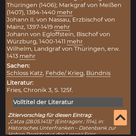
Thüringen (1406); Markgraf von Meißen
(1407), 1384-1440
mehr
Johann II. von Nassau, Erzbischof von
Mainz, 1397-1419
mehr
Johann von Egloffstein, Bischof von
Würzburg, 1400-1411
mehr
Wilhelm, Landgraf von Thüringen, erw.
1413
mehr
Sachen:
Schloss Katz
,
Fehde/ Krieg
,
Bündnis
Literatur:
Fries, Chronik 3, S. 125f.
Volltitel der Literatur
Zitiervorschlag für diesen Eintrag:
„Catza (28.05.1413)“ (Eintragsnr.: 1114), in:
Historisches Unterfranken – Datenbank zur
Hohen Registratur des Lorenz Fries,