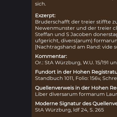
sich.
Exzerpt:
Bruderschafft der treier stifft
Newenmunster und der treier clo
Steffan und S Jacoben donersta
ufgericht, divers(arum) formarum 
[Nachtragshand am Rand: vide su
Kommentar:
Or.: StA Würzburg, W.U. 15/191 un
Fundort in der Hohen Registratu
Standbuch 1011, Folio: 156v, Schre
Quellenverweis in der Hohen Reg
Liber diversarum formarum Lauren
Moderne Signatur des Quellenve
StA Würzburg, ldf 24, S. 265