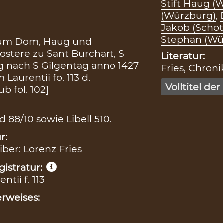
Stift Haug (
(Würzburg)
,
Jakob (Schot
Stephan (Wü
e zum Dom, Haug und
stere zu Sant Burchart, S
Literatur:
g nach S Gilgentag anno 1427
Fries, Chronik
Laurentii fo. 113 d.
Volltitel der
b fol. 102]
d 88/10 sowie Libell 510.
r:
iber: Lorenz Fries
istratur:
tii f. 113
rweises: