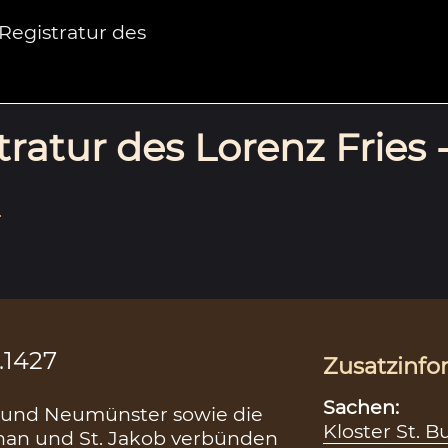
egistratur des
ratur des Lorenz Fries 
.
.1427
Zusatzinfo
Sachen:
g und Neumünster sowie die
Kloster St. B
ephan und St. Jakob verbünden