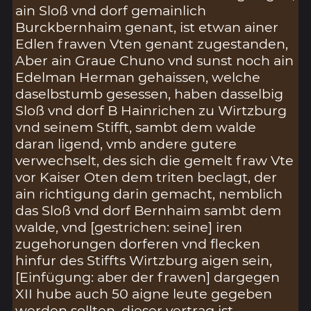
ain Sloß vnd dorf gemainlich
Burckbernhaim genant, ist etwan ainer
Edlen frawen Vten genant zugestanden,
Aber ain Graue Chuno vnd sunst noch ain
Edelman Herman gehaissen, welche
daselbstumb gesessen, haben dasselbig
Sloß vnd dorf B Hainrichen zu Wirtzburg
vnd seinem Stifft, sambt dem walde
daran ligend, vmb andere gutere
verwechselt, des sich die gemelt fraw Vte
vor Kaiser Oten dem triten beclagt, der
ain richtigung darin gemacht, nemblich
das Sloß vnd dorf Bernhaim sambt dem
walde, vnd [gestrichen: seine] iren
zugehorungen dorferen vnd flecken
hinfur des Stiffts Wirtzburg aigen sein,
[Einfügung: aber der frawen] dargegen
XII hube auch 50 aigne leute gegeben
werden sollten, dieser vertrag ist