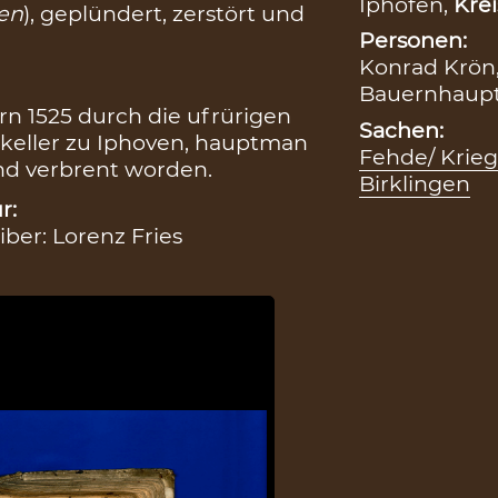
Iphofen,
Krei
en
), geplündert, zerstört und
Personen:
Konrad Krön,
Bauernhaupt
ern 1525 durch die ufrürigen
Sachen:
 keller zu Iphoven, hauptman
Fehde/ Krieg
nd verbrent worden.
Birklingen
r:
iber: Lorenz Fries