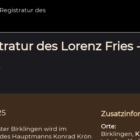
egistratur des
ratur des Lorenz Fries 
.
25
Zusatzinfo
Orte:
ter Birklingen wird im
Birklingen,
K
g des Hauptmanns Konrad Krön