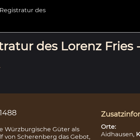
egistratur des
ratur des Lorenz Fries 
.
.1488
Zusatzinfo
Orte:
e Würzburgische Güter als
Aidhausen,
K
lf von Scherenberg das Gebot,