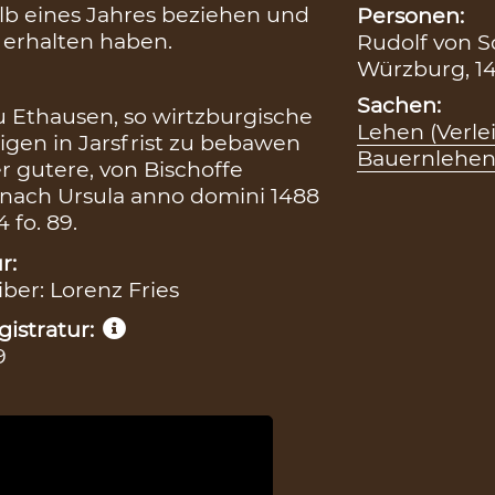
alb eines Jahres beziehen und
Personen:
 erhalten haben.
Rudolf von S
Würzburg, 1
Sachen:
u Ethausen, so wirtzburgische
Lehen (Verle
igen in Jarsfrist zu bebawen
Bauernlehen
r gutere, von Bischoffe
nach Ursula anno domini 1488
 fo. 89.
r:
iber: Lorenz Fries
istratur:
9