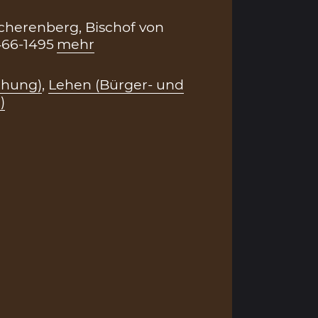
cherenberg, Bischof von
466-1495
mehr
ihung)
,
Lehen (Bürger- und
)