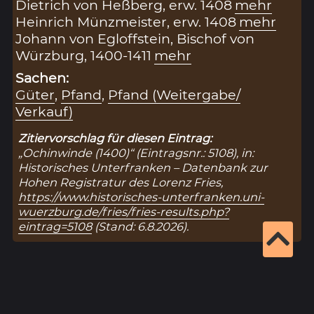
Dietrich von Heßberg, erw. 1408
mehr
Heinrich Münzmeister, erw. 1408
mehr
Johann von Egloffstein, Bischof von
Würzburg, 1400-1411
mehr
Sachen:
Güter
,
Pfand
,
Pfand (Weitergabe/
Verkauf)
Zitiervorschlag für diesen Eintrag:
„Ochinwinde (1400)“ (Eintragsnr.: 5108), in:
Historisches Unterfranken – Datenbank zur
Hohen Registratur des Lorenz Fries,
https://www.historisches-unterfranken.uni-
wuerzburg.de/fries/fries-results.php?
eintrag=5108
(Stand: 6.8.2026).
Ergebnisseite 1 von 1