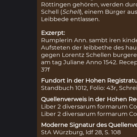
Röttingen gehören, werden dur
Schell (
Schell
), einem Bürger aus
Leibbede entlassen.
Exzerpt:
Rumplerin Ann. sambt iren kind
Aufsteten der leibbethe des ha
gegen Lorentz Schellen burgere
am tag Juliane Anno 1542. Recept
37f
Fundort in der Hohen Registratu
Standbuch 1012, Folio: 43r, Schre
Quellenverweis in der Hohen Reg
Liber 2 diversarum formarum Con
Liber 2 diversarum formarum Con
Moderne Signatur des Quellenve
StA Würzburg, ldf 28, S. 108