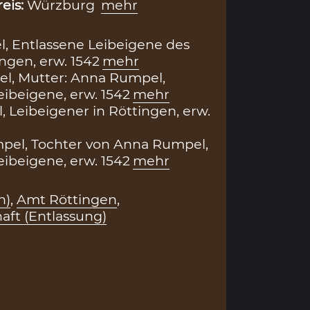
reis:
Würzburg
mehr
, Entlassene Leibeigene des
ngen, erw. 1542
mehr
l, Mutter: Anna Rumpel,
eibeigene, erw. 1542
mehr
, Leibeigener in Röttingen, erw.
pel, Tochter von Anna Rumpel,
eibeigene, erw. 1542
mehr
h)
,
Amt Röttingen
,
aft (Entlassung)