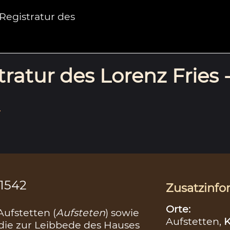
egistratur des
ratur des Lorenz Fries 
.
.1542
Zusatzinfo
Orte:
 Aufstetten (
Aufsteten
) sowie
Aufstetten,
K
die zur Leibbede des Hauses