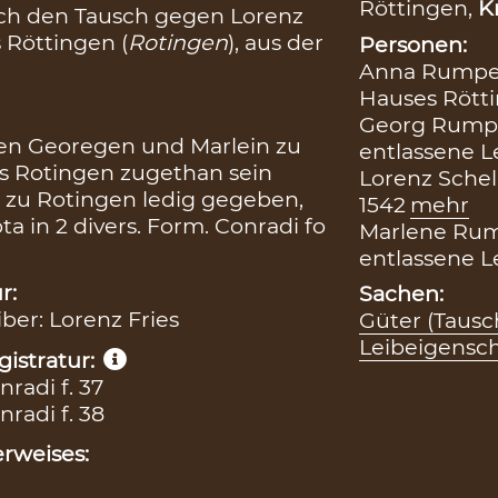
Röttingen,
K
ch den Tausch gegen Lorenz
 Röttingen (
Rotingen
), aus der
Personen:
Anna Rumpel
Hauses Rötti
Georg Rumpe
en Georegen und Marlein zu
entlassene L
us Rotingen zugethan sein
Lorenz Schell
 zu Rotingen ledig gegeben,
1542
mehr
a in 2 divers. Form. Conradi fo
Marlene Rum
entlassene L
r:
Sachen:
iber: Lorenz Fries
Güter (Tausc
Leibeigensch
istratur:
radi f. 37
radi f. 38
rweises: