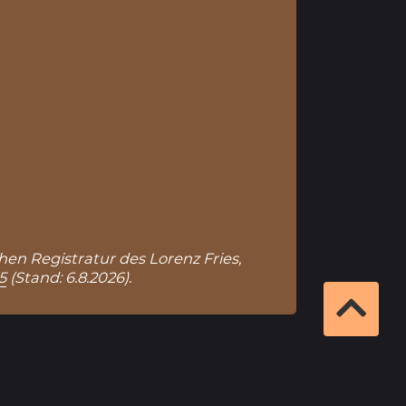
ohen Registratur des Lorenz Fries,
5
(Stand: 6.8.2026).