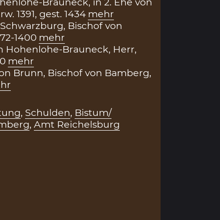
enlohe-Brauneck, in 2. Ehe von
w. 1391, gest. 1434
mehr
Schwarzburg, Bischof von
372-1400
mehr
on Hohenlohe-Brauneck, Herr,
90
mehr
on Brunn, Bischof von Bamberg,
hr
htung
,
Schulden
,
Bistum/
amberg
,
Amt Reichelsburg