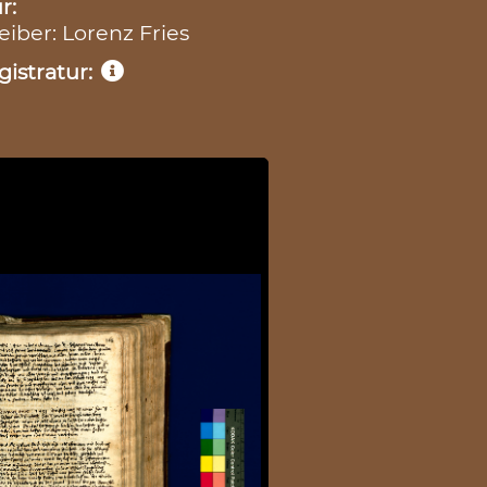
r:
eiber: Lorenz Fries
istratur: