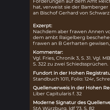
Forderungen auf dem Amt Reich
hat, verweist sie der Bamberge
an Bischof Gerhard von Schwarz
Exzerpt:
Nachdem aber frawen Annen von
dem ambt Raigelberg beschehen
frawen an B Gerharten gewisen, A
Kommentar:
Vgl. Fries, Chronik 3, S. 31. Vgl. M
S. 322 zu zwei Schiedssprüchen.
Fundort in der Hohen Registratu
Standbuch 1011, Folio: 124r, Schre
Quellenverweis in der Hohen Reg
Liber Capitularis f. 32
Moderne Signatur des Quellenve
StA Würzburg, ldf 73, S. 82