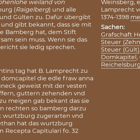
Weinsberg, er
ohenlohe weiland von
Lamprecht v
burg (
Raigelberg
) und alle
1374-1398
me
und Gülten zu. Dafür übergibt
und gibt bekannt, dass sie mit
Sachen:
he Bamberg hat, dem Stift
Grafschaft 
am sein muss. Wenn sie das
Steuer (Zehn
ericht sie ledig sprechen.
Steuer (Gült)
Domkapitel
,
Reichelsbur
ntins tag hat B. Lamprecht zu
 domcapitel die edle fraw anna
neck geweist mit der vesten
ffern, guttern zehenden vnd
t zu meigen gab bekant das sie
ren rechten so bamberg darzu
t wurtzburg zugerarten vnd
ethan hat das wurtzburg
in Recepta Capitulari fo. 32