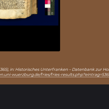
: 5365), in: Historisches Unterfranken – Datenbank zur H
n.uni-wuerzburg.de/fries/fries-results.php?eintrag=536
Ergebnisseite 1 von 1