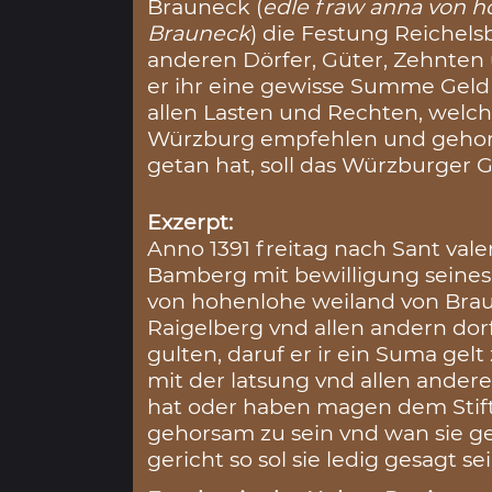
Brauneck (
edle fraw anna von h
Brauneck
) die Festung Reichels
anderen Dörfer, Güter, Zehnten 
er ihr eine gewisse Summe Geld 
allen Lasten und Rechten, welc
Würzburg empfehlen und gehors
getan hat, soll das Würzburger G
Exzerpt:
Anno 1391 freitag nach Sant vale
Bamberg mit bewilligung seines
von hohenlohe weiland von Brau
Raigelberg vnd allen andern dor
gulten, daruf er ir ein Suma gel
mit der latsung vnd allen ande
hat oder haben magen dem Stif
gehorsam zu sein vnd wan sie g
gericht so sol sie ledig gesagt se