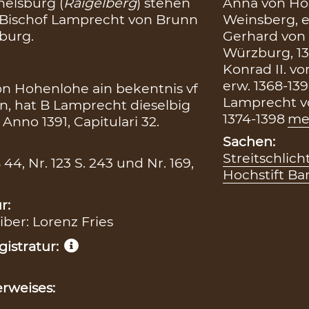
Anna von Hoh
elsburg (
Raigelberg
) stehen
Weinsberg, er
r Bischof Lamprecht von Brunn
Gerhard von 
burg.
Würzburg, 1
Konrad II. v
erw. 1368-13
 Hohenlohe ain bekentnis vf
Lamprecht v
, hat B Lamprecht dieselbig
1374-1398
me
nno 1391, Capitulari 32.
Sachen:
Streitschlic
B 44, Nr. 123 S. 243 und Nr. 169,
Hochstift B
r:
iber: Lorenz Fries
istratur:
rweises: