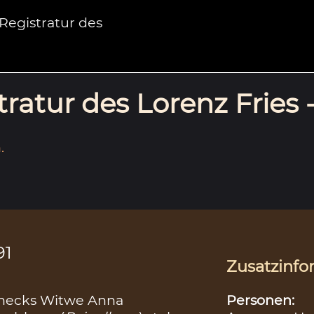
egistratur des
ratur des Lorenz Fries 
.
91
Zusatzinfo
Personen:
necks Witwe Anna