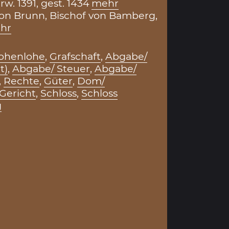
w. 1391, gest. 1434
mehr
on Brunn, Bischof von Bamberg,
hr
Hohenlohe
,
Grafschaft
,
Abgabe/
t)
,
Abgabe/ Steuer
,
Abgabe/
,
Rechte
,
Güter
,
Dom/
Gericht
,
Schloss
,
Schloss
g