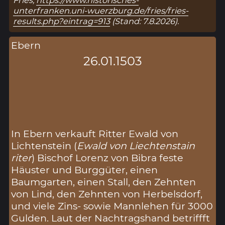
Fries,
https://www.historisches-
unterfranken.uni-wuerzburg.de/fries/fries-
results.php?eintrag=913
(Stand: 7.8.2026).
Ebern
26.01.1503
In Ebern verkauft Ritter Ewald von
Lichtenstein (
Ewald von Liechtenstain
riter
) Bischof Lorenz von Bibra feste
Häuster und Burggüter, einen
Baumgarten, einen Stall, den Zehnten
von Lind, den Zehnten von Herbelsdorf,
und viele Zins- sowie Mannlehen für 3000
Gulden. Laut der Nachtragshand betriffft