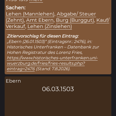
Sachen:
Lehen (Mannlehen)
,
Abgabe/ Steuer
(Zehnt)
,
Amt Ebern
,
Burg (Burggut)
,
Kauf/
Verkauf
,
Lehen (Zinslehen)
Zitiervorschlag für diesen Eintrag:
„Ebern (26.01.1503)“ (Eintragsnr.: 2476), in:
Historisches Unterfranken – Datenbank zur
Hohen Registratur des Lorenz Fries,
https://www.historisches-unterfranken.uni-
wuerzburg.de/fries/fries-results.php?
eintrag=2476
(Stand: 7.8.2026).
Ebern
06.03.1503