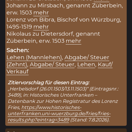
Johann zu Mirsbach, genannt Züberbein,
erw. 1503
mehr
Lorenz von Bibra, Bischof von Würzburg,
1495-1519
mehr
Nikolaus zu Dietersdorf, genannt
Züberbein, erw. 1503
mehr
Sachen:
Lehen (Mannlehen)
,
Abgabe/ Steuer
(Zehnt)
,
Abgabe/ Steuer
,
Lehen
,
Kauf/
Verkauf
Zitiervorschlag für diesen Eintrag:
„Herbelsdorf (26.01.1503/13.11.1503)“ (Eintragsnr.:
3489), in: Historisches Unterfranken –
Datenbank zur Hohen Registratur des Lorenz
Fries,
https://www.historisches-
unterfranken.uni-wuerzburg.de/fries/fries-
results.php?eintrag=3489
(Stand: 7.8.2026).