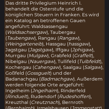
Das dritte Privilegium Heinrich I.
behandelt die Osterstufe und die
königlichen Steuern in Franken. Es wird
ein Katalog an betroffenen Gauen
angeführt: Waldsassengau
(
Waldsachsergaw
), Taubergau
(
Taubengaw
), Rangau (
Rangaw
),
(
Weingarteneib
), Hassgau (
hassgaw
),
Jagstgau (
Jagstgaw
), Iffgau (
Jphigaw
),
Murrgau (
Mulgaw
), Grabfeld (
Graffelt
),
Nibelgau (
Nauergaw
), Tullifeld (
Tulbfeldt
),
Kochergau (
Cahengaw
), Saalgau (
Salgaw
),
Goßfeld (
Gossguelt
) und der
Badanachgau (
Badmachgaw
). Außerdem
werden folgende Orte angeführt:
Ingelheim (
Jngelhaim
), Rinderfeld
(
Rinduelt
), Rudendorf (
Rudeshoffen
),
Kreuzthal (
Creutznach
), Bernroth
(
Bernhaimb
), Irmelshausen (
Jmmenstatt
),