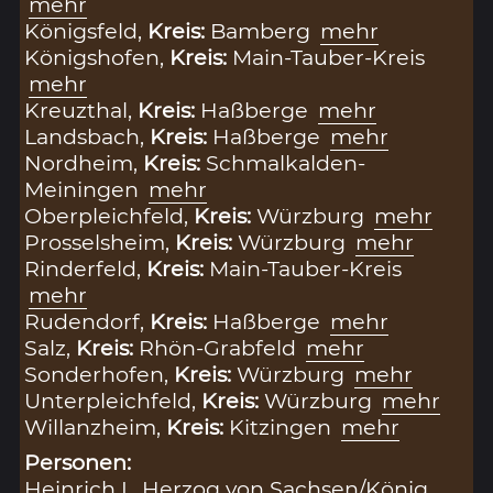
mehr
Königsfeld,
Kreis:
Bamberg
mehr
Königshofen,
Kreis:
Main-Tauber-Kreis
mehr
Kreuzthal,
Kreis:
Haßberge
mehr
Landsbach,
Kreis:
Haßberge
mehr
Nordheim,
Kreis:
Schmalkalden-
Meiningen
mehr
Oberpleichfeld,
Kreis:
Würzburg
mehr
Prosselsheim,
Kreis:
Würzburg
mehr
Rinderfeld,
Kreis:
Main-Tauber-Kreis
mehr
Rudendorf,
Kreis:
Haßberge
mehr
Salz,
Kreis:
Rhön-Grabfeld
mehr
Sonderhofen,
Kreis:
Würzburg
mehr
Unterpleichfeld,
Kreis:
Würzburg
mehr
Willanzheim,
Kreis:
Kitzingen
mehr
Personen:
Heinrich I., Herzog von Sachsen/König,