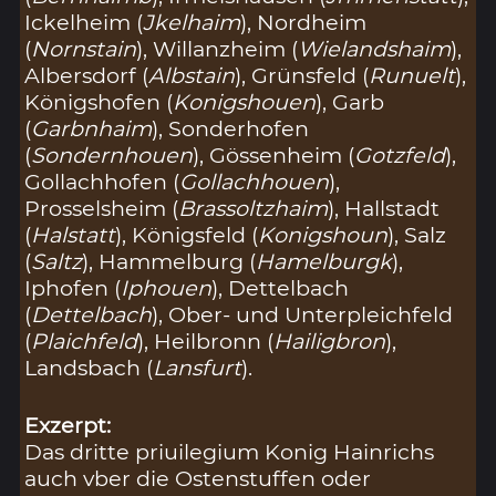
Ickelheim (
Jkelhaim
), Nordheim
(
Nornstain
), Willanzheim (
Wielandshaim
),
Albersdorf (
Albstain
), Grünsfeld (
Runuelt
),
Königshofen (
Konigshouen
), Garb
(
Garbnhaim
), Sonderhofen
(
Sondernhouen
), Gössenheim (
Gotzfeld
),
Gollachhofen (
Gollachhouen
),
Prosselsheim (
Brassoltzhaim
), Hallstadt
(
Halstatt
), Königsfeld (
Konigshoun
), Salz
(
Saltz
), Hammelburg (
Hamelburgk
),
Iphofen (
Iphouen
), Dettelbach
(
Dettelbach
), Ober- und Unterpleichfeld
(
Plaichfeld
), Heilbronn (
Hailigbron
),
Landsbach (
Lansfurt
).
Exzerpt:
Das dritte priuilegium Konig Hainrichs
auch vber die Ostenstuffen oder