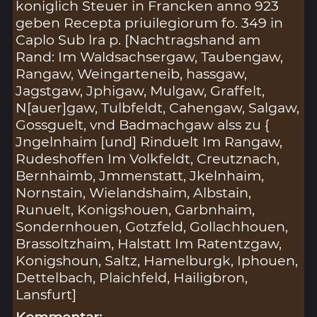
koniglich Steuer in Francken anno 923
geben Recepta priuilegiorum fo. 349 in
Caplo Sub lra p. [Nachtragshand am
Rand: Im Waldsachsergaw, Taubengaw,
Rangaw, Weingarteneib, hassgaw,
Jagstgaw, Jphigaw, Mulgaw, Graffelt,
N[auer]gaw, Tulbfeldt, Cahengaw, Salgaw,
Gossguelt, vnd Badmachgaw alss zu {
Jngelnhaim [und] Rinduelt Im Rangaw,
Rudeshoffen Im Volkfeldt, Creutznach,
Bernhaimb, Jmmenstatt, Jkelnhaim,
Nornstain, Wielandshaim, Albstain,
Runuelt, Konigshouen, Garbnhaim,
Sondernhouen, Gotzfeld, Gollachhouen,
Brassoltzhaim, Halstatt Im Ratentzgaw,
Konigshoun, Saltz, Hamelburgk, Iphouen,
Dettelbach, Plaichfeld, Hailigbron,
Lansfurt]
Kommentar: